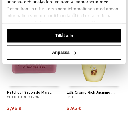
annons- och analysföretag som vi samarbetar med.
ORIGINAL SOURCE
LDB
mänrajauskynät
Dessa kan i sin tur kombinera informationen med annan
1,95
2,95
€
€
information som du har tillhandahållit eller som de har
samlat in när du har använt deras tjänster. Du godkänner
våra cookies vid fortsatt användande av vår webbplats.
uutuus
Tillåt alla
Anpassa
Patchouli Savon de Marseille
LdB Creme Rich Jasmine Hand Soap
CHATEAU DU SAVON
LDB
3,95
2,95
€
€