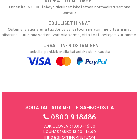
NOPEAT TOIMITUKSET
Ennen kello 13.00 tehdyt tilaukset lähetetään normaalisti samana
päivänä
EDULLISET HINNAT
Ostamalla suuria eriä tuotteita varastoomme voimme pitää hinnat
alhaisina juuri Sinua varten! Voit olla varma, että teet löytöjä sivuillamme.
TURVALLINEN OSTAMINEN
laskulla, pankkikortilla tai asiakastilin kautta
SOITA TAI LAITA MEILLE SÄHKÖPOSTIA
0800 9 18486
AUKIOLOAJAT: 10.00 - 16.00
LOUNASTAUKO 13.00 - 14.00
INFO@SHOPPING4NET.COM