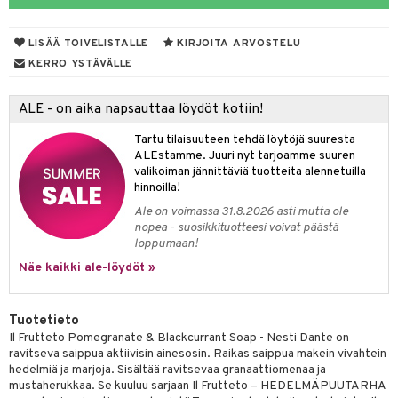
taloöljyt
LISÄÄ TOIVELISTALLE
KIRJOITA ARVOSTELU
talovoiteet
KERRO YSTÄVÄLLE
ALE - on aika napsauttaa löydöt kotiin!
t
Tartu tilaisuuteen tehdä löytöjä suuresta
stenlähtö
sasto
ito
iikkalaukkuja
ALEstamme. Juuri nyt tarjoamme suuren
valikoiman jännittäviä tuotteita alennetuilla
sväri
inkotuotteet
sit
mit
otteita
hinnoilla!
toaineet
koistuotteet
er shave balm
ko
onhoito
Ale on voimassa 31.8.2026 asti mutta ole
nopea - suosikkituotteesi voivat päästä
toilu
eruskettavat tuotteet
er shave lotion
inkotuotteet
loppumaan!
kölaitteet
Näe kaikki ale-löydöt »
vovoiteet
 de cologne
dorantit
linssit
mpoot
metiikkalaukkuja
 de toilette
koistuotteet
UE
Tuotetieto
vikkeita
rinta
japakkaukset
eruskettavat tuotteet
e
Il Frutteto Pomegranate & Blackcurrant Soap - Nesti Dante on
spalvelu
ravitseva saippua aktiivisin ainesosin. Raikas saippua makein vivahtein
japakkaus
vojen poisto
 10
 System
hedelmiä ja marjoja. Sisältää ravitsevaa granaattiomenaa ja
ksiä & vastauksia
mustaherukkaa. Se kuuluu sarjaan Il Frutteto – HEDELMÄPUUTARHA
amiot
ien hoito
he 1: Puhdistus
ito