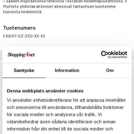
– saaden inspiraationsa rehevistä Toscanian hedelmäpuutarhoista. Il
tuotetta
Frutteto yhdistää aktiiviset ainesosat fantastisen luontomme
ranajotuotteet
hkugeelit & saippuat
he 2: Kirkastus
ien- ja Vartalonhoito
tuoreista hedelmistä.
 verkkokaupasta
ta & Viikset
talovoiteet
he 3: Kosteutus
teudenhoito
likiilto
t
Tuotenumero
distaminen
rinta ja naamiot
lipuna
matics Elixir
o
CND07-0Z-250-XX-XX
rumit
distus
ltenrajausväri
yx
inkosuoja
mänympärysvoiteet
rumit
makarvat
nique Happy
aihetta Miehille
Suositut tuotteet
mien/Huulten Hoito
miväri
nique Happy For Men
nhoito
Samtycke
Information
Om
kkisiveltmit
kastus
kkivoide
teutus & Soujaus
Denna webbplats använder cookies
tevoide
ranajo & Ihonpuhdistus
Vi använder enhetsidentifierare för att anpassa innehållet
justusvoide
och annonserna till användarna, tillhandahålla funktioner
kipuna
för sociala medier och analysera vår trafik. Vi
vidarebefordrar även sådana identifierare och annan
teri
information från din enhet till de sociala medier och
Original Source Hand Wash Vanilla & Raspberry
LdB Shower Cream Rich Jasmine - Dry Skin
siväri