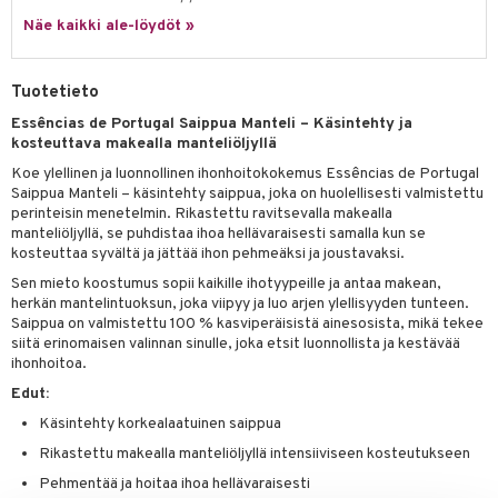
tuotetta
Näe kaikki ale-löydöt »
ranajotuotteet
hkugeelit & saippuat
he 2: Kirkastus
ien- ja Vartalonhoito
 verkkokaupasta
ta & Viikset
talovoiteet
he 3: Kosteutus
teudenhoito
likiilto
t
Tuotetieto
distaminen
rinta ja naamiot
lipuna
matics Elixir
o
Essências de Portugal Saippua Manteli – Käsintehty ja
rumit
kosteuttava makealla manteliöljyllä
distus
ltenrajausväri
yx
inkosuoja
Koe ylellinen ja luonnollinen ihonhoitokokemus Essências de Portugal
mänympärysvoiteet
rumit
makarvat
nique Happy
aihetta Miehille
Saippua Manteli – käsintehty saippua, joka on huolellisesti valmistettu
perinteisin menetelmin. Rikastettu ravitsevalla makealla
mien/Huulten Hoito
miväri
nique Happy For Men
nhoito
manteliöljyllä, se puhdistaa ihoa hellävaraisesti samalla kun se
kosteuttaa syvältä ja jättää ihon pehmeäksi ja joustavaksi.
kkisiveltmit
kastus
Sen mieto koostumus sopii kaikille ihotyypeille ja antaa makean,
kkivoide
herkän mantelintuoksun, joka viipyy ja luo arjen ylellisyyden tunteen.
teutus & Soujaus
Saippua on valmistettu 100 % kasviperäisistä ainesosista, mikä tekee
tevoide
ranajo & Ihonpuhdistus
siitä erinomaisen valinnan sinulle, joka etsit luonnollista ja kestävää
ihonhoitoa.
justusvoide
Edut:
kipuna
Käsintehty korkealaatuinen saippua
Rikastettu makealla manteliöljyllä intensiiviseen kosteutukseen
teri
Pehmentää ja hoitaa ihoa hellävaraisesti
siväri