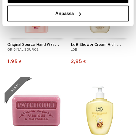
Anpassa
Original Source Hand Wash Vanilla & Raspberry
LdB Shower Cream Rich Jasmine - Dry Skin
ORIGINAL SOURCE
LDB
1,95
2,95
€
€
uutuus