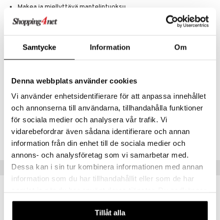
Makea ja miellyttävä mantelintuoksu
mänrajauskynät
Valmistettu kasviperäisistä ainesosista
Täydellinen päivittäiseen käyttöön ja sinulle, joka haluat yhdistää
tehokkaan puhdistuksen luonnolliseen ihonhoitoon.
Samtycke
Information
Om
Ainesosat
Sodium Palmate, Sodium Palm Kernelate, Aqua (Water), Parfum
(Fragrance), Glycerin, Sodium Chloride, Prunus Amugdalus Dulcis Oil,
Denna webbplats använder cookies
Titanium Dioxide, BHT, Tetra Sodium EDTA; Tetra Sodium Etidronate,
Vi använder enhetsidentifierare för att anpassa innehållet
Amyl Cinnamal, Linalool.
och annonserna till användarna, tillhandahålla funktioner
för sociala medier och analysera vår trafik. Vi
Tuotenumero
vidarebefordrar även sådana identifierare och annan
CEP09-F1-150-XX-XX
information från din enhet till de sociala medier och
annons- och analysföretag som vi samarbetar med.
Dessa kan i sin tur kombinera informationen med annan
Suositut tuotteet
information som du har tillhandahållit eller som de har
samlat in när du har använt deras tjänster. Du godkänner
våra cookies vid fortsatt användande av vår webbplats.
Tillåt alla