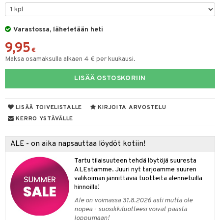
taloöljyt
talovoiteet
Varastossa, lähetetään heti
9,95
€
Maksa osamaksulla alkaen 4 € per kuukausi.
t
LISÄÄ OSTOSKORIIN
stenlähtö
sasto
ito
iikkalaukkuja
sväri
inkotuotteet
sit
mit
otteita
LISÄÄ TOIVELISTALLE
KIRJOITA ARVOSTELU
toaineet
koistuotteet
er shave balm
ko
onhoito
KERRO YSTÄVÄLLE
toilu
eruskettavat tuotteet
er shave lotion
inkotuotteet
ALE - on aika napsauttaa löydöt kotiin!
kölaitteet
vovoiteet
 de cologne
dorantit
linssit
Tartu tilaisuuteen tehdä löytöjä suuresta
mpoot
metiikkalaukkuja
 de toilette
koistuotteet
UE
ALEstamme. Juuri nyt tarjoamme suuren
valikoiman jännittäviä tuotteita alennetuilla
vikkeita
rinta
japakkaukset
eruskettavat tuotteet
e
hinnoilla!
spalvelu
japakkaus
vojen poisto
Ale on voimassa 31.8.2026 asti mutta ole
 10
 System
ksiä & vastauksia
nopea - suosikkituotteesi voivat päästä
amiot
ien hoito
loppumaan!
he 1: Puhdistus
ito