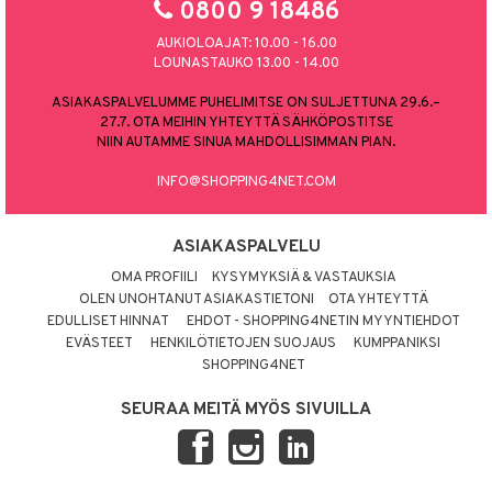
0800 9 18486
AUKIOLOAJAT: 10.00 - 16.00
LOUNASTAUKO 13.00 - 14.00
ASIAKASPALVELUMME PUHELIMITSE ON SULJETTUNA 29.6.–
27.7. OTA MEIHIN YHTEYTTÄ SÄHKÖPOSTITSE
NIIN AUTAMME SINUA MAHDOLLISIMMAN PIAN.
INFO@SHOPPING4NET.COM
ASIAKASPALVELU
OMA PROFIILI
KYSYMYKSIÄ & VASTAUKSIA
OLEN UNOHTANUT ASIAKASTIETONI
OTA YHTEYTTÄ
EDULLISET HINNAT
EHDOT - SHOPPING4NETIN MYYNTIEHDOT
EVÄSTEET
HENKILÖTIETOJEN SUOJAUS
KUMPPANIKSI
SHOPPING4NET
SEURAA MEITÄ MYÖS SIVUILLA