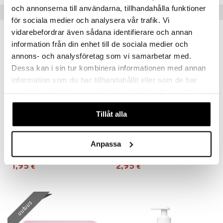
och annonserna till användarna, tillhandahålla funktioner
Suositut tuotteet
mänrajauskynät
för sociala medier och analysera vår trafik. Vi
vidarebefordrar även sådana identifierare och annan
information från din enhet till de sociala medier och
annons- och analysföretag som vi samarbetar med.
Dessa kan i sin tur kombinera informationen med annan
information som du har tillhandahållit eller som de har
samlat in när du har använt deras tjänster. Du godkänner
våra cookies vid fortsatt användande av vår webbplats.
Tillåt alla
Original Source Hand Wash Vanilla & Raspberry
LdB Shower Cream Rich Jasmine - Dry Skin
Anpassa
ORIGINAL SOURCE
LDB
1,95
2,95
€
€
uutuus