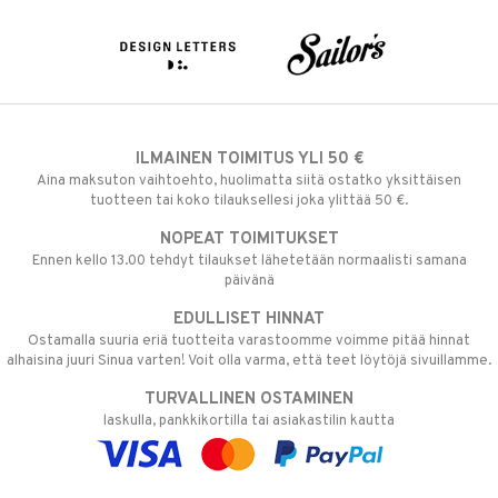
ILMAINEN TOIMITUS YLI 50 €
Aina maksuton vaihtoehto, huolimatta siitä ostatko yksittäisen
tuotteen tai koko tilauksellesi joka ylittää 50 €.
NOPEAT TOIMITUKSET
Ennen kello 13.00 tehdyt tilaukset lähetetään normaalisti samana
päivänä
EDULLISET HINNAT
Ostamalla suuria eriä tuotteita varastoomme voimme pitää hinnat
alhaisina juuri Sinua varten! Voit olla varma, että teet löytöjä sivuillamme.
TURVALLINEN OSTAMINEN
laskulla, pankkikortilla tai asiakastilin kautta