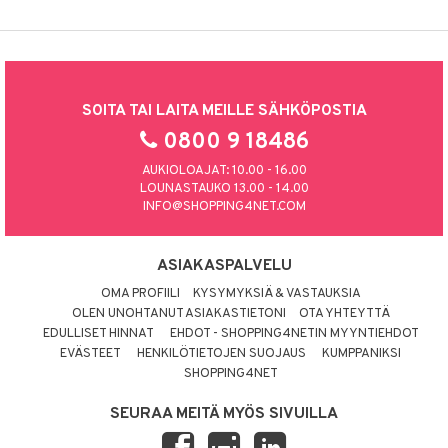
SOITA TAI LAITA MEILLE SÄHKÖPOSTIA
0800 9 18486
AUKIOLOAJAT: 10.00 - 16.00
LOUNASTAUKO 13.00 - 14.00
INFO@SHOPPING4NET.COM
ASIAKASPALVELU
OMA PROFIILI
KYSYMYKSIÄ & VASTAUKSIA
OLEN UNOHTANUT ASIAKASTIETONI
OTA YHTEYTTÄ
EDULLISET HINNAT
EHDOT - SHOPPING4NETIN MYYNTIEHDOT
EVÄSTEET
HENKILÖTIETOJEN SUOJAUS
KUMPPANIKSI
SHOPPING4NET
SEURAA MEITÄ MYÖS SIVUILLA