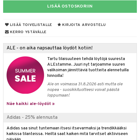
LISÄÄ OSTOSKORIIN
taloöljyt
talovoiteet
LISÄÄ TOIVELISTALLE
KIRJOITA ARVOSTELU
KERRO YSTÄVÄLLE
t
ALE - on aika napsauttaa löydöt kotiin!
stenlähtö
sasto
ito
iikkalaukkuja
Tartu tilaisuuteen tehdä löytöjä suuresta
sväri
inkotuotteet
sit
mit
otteita
ALEstamme. Juuri nyt tarjoamme suuren
valikoiman jännittäviä tuotteita alennetuilla
toaineet
koistuotteet
er shave balm
ko
onhoito
hinnoilla!
toilu
eruskettavat tuotteet
er shave lotion
inkotuotteet
Ale on voimassa 31.8.2026 asti mutta ole
nopea - suosikkituotteesi voivat päästä
kölaitteet
vovoiteet
 de cologne
dorantit
linssit
loppumaan!
Näe kaikki ale-löydöt »
mpoot
metiikkalaukkuja
 de toilette
koistuotteet
UE
vikkeita
rinta
japakkaukset
eruskettavat tuotteet
Adidas - 25% alennusta
e
spalvelu
japakkaus
vojen poisto
 10
Adidas saa sinut tuntemaan itsesi itsevarmaksi ja trendikkääksi
 System
ksiä & vastauksia
kaikissa tilanteissa. Heiltä saat kaiken mitä tarvitset aktiiviseen
amiot
ien hoito
he 1: Puhdistus
ito
päivään.