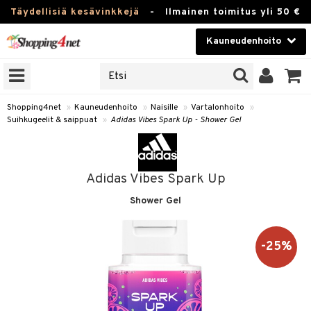
Täydellisiä kesävinkkejä
-
Ilmainen toimitus yli 50 €
Kauneudenhoito
ERKKEJÄ
Kauneudenhoito
M BRANDS
T
Piilolinssit
Shopping4net
»
Kauneudenhoito
»
Naisille
»
Vartalonhoito
»
Suihkugeelit & saippuat
»
Adidas Vibes Spark Up - Shower Gel
JAT
Luontaistuotteet
UOTTEITA
Apteekki
Adidas Vibes Spark Up
Fitness
Shower Gel
t
Koti & Sisustus
t Set
ito
Lelut, Lapsi & Vauva
-25%
jat / Kammat
inkotuotteet
Tuotemerkkejä
skuurit
koistuotteet
lakorut
iikka
Kampanjat
stenlähtö
eruskettavat tuotteet
vakorut
t Set
mit