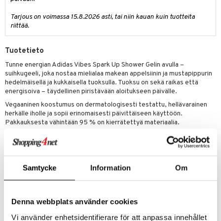
tuotetta
ranajotuotteet
hkugeelit & saippuat
he 2: Kirkastus
ien- ja Vartalonhoito
Tarjous on voimassa 15.8.2026 asti, tai niin kauan kuin tuotteita
 verkkokaupasta
riittää.
ta & Viikset
talovoiteet
he 3: Kosteutus
teudenhoito
likiilto
t
distaminen
rinta ja naamiot
lipuna
Tuotetieto
matics Elixir
o
rumit
Tunne energian Adidas Vibes Spark Up Shower Gelin avulla –
distus
ltenrajausväri
yx
inkosuoja
suihkugeeli, joka nostaa mielialaa makean appelsiinin ja mustapippurin
mänympärysvoiteet
hedelmäisellä ja kukkaisella tuoksulla. Tuoksu on sekä raikas että
rumit
makarvat
nique Happy
aihetta Miehille
energisoiva – täydellinen piristävään aloitukseen päivälle.
mien/Huulten Hoito
miväri
nique Happy For Men
nhoito
Vegaaninen koostumus on dermatologisesti testattu, hellävarainen
herkälle iholle ja sopii erinomaisesti päivittäiseen käyttöön.
kkisiveltmit
kastus
Pakkauksesta vähintään 95 % on kierrätettyä materiaalia.
kkivoide
teutus & Soujaus
Virkistävä suihkugeeli
Hedelmäinen, kukkainen ja energisoiva tuoksu
tevoide
ranajo & Ihonpuhdistus
Tuoksuperhe: Fruity Floral
Samtycke
Information
Om
justusvoide
kipuna
Tuotenumero
Denna webbplats använder cookies
teri
CAD94-A1-250-XX-XX
Vi använder enhetsidentifierare för att anpassa innehållet
siväri