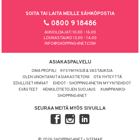
SOITA TAI LAITA MEILLE SÄHKÖPOSTIA
0800 9 18486
AUKIOLOAJAT: 10.00 - 16.00
LOUNASTAUKO 13.00 - 14.00
INFO@SHOPPING4NET.COM
ASIAKASPALVELU
OMA PROFIILI
KYSYMYKSIÄ & VASTAUKSIA
OLEN UNOHTANUT ASIAKASTIETONI
OTA YHTEYTTÄ
EDULLISET HINNAT
EHDOT - SHOPPING4NETIN MYYNTIEHDOT
EVÄSTEET
HENKILÖTIETOJEN SUOJAUS
KUMPPANIKSI
SHOPPING4NET
SEURAA MEITÄ MYÖS SIVUILLA
© 2026 SHOPPING4NET
•
SITEMAP