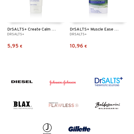
DrSALTS+ Create Calm Epsom Salts Shower Gel
DrSALTS+ Muscle Ease Epsom Bath Salts
DRSALTS+
DRSALTS+
5,95
10,96
€
€