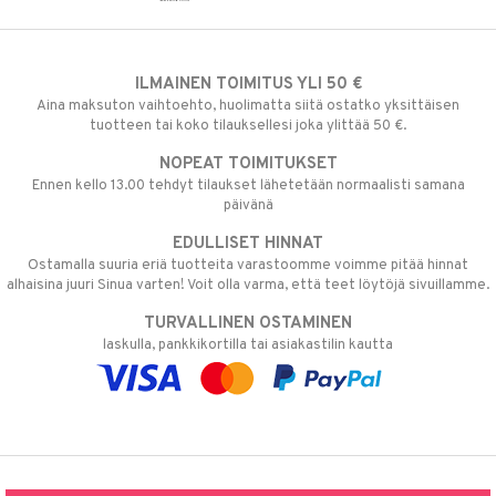
ILMAINEN TOIMITUS YLI 50 €
Aina maksuton vaihtoehto, huolimatta siitä ostatko yksittäisen
tuotteen tai koko tilauksellesi joka ylittää 50 €.
NOPEAT TOIMITUKSET
Ennen kello 13.00 tehdyt tilaukset lähetetään normaalisti samana
päivänä
EDULLISET HINNAT
Ostamalla suuria eriä tuotteita varastoomme voimme pitää hinnat
alhaisina juuri Sinua varten! Voit olla varma, että teet löytöjä sivuillamme.
TURVALLINEN OSTAMINEN
laskulla, pankkikortilla tai asiakastilin kautta