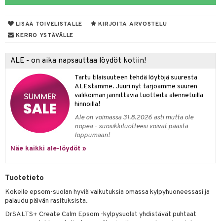
taloöljyt
LISÄÄ TOIVELISTALLE
KIRJOITA ARVOSTELU
talovoiteet
KERRO YSTÄVÄLLE
ALE - on aika napsauttaa löydöt kotiin!
t
Tartu tilaisuuteen tehdä löytöjä suuresta
stenlähtö
sasto
ito
iikkalaukkuja
ALEstamme. Juuri nyt tarjoamme suuren
valikoiman jännittäviä tuotteita alennetuilla
sväri
inkotuotteet
sit
mit
otteita
hinnoilla!
toaineet
koistuotteet
er shave balm
ko
onhoito
Ale on voimassa 31.8.2026 asti mutta ole
nopea - suosikkituotteesi voivat päästä
toilu
eruskettavat tuotteet
er shave lotion
inkotuotteet
loppumaan!
kölaitteet
Näe kaikki ale-löydöt »
vovoiteet
 de cologne
dorantit
linssit
mpoot
metiikkalaukkuja
 de toilette
koistuotteet
UE
Tuotetieto
vikkeita
rinta
japakkaukset
eruskettavat tuotteet
e
Kokeile epsom-suolan hyviä vaikutuksia omassa kylpyhuoneessasi ja
spalvelu
japakkaus
vojen poisto
palaudu päivän rasituksista.
 10
 System
ksiä & vastauksia
DrSALTS+ Create Calm Epsom -kylpysuolat yhdistävät puhtaat
amiot
ien hoito
he 1: Puhdistus
ito