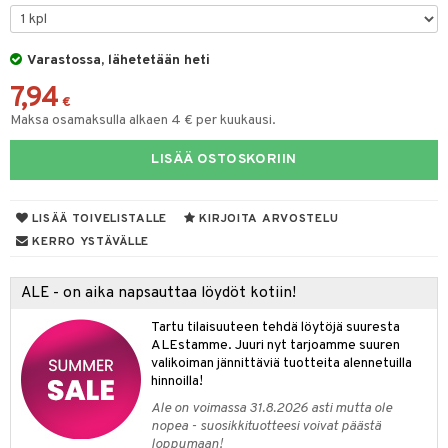
taloöljyt
talovoiteet
Varastossa, lähetetään heti
7,94
€
Maksa osamaksulla alkaen 4 € per kuukausi.
t
LISÄÄ OSTOSKORIIN
stenlähtö
sasto
ito
iikkalaukkuja
sväri
inkotuotteet
sit
mit
otteita
LISÄÄ TOIVELISTALLE
KIRJOITA ARVOSTELU
toaineet
koistuotteet
er shave balm
ko
onhoito
KERRO YSTÄVÄLLE
toilu
eruskettavat tuotteet
er shave lotion
inkotuotteet
ALE - on aika napsauttaa löydöt kotiin!
kölaitteet
vovoiteet
 de cologne
dorantit
linssit
Tartu tilaisuuteen tehdä löytöjä suuresta
mpoot
metiikkalaukkuja
 de toilette
koistuotteet
UE
ALEstamme. Juuri nyt tarjoamme suuren
valikoiman jännittäviä tuotteita alennetuilla
vikkeita
rinta
japakkaukset
eruskettavat tuotteet
e
hinnoilla!
spalvelu
japakkaus
vojen poisto
Ale on voimassa 31.8.2026 asti mutta ole
 10
 System
ksiä & vastauksia
nopea - suosikkituotteesi voivat päästä
amiot
ien hoito
loppumaan!
he 1: Puhdistus
ito