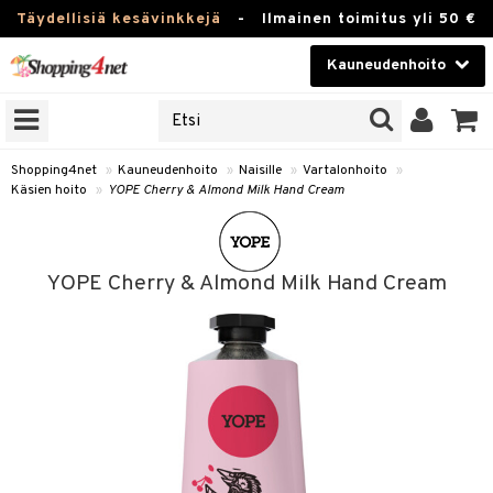
Täydellisiä kesävinkkejä
-
Ilmainen toimitus yli 50 €
Kauneudenhoito
ERKKEJÄ
Kauneudenhoito
M BRANDS
T
Piilolinssit
Shopping4net
»
Kauneudenhoito
»
Naisille
»
Vartalonhoito
»
Käsien hoito
»
YOPE Cherry & Almond Milk Hand Cream
JAT
Luontaistuotteet
UOTTEITA
Apteekki
YOPE Cherry & Almond Milk Hand Cream
Fitness
t
Koti & Sisustus
t Set
ito
Lelut, Lapsi & Vauva
jat / Kammat
inkotuotteet
Tuotemerkkejä
skuurit
koistuotteet
lakorut
iikka
Kampanjat
stenlähtö
eruskettavat tuotteet
vakorut
t Set
mit