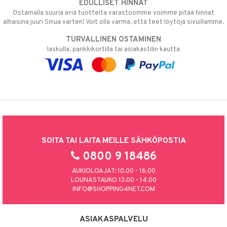
EDULLISET HINNAT
Ostamalla suuria eriä tuotteita varastoomme voimme pitää hinnat
alhaisina juuri Sinua varten! Voit olla varma, että teet löytöjä sivuillamme.
TURVALLINEN OSTAMINEN
laskulla, pankkikortilla tai asiakastilin kautta
SOITA TAI LAITA MEILLE SÄHKÖPOSTIA
0800 9 18486
AUKIOLOAJAT: 10.00 - 16.00
LOUNASTAUKO 13.00 - 14.00
INFO@SHOPPING4NET.COM
ASIAKASPALVELU