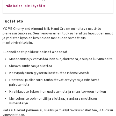
tuotetta
Näe kaikki ale-löydöt »
ranajotuotteet
hkugeelit & saippuat
he 2: Kirkastus
ien- ja Vartalonhoito
 verkkokaupasta
ta & Viikset
talovoiteet
he 3: Kosteutus
teudenhoito
likiilto
t
Tuotetieto
distaminen
rinta ja naamiot
lipuna
matics Elixir
o
YOPE Cherry and Almond Milk Hand Cream on hoitava nautinto
rumit
pienessä tuubissa. Sen hienovarainen tuoksu herättää lapsuuden maut
distus
ltenrajausväri
yx
inkosuoja
ja yhdistää kypsien kirsikoiden makeuden samettisiin
mänympärysvoiteet
mantelivivahteisiin.
rumit
makarvat
nique Happy
aihetta Miehille
Luonnollisesti poikkeukselliset ainesosat:
mien/Huulten Hoito
miväri
nique Happy For Men
nhoito
Macadamiaöljy vahvistaa ihon suojakerrosta ja suojaa kuivumiselta
kkisiveltmit
kastus
Sheavoi uudistaa ja silottaa
kkivoide
teutus & Soujaus
Kasvipohjainen glyseriini kosteuttaa intensiivisesti
tevoide
ranajo & Ihonpuhdistus
Pantenoli ja allantoiini rauhoittavat ärsytystä ja edistävät
palautumista
justusvoide
Kirsikkauute tukee ihon uudistumista ja antaa terveen hehkun
kipuna
Mantelmaito pehmentää ja silottaa, ja antaa samettisen
viimeistelyn.
teri
Kätesi tulevat pehmeiksi, sileiksi ja miellyttäviksi koskettaa, ja tuoksu
siväri
viipyy pitkään.