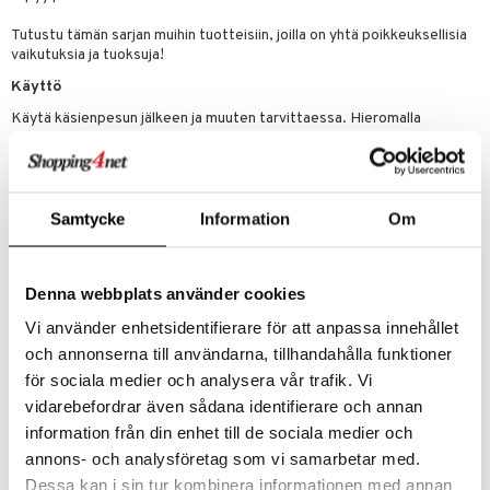
mänrajauskynät
Tutustu tämän sarjan muihin tuotteisiin, joilla on yhtä poikkeuksellisia
vaikutuksia ja tuoksuja!
Käyttö
Käytä käsienpesun jälkeen ja muuten tarvittaessa. Hieromalla
voidetta käsiin vapautuu tämä unelmainen tuoksu.
Ainesosat
Aqua, Helianthus Annuus Seed Oil, Cetearyl Alcohol, Glycerin, Isoamyl
Samtycke
Information
Om
Laurate, Prunus Amygdalus Dulcis Oil, Macadamia Integrifolia Seed
Oil, Propanediol, Cetearyl Glucoside, Glyceryl Stearate Citrate,
Theobroma Grandiflorum Seed Butter, Caprylyl Glycol, Sodium
Stearoyl Glutamate, Succinoglycan, Butyrospermum Parkii Butter,
Denna webbplats använder cookies
Glyceryl Rosinate, Olea Europaea Oil Unsaponifiables, Allantoin,
Acacia Senegal Gum Extract, Sea Water, Prunus Avium Fruit Extract,
Vi använder enhetsidentifierare för att anpassa innehållet
Oryza Sativa Extract, Ulmus Davidiana Root Extract, Aloe
och annonserna till användarna, tillhandahålla funktioner
Barbadensis Leaf Extract, Viola Mandshurica Flower Extract, Hibiscus
Esculentus Fruit Extract, Lactic Acid, Serine, Alanine, PCA, Parfum,
för sociala medier och analysera vår trafik. Vi
Sorbitan Caprylate, Caprylhydroxamic Acid, Benzoic Acid, 1,2-
vidarebefordrar även sådana identifierare och annan
Hexanediol, Hydrogenated Lecithin, Sodium Benzoate, Potassium
information från din enhet till de sociala medier och
Sorbate, Citric Acid, Tetramethyl Acetyloctahydronaphthalenes,
Benzaldehyde, Vanillin.
annons- och analysföretag som vi samarbetar med.
Dessa kan i sin tur kombinera informationen med annan