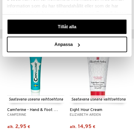
information som du har tillhandahållit eller som de har
Tuotenumero
samlat in när du har använt deras tjänster. Du godkänner
CYP08-YO-50-XX-XX
våra cookies vid fortsatt användande av vår webbplats.
Tillåt alla
Suositut tuotteet
Anpassa
Saatavana useana vaihtoehtona
Saatavana useana vaihtoehtona
Camferine - Hand & Foot Cream
Eight Hour Cream
CAMFERINE
ELIZABETH ARDEN
2,95
14,95
alk.
€
alk.
€