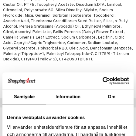
tuotetta
Castor Oil, PTFE, Tocopheryl Acetate, Disodium EDTA, Linalool,
ranajotuotteet
hkugeelit & saippuat
he 2: Kirkastus
ien- ja Vartalonhoito
Citronellol, Polysorbate 60, Silica Dimethyl Silylate, Sodium
 verkkokaupasta
Hydroxide, Mica, Geraniol, Sorbitan Isostearate, Tocopherol,
ta & Viikset
talovoiteet
he 3: Kosteutus
teudenhoito
likiilto
t
Ascorbic Acid, Theobroma Grandiflorum Seed Butter, Silica, n-Butyl
Alcohol, Persea Gratissima (Avocado) Oil, Ethylhexyl Palmitate,
distaminen
rinta ja naamiot
lipuna
matics Elixir
o
Citral, Ascorbyl Palmitate, Bellis Perennis (Daisy) Flower Extract,
Camellia Sinensis Leaf Extract, Sodium Carbonate, Lecithin, Citric
rumit
distus
ltenrajausväri
yx
inkosuoja
Acid, Caprylic/Capric Triglyceride, Carbomer, Sodium Lactate,
Glyceryl Stearate, Polysorbate 20, Oleic Acid, Denatonium Benzoate,
mänympärysvoiteet
rumit
makarvat
nique Happy
aihetta Miehille
Palmitoyl Tripeptide-1, Palmitoyl Tetrapeptide-7, CI 77891 (Titanium
Dioxide), CI 19140 (Yellow 5), CI 42090 (Blue 1).
mien/Huulten Hoito
miväri
nique Happy For Men
nhoito
kkisiveltmit
kastus
Tuotenumero
kkivoide
teutus & Soujaus
COP62-0O-60-XX-XX
tevoide
ranajo & Ihonpuhdistus
Samtycke
Information
Om
Suositut tuotteet
justusvoide
kipuna
Denna webbplats använder cookies
teri
Vi använder enhetsidentifierare för att anpassa innehållet
och annonserna till användarna, tillhandahålla funktioner
siväri