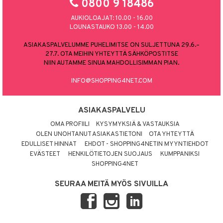
0800 9 18486
AUKIOLOAJAT: 10.00 - 16.00
LOUNASTAUKO 13.00 - 14.00
ASIAKASPALVELUMME PUHELIMITSE ON SULJETTUNA 29.6.–
27.7. OTA MEIHIN YHTEYTTÄ SÄHKÖPOSTITSE
NIIN AUTAMME SINUA MAHDOLLISIMMAN PIAN.
INFO@SHOPPING4NET.COM
ASIAKASPALVELU
OMA PROFIILI
KYSYMYKSIÄ & VASTAUKSIA
OLEN UNOHTANUT ASIAKASTIETONI
OTA YHTEYTTÄ
EDULLISET HINNAT
EHDOT - SHOPPING4NETIN MYYNTIEHDOT
EVÄSTEET
HENKILÖTIETOJEN SUOJAUS
KUMPPANIKSI
SHOPPING4NET
SEURAA MEITÄ MYÖS SIVUILLA