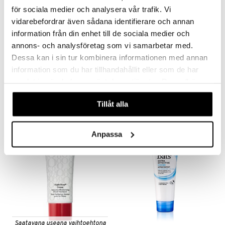
för sociala medier och analysera vår trafik. Vi
mänrajauskynät
vidarebefordrar även sådana identifierare och annan
information från din enhet till de sociala medier och
annons- och analysföretag som vi samarbetar med.
Saatavana useana vaihtoehtona
Saatavana useana vaihtoehtona
Dessa kan i sin tur kombinera informationen med annan
information som du har tillhandahållit eller som de har
Camferine - Hand & Foot Cream
Eight Hour Cream
samlat in när du har använt deras tjänster. Du godkänner
CAMFERINE
ELIZABETH ARDEN
våra cookies vid fortsatt användande av vår webbplats.
2,95
14,95
alk.
€
alk.
€
Tillåt alla
Anpassa
Saatavana useana vaihtoehtona