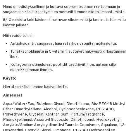
Hand on edistyksellinen ja hoitava seerumi auttaen ravitsemaan ja
taloöljyt
suojaamaan käsiä ikääntymisen merkeiltä ennen niiden ilmaantumista.
talovoiteet
8/10 naisista koki käsiensä tuntuvan sileämmiltä ja kosteutetuimmilta
käytön jälkeen.
Näin voide toimii:
t
Antioksidantit suojaavat haurasta ihoa vapailta radikaaleilta.
stenlähtö
sasto
ito
iikkalaukkuja
Tuhatkaunokkiuute ja C-vitamiini auttavat näkyvästi kirkastamaan
ihoa.
sväri
inkotuotteet
sit
mit
otteita
Kollageenia stimuloivat peptidit täyttävät ihoa, antaen sille
toaineet
koistuotteet
er shave balm
ko
onhoito
nuorekkaamman ilmeen.
toilu
eruskettavat tuotteet
Käyttö
er shave lotion
inkotuotteet
Hierotaan käsiin ennen käsivoidetta.
kölaitteet
vovoiteet
 de cologne
dorantit
linssit
Ainesosat
mpoot
metiikkalaukkuja
 de toilette
koistuotteet
UE
Aqua/Water/Eau, Butylene Glycol, Dimethicone, Bis-PEG-18 Methyl
vikkeita
rinta
japakkaukset
eruskettavat tuotteet
Ether Dimethyl Silane, Alcohol, Cyclopentasiloxane, PEG-400,
e
spalvelu
Polyethylene, Glycerin, Xanthan Gum, Parfum/Fragrance,
japakkaus
vojen poisto
Phenoxyethanol, Ascorbyl Glucoside, Dimethiconol, Hydroxyethyl
 10
 System
ksiä & vastauksia
Acrylate/Sodium Acryloyldimethyl Taurate Copolymer, Squalane, 1,2-
amiot
ien hoito
he 1: Puhdistus
Hexanediol, Caprylyl Glycol, Limonene, PEG-40 Hydrogenated
ito