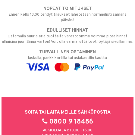
NOPEAT TOIMITUKSET
Ennen kello 13.00 tehdyt tilaukset lähetetään normaalisti samana
päivänä
EDULLISET HINNAT
Ostamalla suuria eriä tuotteita varastoomme voimme pitää hinnat
alhaisina juuri Sinua varten! Voit olla varma, että teet löytöjä sivuillamme.
TURVALLINEN OSTAMINEN
laskulla, pankkikortilla tai asiakastilin kautta
SOITA TAI LAITA MEILLE SÄHKÖPOSTIA
0800 9 18486
AUKIOLOAJAT: 10.00 - 16.00