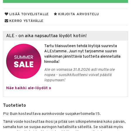
taloöljyt
LISÄÄ TOIVELISTALLE
KIRJOITA ARVOSTELU
talovoiteet
KERRO YSTÄVÄLLE
ALE - on aika napsauttaa löydöt kotiin!
t
Tartu tilaisuuteen tehdä löytöjä suuresta
stenlähtö
sasto
ito
iikkalaukkuja
ALEstamme. Juuri nyt tarjoamme suuren
valikoiman jännittäviä tuotteita alennetuilla
sväri
inkotuotteet
sit
mit
otteita
hinnoilla!
toaineet
koistuotteet
er shave balm
ko
onhoito
Ale on voimassa 31.8.2026 asti mutta ole
nopea - suosikkituotteesi voivat päästä
toilu
eruskettavat tuotteet
er shave lotion
inkotuotteet
loppumaan!
kölaitteet
Näe kaikki ale-löydöt »
vovoiteet
 de cologne
dorantit
linssit
mpoot
metiikkalaukkuja
 de toilette
koistuotteet
UE
Tuotetieto
vikkeita
rinta
japakkaukset
eruskettavat tuotteet
e
Piz Buin kosteuttava aurinkovoide suojakertoimella 15.
spalvelu
japakkaus
vojen poisto
 10
 System
Tämä voide kosteuttaa ihosi ja pitää sen silkinpehmeänä koko päivän,
ksiä & vastauksia
samalla kun se suojaa auringon haitallisilta säteiltä. Se sisältää myös
amiot
ien hoito
he 1: Puhdistus
ito