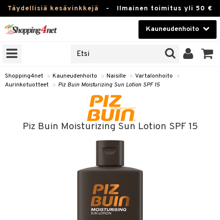
Täydellisiä kesävinkkejä
-
Ilmainen toimitus yli 50 €
Kauneudenhoito
ERKKEJÄ
Kauneudenhoito
M BRANDS
T
Piilolinssit
Shopping4net
»
Kauneudenhoito
»
Naisille
»
Vartalonhoito
»
Aurinkotuotteet
»
Piz Buin Moisturizing Sun Lotion SPF 15
JAT
Luontaistuotteet
UOTTEITA
Apteekki
Piz Buin Moisturizing Sun Lotion SPF 15
Fitness
t
Koti & Sisustus
t Set
ito
Lelut, Lapsi & Vauva
jat / Kammat
inkotuotteet
Tuotemerkkejä
skuurit
koistuotteet
lakorut
iikka
Kampanjat
stenlähtö
eruskettavat tuotteet
vakorut
t Set
mit