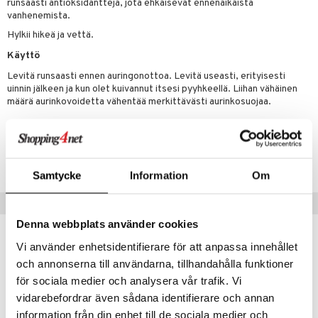
runsaasti antioksidantteja, jota ehkäisevät ennenaikaista
tuotetta
vanhenemista.
ranajotuotteet
hkugeelit & saippuat
he 2: Kirkastus
ien- ja Vartalonhoito
Hylkii hikeä ja vettä.
 verkkokaupasta
ta & Viikset
talovoiteet
he 3: Kosteutus
teudenhoito
likiilto
t
Käyttö
distaminen
rinta ja naamiot
lipuna
matics Elixir
o
Levitä runsaasti ennen auringonottoa. Levitä useasti, erityisesti
uinnin jälkeen ja kun olet kuivannut itsesi pyyhkeellä. Liihan vähäinen
rumit
distus
ltenrajausväri
yx
inkosuoja
määrä aurinkovoidetta vähentää merkittävästi aurinkosuojaa.
mänympärysvoiteet
rumit
makarvat
nique Happy
aihetta Miehille
Tuotenumero
mien/Huulten Hoito
miväri
nique Happy For Men
nhoito
CPB06-PB-200-XX-XX
kkisiveltmit
kastus
Samtycke
Information
Om
kkivoide
teutus & Soujaus
Vinkkejä sinulle
tevoide
ranajo & Ihonpuhdistus
Denna webbplats använder cookies
justusvoide
Vi använder enhetsidentifierare för att anpassa innehållet
och annonserna till användarna, tillhandahålla funktioner
kipuna
för sociala medier och analysera vår trafik. Vi
teri
vidarebefordrar även sådana identifierare och annan
information från din enhet till de sociala medier och
siväri