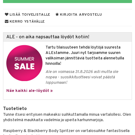
eruskettavat tuotteet
toilu
eruskettavat tuotteet
er shave lotion
inkotuotteet
kojen hoito
kölaitteet
vovoiteet
 de cologne
dorantit
linssit
LISÄÄ TOIVELISTALLE
KIRJOITA ARVOSTELU
KERRO YSTÄVÄLLE
vojen poisto
mpoot
metiikkalaukkuja
 de toilette
koistuotteet
UE
ien hoito
vikkeita
rinta
japakkaukset
eruskettavat tuotteet
e
ALE - on aika napsauttaa löydöt kotiin!
spalvelu
rinta
japakkaus
vojen poisto
 10
 System
Tartu tilaisuuteen tehdä löytöjä suuresta
ksiä & vastauksia
ALEstamme. Juuri nyt tarjoamme suuren
pytuotteita
amiot
ien hoito
he 1: Puhdistus
ito
valikoiman jännittäviä tuotteita alennetuilla
tuotetta
hinnoilla!
hkugeelit & saippuat
ranajotuotteet
hkugeelit & saippuat
he 2: Kirkastus
ien- ja Vartalonhoito
Ale on voimassa 31.8.2026 asti mutta ole
 verkkokaupasta
taloöljyt
ta & Viikset
talovoiteet
he 3: Kosteutus
nopea - suosikkituotteesi voivat päästä
teudenhoito
likiilto
t
loppumaan!
talovoiteet
distaminen
rinta ja naamiot
lipuna
matics Elixir
o
Näe kaikki ale-löydöt »
rumit
distus
ltenrajausväri
yx
inkosuoja
mänympärysvoiteet
rumit
Tuotetieto
makarvat
nique Happy
aihetta Miehille
Tunne itsesi erityisen makeaksi suihkuttamalla minua vartalollesi. Olen
mien/Huulten Hoito
miväri
nique Happy For Men
nhoito
yhdistelmä maukkaita vadelmia ja upeita karhunmarjoja.
kkisiveltmit
kastus
Raspberry & Blackberry Body Spritzer on vartalosuihke fantastisella