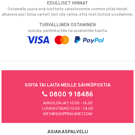
EDULLISET HINNAT
Ostamalla suuria eriä tuotteita varastoomme voimme pitää hinnat
alhaisina juuri Sinua varten! Voit olla varma, että teet löytöjä sivuillamme.
TURVALLINEN OSTAMINEN
laskulla, pankkikortilla tai asiakastilin kautta
SOITA TAI LAITA MEILLE SÄHKÖPOSTIA
0800 9 18486
AUKIOLOAJAT: 10.00 - 16.00
LOUNASTAUKO 13.00 - 14.00
INFO@SHOPPING4NET.COM
ASIAKASPALVELU