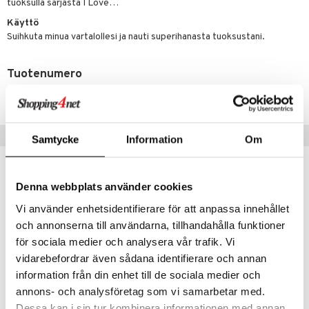
tuoksulla sarjasta I Love…
kkivoide
teutus & Soujaus
Käyttö
tevoide
ranajo & Ihonpuhdistus
Suihkuta minua vartalollesi ja nauti superihanasta tuoksustani.
justusvoide
Tuotenumero
kipuna
CIL48-J-100-XX-XX
teri
siväri
Suositut tuotteet
Samtycke
Information
Om
mänrajauskynät
Denna webbplats använder cookies
Vi använder enhetsidentifierare för att anpassa innehållet
och annonserna till användarna, tillhandahålla funktioner
för sociala medier och analysera vår trafik. Vi
vidarebefordrar även sådana identifierare och annan
information från din enhet till de sociala medier och
Saatavana useana vaihtoehtona
Saatavana useana vaihtoehtona
annons- och analysföretag som vi samarbetar med.
Dessa kan i sin tur kombinera informationen med annan