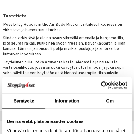
kkivoide
teutus & Soujaus
tevoide
ranajo & Ihonpuhdistus
Tuotetieto
Possibility Hope is in the Air Body Mist on vartalosuihke, jossa on
justusvoide
virkistävä ja hienostunut tuoksu.
kipuna
Siinä on virkistävä ja eloisa avaus vihreällä omenalla ja bergamotilla,
jota seuraa raikas, kukkainen sydän freesian, päivänkakkaran ja liljan
teri
kanssa. Lämmin ja sensuelli pohja myskiä, puulajeja ja ambraa luo
kutsuvan lopetuksen.
siväri
Täydellinen niille, jotka etsivät raikasta, eleganttia ja naisellista
mänrajauskynät
vartalosuihketta, jossa on sekä keveyttä että lämpöä, ja joka sopii
sekä päivittäiseen käyttöön että hienostuneempiin tilaisuuksiin.
Tuotenumero
CPS15-PQ-250-XX-XX
Samtycke
Information
Om
Vinkkejä sinulle
Denna webbplats använder cookies
Vi använder enhetsidentifierare för att anpassa innehållet