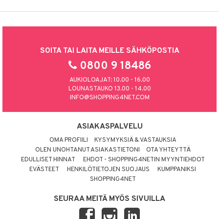
SOITA TAI LAITA MEILLE SÄHKÖPOSTIA
0800 9 18486
AUKIOLOAJAT: 10.00 - 16.00
LOUNASTAUKO 13.00 - 14.00
INFO@SHOPPING4NET.COM
ASIAKASPALVELU
OMA PROFIILI
KYSYMYKSIÄ & VASTAUKSIA
OLEN UNOHTANUT ASIAKASTIETONI
OTA YHTEYTTÄ
EDULLISET HINNAT
EHDOT - SHOPPING4NETIN MYYNTIEHDOT
EVÄSTEET
HENKILÖTIETOJEN SUOJAUS
KUMPPANIKSI
SHOPPING4NET
SEURAA MEITÄ MYÖS SIVUILLA