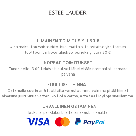
ILMAINEN TOIMITUS YLI 50 €
Aina maksuton vaihtoehto, huolimatta siitä ostatko yksittäisen
tuotteen tai koko tilauksellesi joka ylittää 50 €.
NOPEAT TOIMITUKSET
Ennen kello 13.00 tehdyt tilaukset lähetetään normaalisti samana
päivänä
EDULLISET HINNAT
Ostamalla suuria eriä tuotteita varastoomme voimme pitää hinnat
alhaisina juuri Sinua varten! Voit olla varma, että teet löytöjä sivuillamme.
TURVALLINEN OSTAMINEN
laskulla, pankkikortilla tai asiakastilin kautta