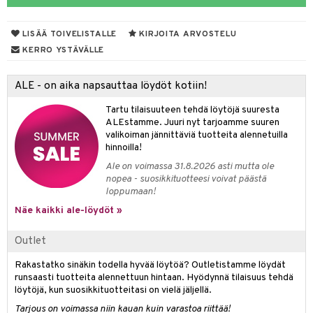
eruskettavat tuotteet
toilu
eruskettavat tuotteet
er shave lotion
inkotuotteet
kojen hoito
kölaitteet
vovoiteet
 de cologne
dorantit
linssit
LISÄÄ TOIVELISTALLE
KIRJOITA ARVOSTELU
KERRO YSTÄVÄLLE
vojen poisto
mpoot
metiikkalaukkuja
 de toilette
koistuotteet
UE
ien hoito
vikkeita
rinta
japakkaukset
eruskettavat tuotteet
e
ALE - on aika napsauttaa löydöt kotiin!
spalvelu
rinta
japakkaus
vojen poisto
 10
 System
Tartu tilaisuuteen tehdä löytöjä suuresta
ksiä & vastauksia
ALEstamme. Juuri nyt tarjoamme suuren
pytuotteita
amiot
ien hoito
he 1: Puhdistus
ito
valikoiman jännittäviä tuotteita alennetuilla
tuotetta
hinnoilla!
hkugeelit & saippuat
ranajotuotteet
hkugeelit & saippuat
he 2: Kirkastus
ien- ja Vartalonhoito
Ale on voimassa 31.8.2026 asti mutta ole
 verkkokaupasta
taloöljyt
ta & Viikset
talovoiteet
he 3: Kosteutus
nopea - suosikkituotteesi voivat päästä
teudenhoito
likiilto
t
loppumaan!
talovoiteet
distaminen
rinta ja naamiot
lipuna
matics Elixir
o
Näe kaikki ale-löydöt »
rumit
distus
ltenrajausväri
yx
inkosuoja
Outlet
mänympärysvoiteet
rumit
makarvat
nique Happy
aihetta Miehille
Rakastatko sinäkin todella hyvää löytöä? Outletistamme löydät
mien/Huulten Hoito
miväri
nique Happy For Men
nhoito
runsaasti tuotteita alennettuun hintaan. Hyödynnä tilaisuus tehdä
löytöjä, kun suosikkituotteitasi on vielä jäljellä.
kkisiveltmit
kastus
Tarjous on voimassa niin kauan kuin varastoa riittää!