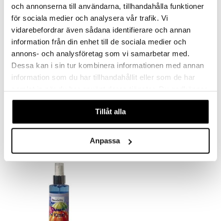
och annonserna till användarna, tillhandahålla funktioner
för sociala medier och analysera vår trafik. Vi
vidarebefordrar även sådana identifierare och annan
information från din enhet till de sociala medier och
annons- och analysföretag som vi samarbetar med.
Dessa kan i sin tur kombinera informationen med annan
information som du har tillhandahållit eller som de har
samlat in när du har använt deras tjänster. Du godkänner
Possibility Blueberry Pancake Shower 3 in 1
Possibility Kissing in the Rain Body Mist
våra cookies vid fortsatt användande av vår webbplats.
POSSIBILITY OF LONDON
POSSIBILITY OF LONDON
Tillåt alla
5,95
11,95
€
€
Anpassa