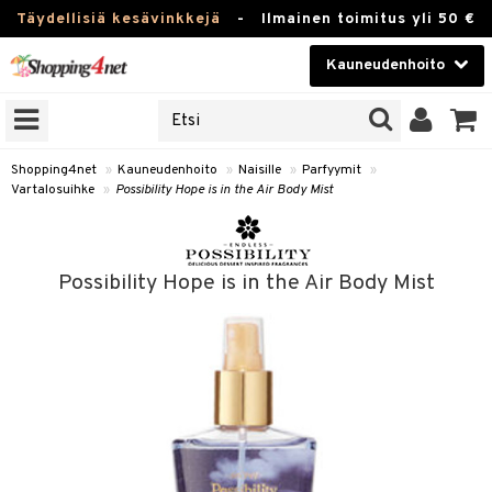
Täydellisiä kesävinkkejä
-
Ilmainen toimitus yli 50 €
Kauneudenhoito
ERKKEJÄ
Kauneudenhoito
M BRANDS
T
Piilolinssit
Shopping4net
»
Kauneudenhoito
»
Naisille
»
Parfyymit
»
Vartalosuihke
»
Possibility Hope is in the Air Body Mist
JAT
Luontaistuotteet
UOTTEITA
Apteekki
Possibility Hope is in the Air Body Mist
Fitness
t
Koti & Sisustus
t Set
ito
Lelut, Lapsi & Vauva
jat / Kammat
inkotuotteet
Tuotemerkkejä
skuurit
koistuotteet
lakorut
iikka
Kampanjat
stenlähtö
eruskettavat tuotteet
vakorut
t Set
mit