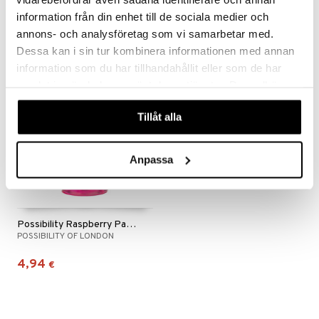
information från din enhet till de sociala medier och
5,95
5,95
€
€
annons- och analysföretag som vi samarbetar med.
Dessa kan i sin tur kombinera informationen med annan
information som du har tillhandahållit eller som de har
samlat in när du har använt deras tjänster. Du godkänner
våra cookies vid fortsatt användande av vår webbplats.
Tillåt alla
Anpassa
Possibility Raspberry Pavlova Hand Wash
POSSIBILITY OF LONDON
4,94
€