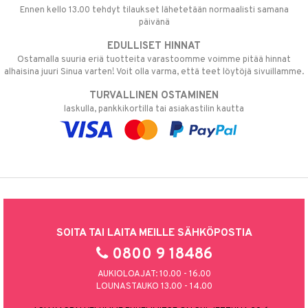
Ennen kello 13.00 tehdyt tilaukset lähetetään normaalisti samana
päivänä
EDULLISET HINNAT
Ostamalla suuria eriä tuotteita varastoomme voimme pitää hinnat
alhaisina juuri Sinua varten! Voit olla varma, että teet löytöjä sivuillamme.
TURVALLINEN OSTAMINEN
laskulla, pankkikortilla tai asiakastilin kautta
SOITA TAI LAITA MEILLE SÄHKÖPOSTIA
0800 9 18486
AUKIOLOAJAT: 10.00 - 16.00
LOUNASTAUKO 13.00 - 14.00