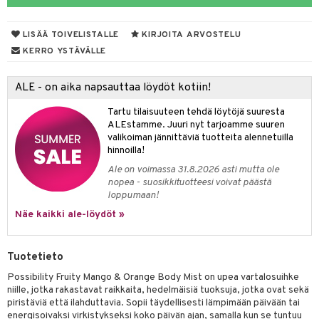
eruskettavat tuotteet
toilu
eruskettavat tuotteet
er shave lotion
inkotuotteet
kojen hoito
kölaitteet
vovoiteet
 de cologne
dorantit
linssit
LISÄÄ TOIVELISTALLE
KIRJOITA ARVOSTELU
KERRO YSTÄVÄLLE
vojen poisto
mpoot
metiikkalaukkuja
 de toilette
koistuotteet
UE
ien hoito
vikkeita
rinta
japakkaukset
eruskettavat tuotteet
e
ALE - on aika napsauttaa löydöt kotiin!
spalvelu
rinta
japakkaus
vojen poisto
 10
 System
Tartu tilaisuuteen tehdä löytöjä suuresta
ksiä & vastauksia
ALEstamme. Juuri nyt tarjoamme suuren
pytuotteita
amiot
ien hoito
he 1: Puhdistus
ito
valikoiman jännittäviä tuotteita alennetuilla
tuotetta
hinnoilla!
hkugeelit & saippuat
ranajotuotteet
hkugeelit & saippuat
he 2: Kirkastus
ien- ja Vartalonhoito
Ale on voimassa 31.8.2026 asti mutta ole
 verkkokaupasta
taloöljyt
ta & Viikset
talovoiteet
he 3: Kosteutus
nopea - suosikkituotteesi voivat päästä
teudenhoito
likiilto
t
loppumaan!
talovoiteet
distaminen
rinta ja naamiot
lipuna
matics Elixir
o
Näe kaikki ale-löydöt »
rumit
distus
ltenrajausväri
yx
inkosuoja
mänympärysvoiteet
rumit
Tuotetieto
makarvat
nique Happy
aihetta Miehille
Possibility Fruity Mango & Orange Body Mist on upea vartalosuihke
mien/Huulten Hoito
miväri
nique Happy For Men
nhoito
niille, jotka rakastavat raikkaita, hedelmäisiä tuoksuja, jotka ovat sekä
piristäviä että ilahduttavia. Sopii täydellisesti lämpimään päivään tai
kkisiveltmit
kastus
energisoivaksi virkistykseksi koko päivän ajan, samalla kun se tuntuu