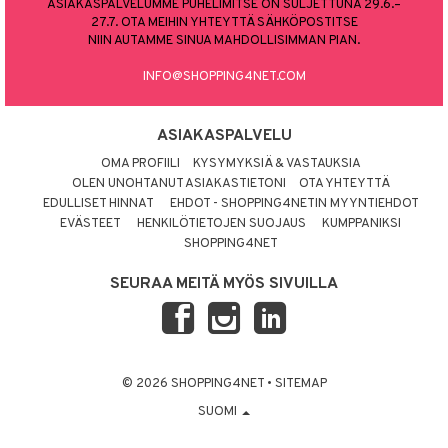
ASIAKASPALVELUMME PUHELIMITSE ON SULJETTUNA 29.6.–
27.7. OTA MEIHIN YHTEYTTÄ SÄHKÖPOSTITSE
NIIN AUTAMME SINUA MAHDOLLISIMMAN PIAN.
INFO@SHOPPING4NET.COM
ASIAKASPALVELU
OMA PROFIILI
KYSYMYKSIÄ & VASTAUKSIA
OLEN UNOHTANUT ASIAKASTIETONI
OTA YHTEYTTÄ
EDULLISET HINNAT
EHDOT - SHOPPING4NETIN MYYNTIEHDOT
EVÄSTEET
HENKILÖTIETOJEN SUOJAUS
KUMPPANIKSI
SHOPPING4NET
SEURAA MEITÄ MYÖS SIVUILLA
© 2026 SHOPPING4NET
•
SITEMAP
SUOMI