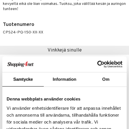
kevyeltä eikä ole liian voimakas. Tuoksu, joka välittää kesän ja auringon
kkivoide
teutus & Soujaus
tunteen!
tevoide
ranajo & Ihonpuhdistus
justusvoide
Tuotenumero
CPS24-PQ-150-XX-XX
kipuna
teri
Vinkkejä sinulle
siväri
mänrajauskynät
Samtycke
Information
Om
Denna webbplats använder cookies
Vi använder enhetsidentifierare för att anpassa innehållet
och annonserna till användarna, tillhandahålla funktioner
för sociala medier och analysera vår trafik. Vi
Possibility Blueberry Pancake Shower 3 in 1
Possibility Coconut & Sweet Vanilla Body Mist
POSSIBILITY OF LONDON
POSSIBILITY OF LONDON
vidarebefordrar även sådana identifierare och annan