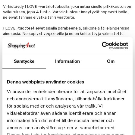
kkivoide
teutus & Soujaus
Virkistäydy I LOVE -vartalotuoksulla, joka antaa sinulle pitkäkestoisen
vaikutuksen, jopa 4 tuntia. Vartalotuoksut imeytyvät nopeasti iholle,
tevoide
ranajo & Ihonpuhdistus
ne eivät tahmaa eivätkä tahri vaatteita.
justusvoide
I LOVE -tuotteet eivät sisällä parabeeneja, silikoneja tai eläinperäisiä
ainesosia. Ne sopivat vegaaneille ja ne on kehitetty ja valmistettu
kipuna
Isossa-Britanniassa.
teri
Käyttö
Suihkuta tuotetta vartalolle 15 cm etäisyydeltä. Pidä tuoksua
siväri
mukanasi laukussasi ja lisää tarpeen mukaan. Vältä aineen joutumista
Samtycke
Information
Om
silmiin, jos ainetta joutuu silmiin, huuhtele välittömästi lämpimällä
mänrajauskynät
vedellä.
Ainesosat
Denna webbplats använder cookies
Aqua (Water), Alcohol Denat., Polysorbate 20, Parfum,
Lactobacillus/Arundinaria Gigantea Ferment Filtrate, D-Limonene,
Vi använder enhetsidentifierare för att anpassa innehållet
Linalool, Leuconostoc/Radish Root Ferment Filtrate, Glycerin,
och annonserna till användarna, tillhandahålla funktioner
Fragaria Vesca (Strawberry) Fruit Extract, Ribes Nigrum
för sociala medier och analysera vår trafik. Vi
(Blackcurrant) Fruit Extract, Rubus Idaeus (Raspberry) Fruit Extract,
Vaccinium Macrocarpon (Cranberry) Fruit Extract, Potassium Sorbate,
vidarebefordrar även sådana identifierare och annan
Sodium Benzoate.
information från din enhet till de sociala medier och
annons- och analysföretag som vi samarbetar med.
Tuotenumero
Dessa kan i sin tur kombinera informationen med annan