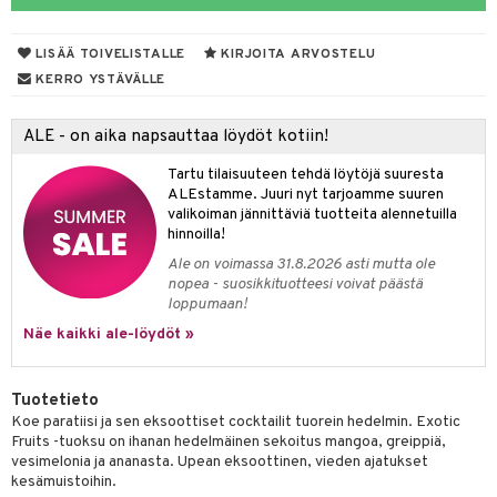
eruskettavat tuotteet
toilu
eruskettavat tuotteet
er shave lotion
inkotuotteet
kojen hoito
kölaitteet
vovoiteet
 de cologne
dorantit
linssit
LISÄÄ TOIVELISTALLE
KIRJOITA ARVOSTELU
KERRO YSTÄVÄLLE
vojen poisto
mpoot
metiikkalaukkuja
 de toilette
koistuotteet
UE
ien hoito
vikkeita
rinta
japakkaukset
eruskettavat tuotteet
e
ALE - on aika napsauttaa löydöt kotiin!
spalvelu
rinta
japakkaus
vojen poisto
 10
 System
Tartu tilaisuuteen tehdä löytöjä suuresta
ksiä & vastauksia
ALEstamme. Juuri nyt tarjoamme suuren
pytuotteita
amiot
ien hoito
he 1: Puhdistus
ito
valikoiman jännittäviä tuotteita alennetuilla
tuotetta
hinnoilla!
hkugeelit & saippuat
ranajotuotteet
hkugeelit & saippuat
he 2: Kirkastus
ien- ja Vartalonhoito
Ale on voimassa 31.8.2026 asti mutta ole
 verkkokaupasta
taloöljyt
ta & Viikset
talovoiteet
he 3: Kosteutus
nopea - suosikkituotteesi voivat päästä
teudenhoito
likiilto
t
loppumaan!
talovoiteet
distaminen
rinta ja naamiot
lipuna
matics Elixir
o
Näe kaikki ale-löydöt »
rumit
distus
ltenrajausväri
yx
inkosuoja
mänympärysvoiteet
rumit
Tuotetieto
makarvat
nique Happy
aihetta Miehille
Koe paratiisi ja sen eksoottiset cocktailit tuorein hedelmin. Exotic
mien/Huulten Hoito
miväri
nique Happy For Men
nhoito
Fruits -tuoksu on ihanan hedelmäinen sekoitus mangoa, greippiä,
vesimelonia ja ananasta. Upean eksoottinen, vieden ajatukset
kkisiveltmit
kastus
kesämuistoihin.