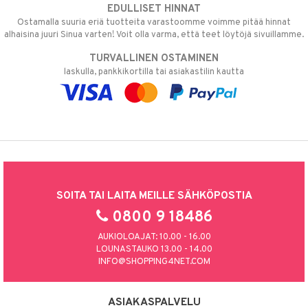
EDULLISET HINNAT
Ostamalla suuria eriä tuotteita varastoomme voimme pitää hinnat
alhaisina juuri Sinua varten! Voit olla varma, että teet löytöjä sivuillamme.
TURVALLINEN OSTAMINEN
laskulla, pankkikortilla tai asiakastilin kautta
SOITA TAI LAITA MEILLE SÄHKÖPOSTIA
0800 9 18486
AUKIOLOAJAT: 10.00 - 16.00
LOUNASTAUKO 13.00 - 14.00
INFO@SHOPPING4NET.COM
ASIAKASPALVELU