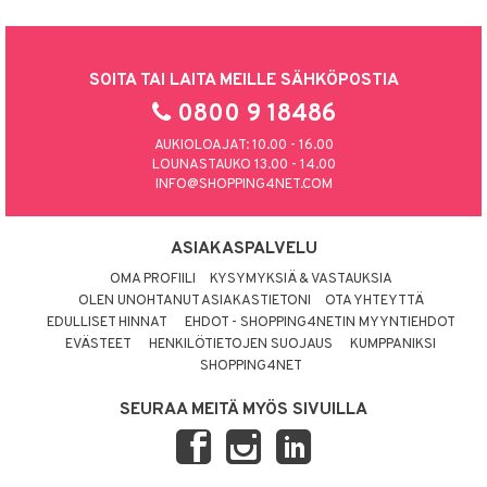
SOITA TAI LAITA MEILLE SÄHKÖPOSTIA
0800 9 18486
AUKIOLOAJAT: 10.00 - 16.00
LOUNASTAUKO 13.00 - 14.00
INFO@SHOPPING4NET.COM
ASIAKASPALVELU
OMA PROFIILI
KYSYMYKSIÄ & VASTAUKSIA
OLEN UNOHTANUT ASIAKASTIETONI
OTA YHTEYTTÄ
EDULLISET HINNAT
EHDOT - SHOPPING4NETIN MYYNTIEHDOT
EVÄSTEET
HENKILÖTIETOJEN SUOJAUS
KUMPPANIKSI
SHOPPING4NET
SEURAA MEITÄ MYÖS SIVUILLA