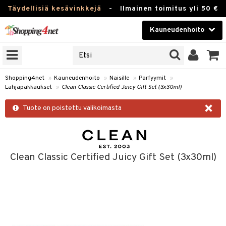
Täydellisiä kesävinkkejä
-
Ilmainen toimitus yli 50 €
Kauneudenhoito
ERKKEJÄ
Kauneudenhoito
M BRANDS
T
Piilolinssit
Shopping4net
»
Kauneudenhoito
»
Naisille
»
Parfyymit
»
Lahjapakkaukset
»
Clean Classic Certified Juicy Gift Set (3x30ml)
JAT
Luontaistuotteet
×
UOTTEITA
Tuote on poistettu valikoimasta
Apteekki
Fitness
t
Koti & Sisustus
Clean Classic Certified Juicy Gift Set (3x30ml)
t Set
ito
Lelut, Lapsi & Vauva
jat / Kammat
inkotuotteet
Tuotemerkkejä
skuurit
koistuotteet
lakorut
iikka
Kampanjat
stenlähtö
eruskettavat tuotteet
vakorut
t Set
mit