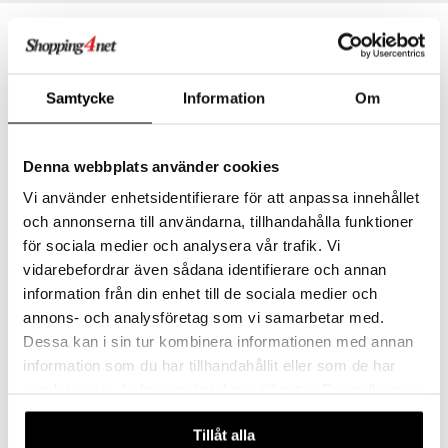
kkivoide
teutus & Soujaus
tevoide
ranajo & Ihonpuhdistus
justusvoide
Samtycke
Information
Om
kipuna
teri
Denna webbplats använder cookies
siväri
Vi använder enhetsidentifierare för att anpassa innehållet
Saatavana useana vaihtoehtona
Saatavana useana vaihtoehtona
mänrajauskynät
och annonserna till användarna, tillhandahålla funktioner
Clean Classic Apple Blossom - Eau de parfum
Clean Rain - Eau de parfum (Edp) Spray
för sociala medier och analysera vår trafik. Vi
CLEAN
CLEAN
vidarebefordrar även sådana identifierare och annan
information från din enhet till de sociala medier och
35,95
35,95
alk.
€
alk.
€
annons- och analysföretag som vi samarbetar med.
Dessa kan i sin tur kombinera informationen med annan
information som du har tillhandahållit eller som de har
samlat in när du har använt deras tjänster. Du godkänner
våra cookies vid fortsatt användande av vår webbplats.
Tillåt alla