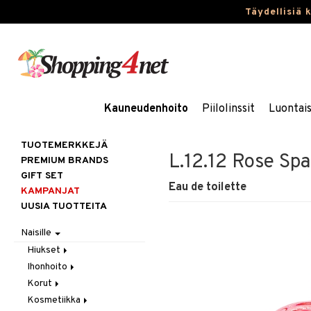
Täydellisiä 
Kauneudenhoito
Piilolinssit
Luontai
TUOTEMERKKEJÄ
L.12.12 Rose Spa
PREMIUM BRANDS
GIFT SET
Eau de toilette
KAMPANJAT
UUSIA TUOTTEITA
Naisille
Hiukset
Ihonhoito
Gift Set
Korut
Harjat / Kammat
Aurinkotuotteet
Kosmetiikka
Hiuskuurit
Erikoistuotteet
Kaulakorut