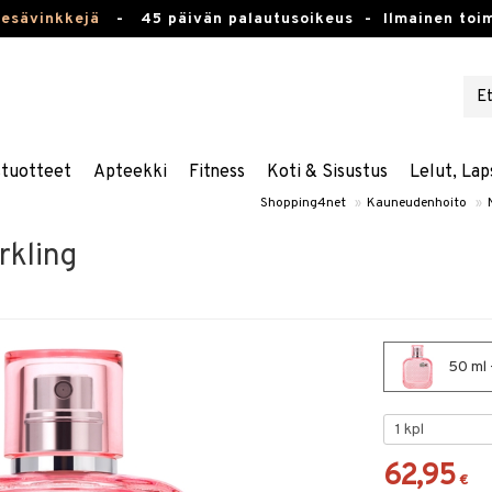
kesävinkkejä
-
45 päivän palautusoikeus -
Ilmainen toim
stuotteet
Apteekki
Fitness
Koti & Sisustus
Lelut, Lap
Shopping4net
»
Kauneudenhoito
»
rkling
50 ml 
62,95
€