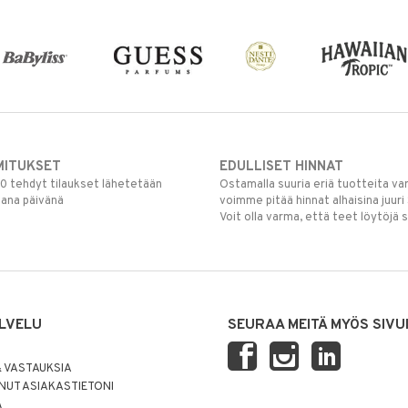
MITUKSET
EDULLISET HINNAT
00 tehdyt tilaukset lähetetään
Ostamalla suuria eriä tuotteita 
mana päivänä
voimme pitää hinnat alhaisina juuri
Voit olla varma, että teet löytöjä 
LVELU
SEURAA MEITÄ MYÖS SIVU
 VASTAUKSIA
UT ASIAKASTIETONI
Ä