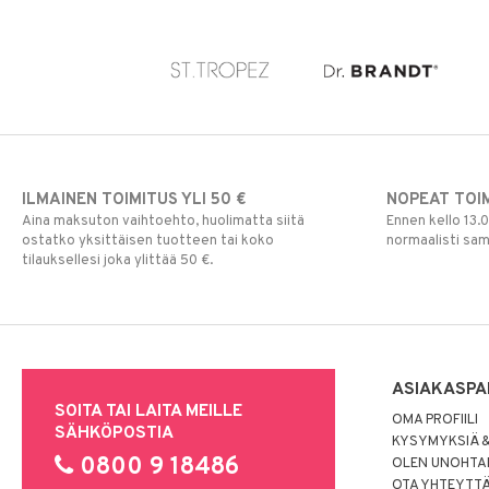
ILMAINEN TOIMITUS YLI 50 €
NOPEAT TOI
Aina maksuton vaihtoehto, huolimatta siitä
Ennen kello 13.
ostatko yksittäisen tuotteen tai koko
normaalisti sa
tilauksellesi joka ylittää 50 €.
ASIAKASPA
SOITA TAI LAITA MEILLE
OMA PROFIILI
SÄHKÖPOSTIA
KYSYMYKSIÄ &
0800 9 18486
OLEN UNOHTAN
OTA YHTEYTT