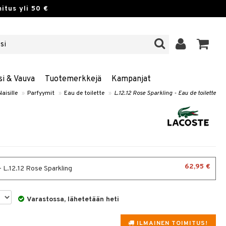
itus yli 50 €
si & Vauva
Tuotemerkkejä
Kampanjat
Naisille
»
Parfyymit
»
Eau de toilette
»
L.12.12 Rose Sparkling - Eau de toilette
62,95 €
- L.12.12 Rose Sparkling
Varastossa, lähetetään heti
ILMAINEN TOIMITUS!