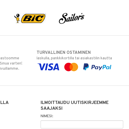
TURVALLINEN OSTAMINEN
varastoomme
laskulla, pankkikortilla tai asiakastilin kautta
 Sinua varten!
sivuillamme.
ILLA
ILMOITTAUDU UUTISKIRJEEMME
SAAJAKSI
NIMESI: