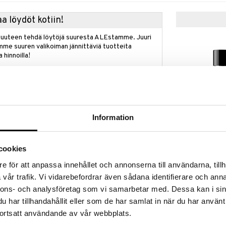
a löydöt kotiin!
isuuteen tehdä löytöjä suuresta ALEstamme. Juuri
mme suuren valikoiman jännittäviä tuotteita
a hinnoilla!
massa 31.8.2026 asti mutta ole nopea -
otteesi voivat päästä loppumaan!
i ale-löydöt »
päälle
Information
L.12.12 Noir -
ostelta!
toilette
semasi tuoksu Lacostelta ja saat L.12.12 Rose Edp
cookies
LACOSTE
an päälle.
62,95
€
e för att anpassa innehållet och annonserna till användarna, tillh
etaan automaattisesti kassalle.
vår trafik. Vi vidarebefordrar även sådana identifierare och anna
voimassa niin kauan kuin tuotteita riittää.
nnons- och analysföretag som vi samarbetar med. Dessa kan i sin
har tillhandahållit eller som de har samlat in när du har använt
ortsatt användande av vår webbplats.
lta