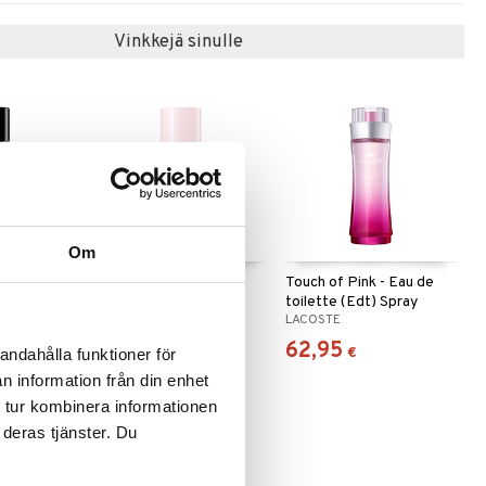
Vinkkejä sinulle
Om
 Eau de
L.12.12 Rose - Eau de
Touch of Pink - Eau de
parfum
toilette (Edt) Spray
LACOSTE
LACOSTE
47,95
62,95
€
€
andahålla funktioner för
n information från din enhet
 tur kombinera informationen
 deras tjänster. Du