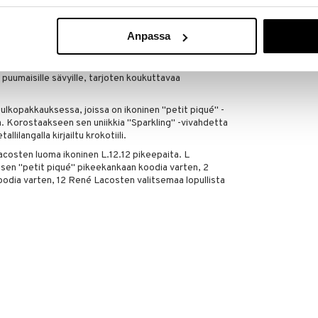
lmäinen
Anpassa
oka on saanut inspiraationsa ikonisesta Lacoste-
naisellisuutta meripihkanvärisessä hedelmäisessä
kielo korostuvat gourmand-accordin ansiosta,
n puumaisille sävyille, tarjoten koukuttavaa
 ulkopakkauksessa, joissa on ikoninen "petit piqué" -
. Korostaakseen sen uniikkia "Sparkling" -vivahdetta
llilangalla kirjailtu krokotiili.
costen luoma ikoninen L.12.12 pikeepaita. L
isen "petit piqué" pikeekankaan koodia varten, 2
oodia varten, 12 René Lacosten valitsemaa lopullista