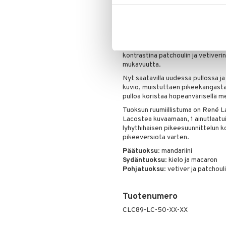
Tuoksuperhe
: Kukkainen – Hede
POLOPAIDASTA TUOKSUUN
L.12.12 Rose Sparkling -tuoksu, j
pikeepaidasta, paljastaa eloisaa 
tuoksussa. Mehevä mandariini ja 
kontrastina patchoulin ja vetiveri
mukavuutta.
Nyt saatavilla uudessa pullossa ja
kuvio, muistuttaen pikeekangasta
pulloa koristaa hopeanvärisellä meta
Tuoksun ruumiillistuma on René La
Lacostea kuvaamaan, 1 ainutlaatu
lyhythihaisen pikeesuunnittelun k
pikeeversiota varten.
Päätuoksu
: mandariini
Sydäntuoksu
: kielo ja macaron
Pohjatuoksu
: vetiver ja patchouli
Tuotenumero
CLC89-LC-50-XX-XX