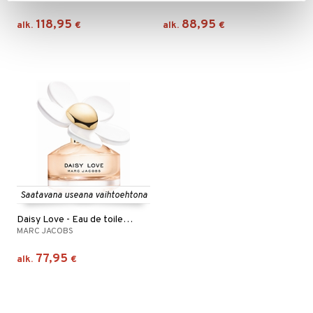
118,95
88,95
alk.
€
alk.
€
Saatavana useana vaihtoehtona
Daisy Love - Eau de toilette
MARC JACOBS
77,95
alk.
€