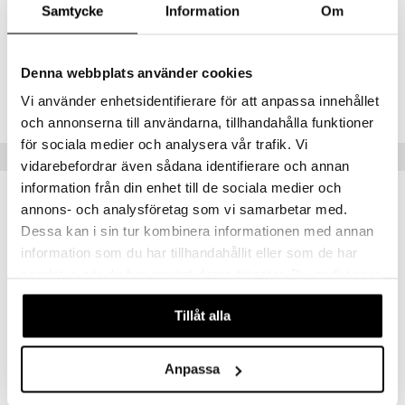
Samtycke
Information
Om
Sydänvivahde:
päivänkakkara ja jasmiini
Pohjavivahde:
sokeroitu myski, valkoinen iiris ja puiset vivahteet
Denna webbplats använder cookies
Tuotenumero
Vi använder enhetsidentifierare för att anpassa innehållet
CMJCV-MJ-30-XX-XX
och annonserna till användarna, tillhandahålla funktioner
för sociala medier och analysera vår trafik. Vi
Vinkkejä sinulle
vidarebefordrar även sådana identifierare och annan
information från din enhet till de sociala medier och
annons- och analysföretag som vi samarbetar med.
Dessa kan i sin tur kombinera informationen med annan
information som du har tillhandahållit eller som de har
samlat in när du har använt deras tjänster. Du godkänner
våra cookies vid fortsatt användande av vår webbplats.
Tillåt alla
Saatavana useana vaihtoehtona
Saatavana useana vaihtoehtona
Anpassa
Daisy Eau So Fresh - Eau de Toilette (Edt) Spray
Daisy Ever So Fresh - Eau de parfum
MARC JACOBS
MARC JACOBS