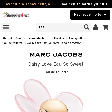
Täydellisiä kesävinkkejä
-
Ilmainen toimitus yli 50 €
Kauneudenhoito
ERKKEJÄ
Kauneudenhoito
M BRANDS
T
Piilolinssit
Shopping4net
»
Kauneudenhoito
»
Naisille
»
Parfyymit
»
Eau de toilette
»
Daisy Love Eau So Sweet - Eau de toilette
JAT
Luontaistuotteet
UOTTEITA
Apteekki
Daisy Love Eau So Sweet
Fitness
Eau de toilette
t
Koti & Sisustus
t Set
ito
Lelut, Lapsi & Vauva
jat / Kammat
inkotuotteet
Tuotemerkkejä
skuurit
koistuotteet
lakorut
iikka
Kampanjat
stenlähtö
eruskettavat tuotteet
vakorut
t Set
mit