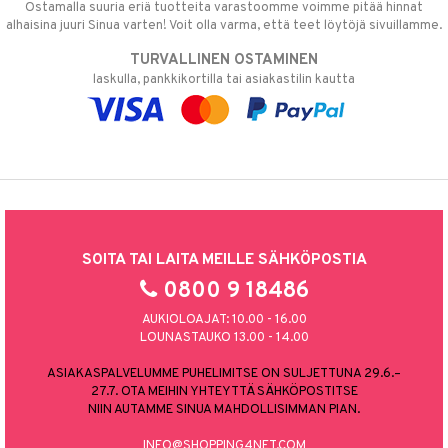
Ostamalla suuria eriä tuotteita varastoomme voimme pitää hinnat
alhaisina juuri Sinua varten! Voit olla varma, että teet löytöjä sivuillamme.
TURVALLINEN OSTAMINEN
laskulla, pankkikortilla tai asiakastilin kautta
SOITA TAI LAITA MEILLE SÄHKÖPOSTIA
0800 9 18486
AUKIOLOAJAT: 10.00 - 16.00
LOUNASTAUKO 13.00 - 14.00
ASIAKASPALVELUMME PUHELIMITSE ON SULJETTUNA 29.6.–
27.7. OTA MEIHIN YHTEYTTÄ SÄHKÖPOSTITSE
NIIN AUTAMME SINUA MAHDOLLISIMMAN PIAN.
INFO@SHOPPING4NET.COM