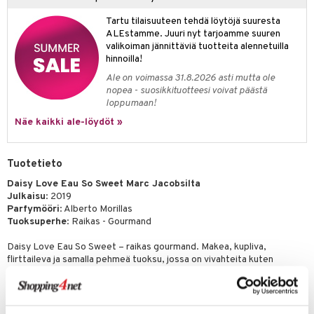
kkivoide
teutus & Soujaus
Tartu tilaisuuteen tehdä löytöjä suuresta
ALEstamme. Juuri nyt tarjoamme suuren
tevoide
ranajo & Ihonpuhdistus
valikoiman jännittäviä tuotteita alennetuilla
justusvoide
hinnoilla!
Ale on voimassa 31.8.2026 asti mutta ole
kipuna
nopea - suosikkituotteesi voivat päästä
loppumaan!
teri
Näe kaikki ale-löydöt »
siväri
mänrajauskynät
Tuotetieto
Daisy Love Eau So Sweet Marc Jacobsilta
Julkaisu
: 2019
Parfymööri
: Alberto Morillas
Tuoksuperhe
: Raikas - Gourmand
Daisy Love Eau So Sweet – raikas gourmand. Makea, kupliva,
flirttaileva ja samalla pehmeä tuoksu, jossa on vivahteita kuten
valkoisia vadelmia ylävivahteessa, kukkia sydämessä ja sokeroitua
myskiä pohjassa.
Ylävivahde:
valkoiset vadelmat, karhunvatukat ja bergamotti