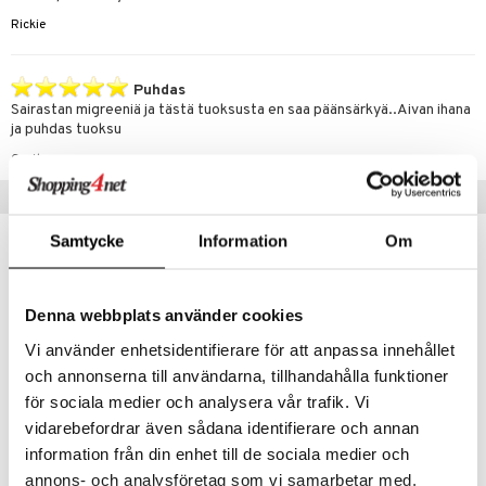
Rickie
Puhdas
Sairastan migreeniä ja tästä tuoksusta en saa päänsärkyä..Aivan ihana
ja puhdas tuoksu
Carita
Vinkkejä sinulle
Samtycke
Information
Om
Denna webbplats använder cookies
Vi använder enhetsidentifierare för att anpassa innehållet
och annonserna till användarna, tillhandahålla funktioner
för sociala medier och analysera vår trafik. Vi
vidarebefordrar även sådana identifierare och annan
Saatavana useana vaihtoehtona
information från din enhet till de sociala medier och
Alyssa Ashley Musk - Bath & Shower Gel
Alyssa Ashley Musk - Body Lotion
annons- och analysföretag som vi samarbetar med.