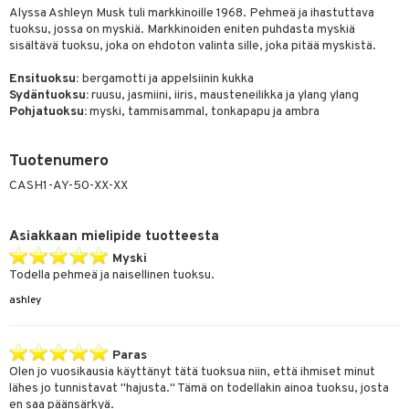
Alyssa Ashleyn Musk tuli markkinoille 1968. Pehmeä ja ihastuttava
kkivoide
teutus & Soujaus
tuoksu, jossa on myskiä. Markkinoiden eniten puhdasta myskiä
tevoide
sisältävä tuoksu, joka on ehdoton valinta sille, joka pitää myskistä.
ranajo & Ihonpuhdistus
justusvoide
Ensituoksu:
bergamotti ja appelsiinin kukka
Sydäntuoksu:
ruusu, jasmiini, iiris, mausteneilikka ja ylang ylang
kipuna
Pohjatuoksu:
myski, tammisammal, tonkapapu ja ambra
teri
Tuotenumero
siväri
CASH1-AY-50-XX-XX
mänrajauskynät
Asiakkaan mielipide tuotteesta
Myski
Todella pehmeä ja naisellinen tuoksu.
ashley
Paras
Olen jo vuosikausia käyttänyt tätä tuoksua niin, että ihmiset minut
lähes jo tunnistavat "hajusta." Tämä on todellakin ainoa tuoksu, josta
en saa päänsärkyä.