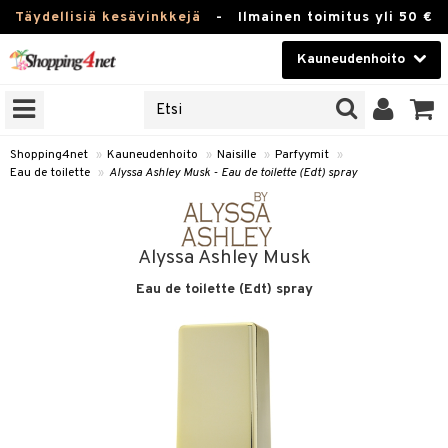
Täydellisiä kesävinkkejä
-
Ilmainen toimitus yli 50 €
Kauneudenhoito
ERKKEJÄ
Kauneudenhoito
M BRANDS
T
Piilolinssit
Shopping4net
»
Kauneudenhoito
»
Naisille
»
Parfyymit
»
Eau de toilette
»
Alyssa Ashley Musk - Eau de toilette (Edt) spray
JAT
Luontaistuotteet
UOTTEITA
Apteekki
Alyssa Ashley Musk
Fitness
Eau de toilette (Edt) spray
t
Koti & Sisustus
t Set
ito
Lelut, Lapsi & Vauva
jat / Kammat
inkotuotteet
Tuotemerkkejä
skuurit
koistuotteet
lakorut
iikka
Kampanjat
stenlähtö
eruskettavat tuotteet
vakorut
t Set
mit