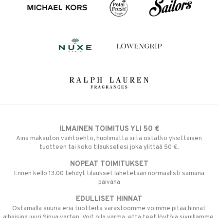
ILMAINEN TOIMITUS YLI 50 €
Aina maksuton vaihtoehto, huolimatta siitä ostatko yksittäisen
tuotteen tai koko tilauksellesi joka ylittää 50 €.
NOPEAT TOIMITUKSET
Ennen kello 13.00 tehdyt tilaukset lähetetään normaalisti samana
päivänä
EDULLISET HINNAT
Ostamalla suuria eriä tuotteita varastoomme voimme pitää hinnat
alhaisina juuri Sinua varten! Voit olla varma, että teet löytöjä sivuillamme.