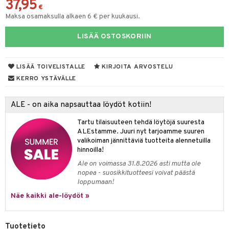
37,95
eruskettavat tuotteet
toilu
eruskettavat tuotteet
er shave lotion
inkotuotteet
€
Maksa osamaksulla alkaen 6 € per kuukausi.
kojen hoito
kölaitteet
vovoiteet
 de cologne
dorantit
linssit
LISÄÄ OSTOSKORIIN
vojen poisto
mpoot
metiikkalaukkuja
 de toilette
koistuotteet
UE
ien hoito
vikkeita
rinta
japakkaukset
eruskettavat tuotteet
e
LISÄÄ TOIVELISTALLE
KIRJOITA ARVOSTELU
spalvelu
rinta
japakkaus
vojen poisto
 10
 System
KERRO YSTÄVÄLLE
ksiä & vastauksia
pytuotteita
amiot
ien hoito
he 1: Puhdistus
ito
ALE - on aika napsauttaa löydöt kotiin!
tuotetta
hkugeelit & saippuat
ranajotuotteet
hkugeelit & saippuat
he 2: Kirkastus
ien- ja Vartalonhoito
Tartu tilaisuuteen tehdä löytöjä suuresta
 verkkokaupasta
taloöljyt
ta & Viikset
talovoiteet
he 3: Kosteutus
teudenhoito
ALEstamme. Juuri nyt tarjoamme suuren
likiilto
t
valikoiman jännittäviä tuotteita alennetuilla
talovoiteet
distaminen
rinta ja naamiot
lipuna
matics Elixir
hinnoilla!
o
rumit
Ale on voimassa 31.8.2026 asti mutta ole
distus
ltenrajausväri
yx
inkosuoja
nopea - suosikkituotteesi voivat päästä
mänympärysvoiteet
loppumaan!
rumit
makarvat
nique Happy
aihetta Miehille
Näe kaikki ale-löydöt »
mien/Huulten Hoito
miväri
nique Happy For Men
nhoito
kkisiveltmit
kastus
Tuotetieto