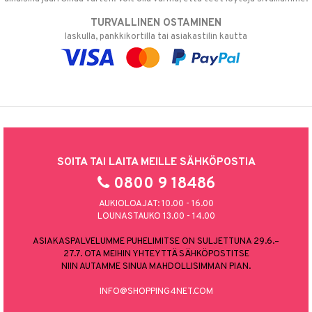
TURVALLINEN OSTAMINEN
laskulla, pankkikortilla tai asiakastilin kautta
SOITA TAI LAITA MEILLE SÄHKÖPOSTIA
0800 9 18486
AUKIOLOAJAT: 10.00 - 16.00
LOUNASTAUKO 13.00 - 14.00
ASIAKASPALVELUMME PUHELIMITSE ON SULJETTUNA 29.6.–
27.7. OTA MEIHIN YHTEYTTÄ SÄHKÖPOSTITSE
NIIN AUTAMME SINUA MAHDOLLISIMMAN PIAN.
INFO@SHOPPING4NET.COM