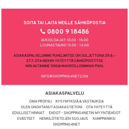
SOITA TAI LAITA MEILLE SÄHKÖPOSTIA
0800 9 18486
AUKIOLOAJAT: 10.00 - 16.00
LOUNASTAUKO 13.00 - 14.00
ASIAKASPALVELUMME PUHELIMITSE ON SULJETTUNA 29.6.–
27.7. OTA MEIHIN YHTEYTTÄ SÄHKÖPOSTITSE
NIIN AUTAMME SINUA MAHDOLLISIMMAN PIAN.
INFO@SHOPPING4NET.COM
ASIAKASPALVELU
OMA PROFIILI
KYSYMYKSIÄ & VASTAUKSIA
OLEN UNOHTANUT ASIAKASTIETONI
OTA YHTEYTTÄ
EDULLISET HINNAT
EHDOT - SHOPPING4NETIN MYYNTIEHDOT
EVÄSTEET
HENKILÖTIETOJEN SUOJAUS
KUMPPANIKSI
SHOPPING4NET