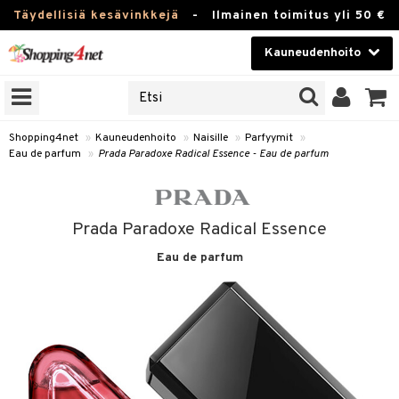
Täydellisiä kesävinkkejä
-
Ilmainen toimitus yli 50 €
Kauneudenhoito
ERKKEJÄ
Kauneudenhoito
M BRANDS
T
Piilolinssit
Shopping4net
»
Kauneudenhoito
»
Naisille
»
Parfyymit
»
Eau de parfum
»
Prada Paradoxe Radical Essence - Eau de parfum
JAT
Luontaistuotteet
UOTTEITA
Apteekki
Prada Paradoxe Radical Essence
Fitness
Eau de parfum
t
Koti & Sisustus
t Set
ito
Lelut, Lapsi & Vauva
jat / Kammat
inkotuotteet
Tuotemerkkejä
skuurit
koistuotteet
lakorut
iikka
Kampanjat
stenlähtö
eruskettavat tuotteet
vakorut
t Set
mit