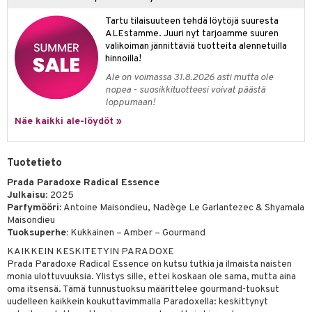
kkivoide
teutus & Soujaus
Tartu tilaisuuteen tehdä löytöjä suuresta
ALEstamme. Juuri nyt tarjoamme suuren
tevoide
ranajo & Ihonpuhdistus
valikoiman jännittäviä tuotteita alennetuilla
justusvoide
hinnoilla!
Ale on voimassa 31.8.2026 asti mutta ole
kipuna
nopea - suosikkituotteesi voivat päästä
loppumaan!
teri
Näe kaikki ale-löydöt »
siväri
mänrajauskynät
Tuotetieto
Prada Paradoxe Radical Essence
Julkaisu
: 2025
Parfymööri
: Antoine Maisondieu, Nadège Le Garlantezec & Shyamala
Maisondieu
Tuoksuperhe:
Kukkainen – Amber – Gourmand
KAIKKEIN KESKITETYIN PARADOXE
Prada Paradoxe Radical Essence on kutsu tutkia ja ilmaista naisten
monia ulottuvuuksia. Ylistys sille, ettei koskaan ole sama, mutta aina
oma itsensä. Tämä tunnustuoksu määrittelee gourmand-tuoksut
uudelleen kaikkein koukuttavimmalla Paradoxella: keskittynyt