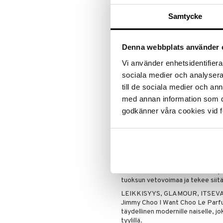
Julkaisu
: 2024
Parfymööri
: Amandine Clerc-Mar
Samtycke
Tuoksuperhe
: Kukkainen – Hede
I Want Choo Le Parfum on kunniano
unohtumattomille öille. Se on yhdi
Denna webbplats använder 
modernille naiselle, joka elää eläm
Vi använder enhetsidentifierar
HEDELMÄINEN, KUKKAINEN G
sociala medier och analysera 
TUOKSUNUOTIT
Tämä kukkainen amber-parfyymi ava
till de sociala medier och a
karhunvatukan räjähdyksellä, luo
med annan information som du 
Tuoksun sydän paljastaa lumoavan
godkänner våra cookies vid f
ja ambrette-akkordia, mikä antaa
sammalta, amberia, santelipuuta j
hienostuneen jäljen, joka viipyy k
KULTAHOHTOINEN PULLO
I Want Choo Le Parfum on pakatt
lasipulloon ja on yhtä visuaalisest
Kimalteleva kultahohtoinen ulko
tuoksun vetovoimaa ja tekee siitä
LEIKKISYYS, GLAMOUR, ITSE
Jimmy Choo I Want Choo Le Parfum
täydellinen modernille naiselle, jok
tyylillä.