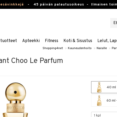
kesävinkkejä
-
45 päivän palautusoikeus -
Ilmainen toim
stuotteet
Apteekki
Fitness
Koti & Sisustus
Lelut, Lap
Shopping4net
»
Kauneudenhoito
»
Naisille
»
Par
ant Choo Le Parfum
40 ml 
60 ml 