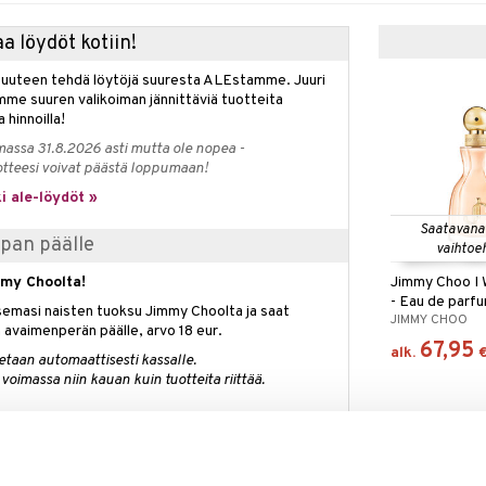
a löydöt kotiin!
isuuteen tehdä löytöjä suuresta ALEstamme. Juuri
mme suuren valikoiman jännittäviä tuotteita
a hinnoilla!
massa 31.8.2026 asti mutta ole nopea -
otteesi voivat päästä loppumaan!
i ale-löydöt »
Saatavana
pan päälle
vaihtoe
Jimmy Choo I
mmy Choolta!
- Eau de parf
semasi naisten tuoksu Jimmy Choolta ja saat
JIMMY CHOO
n avaimenperän päälle, arvo 18 eur.
67,95
alk.
etaan automaattisesti kassalle.
voimassa niin kauan kuin tuotteita riittää.
arfum