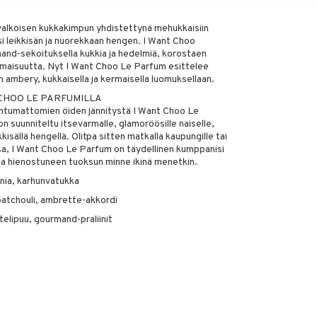
 valkoisen kukkakimpun yhdistettynä mehukkaisiin
tsi leikkisän ja nuorekkaan hengen. I Want Choo
mand-sekoituksella kukkia ja hedelmiä, korostaen
kermaisuutta. Nyt I Want Choo Le Parfum esittelee
 ambery, kukkaisella ja kermaisella luomuksellaan.
 CHOO LE PARFUMILLA
ohtumattomien öiden jännitystä I Want Choo Le
n suunniteltu itsevarmalle, glamoröösille naiselle,
isällä hengellä. Olitpa sitten matkalla kaupungille tai
sa, I Want Choo Le Parfum on täydellinen kumppanisi
 ja hienostuneen tuoksun minne ikinä menetkin.
enia, karhunvatukka
 patchouli, ambrette-akkordi
telipuu, gourmand-praliinit