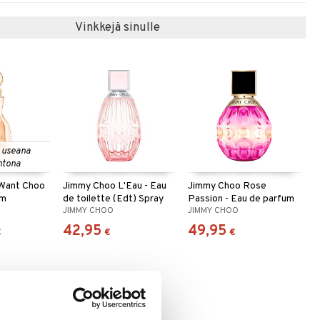
Vinkkejä sinulle
 useana
htona
 Want Choo
Jimmy Choo L'Eau - Eau
Jimmy Choo Rose
um
de toilette (Edt) Spray
Passion - Eau de parfum
JIMMY CHOO
JIMMY CHOO
42,95
49,95
€
€
€