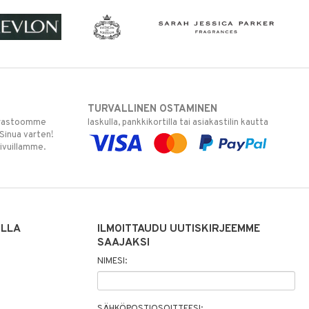
TURVALLINEN OSTAMINEN
varastoomme
laskulla, pankkikortilla tai asiakastilin kautta
 Sinua varten!
sivuillamme.
ILLA
ILMOITTAUDU UUTISKIRJEEMME
SAAJAKSI
NIMESI: