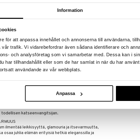
ie ja Marie Salamagne
Information
lmäinen – Gourmand
soitus vahvistaville naisystävyyssuhteille ja
stelmä eleganssia, glamouria ja leikkisyyttä, luotu
cookies
äänsä täysillä ja arvostaa jokaista hetkeä.
e för att anpassa innehållet och annonserna till användarna, tillh
OURMAND-PARFYYMI - LUMOAVAT LUXUS-
vår trafik. Vi vidarebefordrar även sådana identifierare och anna
utuu eloisalla päärynän, kultaisen gardenian ja
nnons- och analysföretag som vi samarbetar med. Dessa kan i sin
den kermaisen ja hedelmäisen ensivaikutelman.
har tillhandahållit eller som de har samlat in när du har använt
 sekoituksen makeaa jasmiiniabsoluuttia, patchoulia
ortsatt användande av vår webbplats.
 syvyyttä ja monimutkaisuutta. Lopuksi pohjanuotit
a gourmand-praliineja jättävät pitkäkestoisen,
auniisti ja on täysin vastustamaton.
Anpassa
u lumoavaan läpinäkyvään kultametalliseen
i upea kuin se on olfaktorisesti houkutteleva.
pakkaus korostaa entisestään tämän hienostuneen
 todellisen katseenvangitsijan.
VARMUUS
 ilmentää leikkisyyttä, glamouria ja itsevarmuutta,
a osaa juhlia elämän erityisiä hetkiä eleganssilla ja