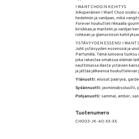
I WANT CHOO:N KEHITYS
Alkuperäinen I Want Choo sisälsi
hedelmiin ja vaniljaan, mikä vangi
Forever houkutteli rikkaalla gour
kirsikkaa ja mantelin ja vaniljan 
rohkean ja glamoröösin kehityksen
YSTÄVYYDEN ESSENSI I WANT
Juhli ystävyyden essenssiä ja un
Parfumilla. Tämä lumoava tuoksu o
joka rakastaa omaksua elämän leikk
nauttimassa illasta ystävien kans
ja jättää jälkeensä houkuttelevan
Ylänuotti
: eloisat päärynä, gard
Sydännuotti
: jasmiiniabsoluutti,
Pohjanuotti
: sammal, amber, san
Tuotenumero
CHO03-JK-40-XX-XX