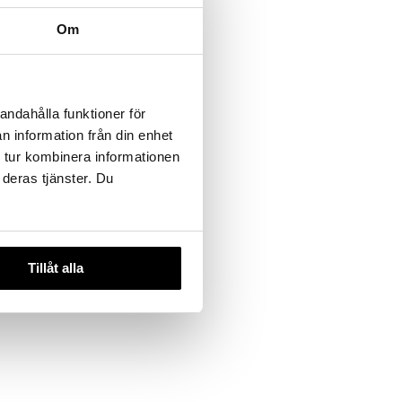
Om
andahålla funktioner för
n information från din enhet
 tur kombinera informationen
 deras tjänster. Du
Tillåt alla