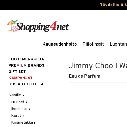
Täydellisiä 
Kauneudenhoito
Piilolinssit
Luontai
TUOTEMERKKEJÄ
Jimmy Choo I W
PREMIUM BRANDS
GIFT SET
Eau de Parfum
KAMPANJAT
UUSIA TUOTTEITA
Naisille
Hiukset
Ihonhoito
Gift Set
Korut
Harjat / Kammat
Aurinkotuotteet
Kosmetiikka
Hiuskuurit
Erikoistuotteet
Kaulakorut