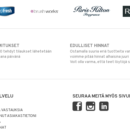
MITUKSET
EDULLISET HINNAT
00 tehdyt tilaukset lähetetään
Ostamalla suuria eriä tuotteita 
mana päivänä
voimme pitää hinnat alhaisina juuri
Voit olla varma, että teet löytöjä 
LVELU
SEURAA MEITÄ MYÖS SIVU
 VASTAUKSIA
UT ASIAKASTIETONI
Ä
NNAT