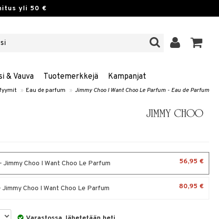
itus yli 50 €
si & Vauva
Tuotemerkkejä
Kampanjat
fyymit
»
Eau de parfum
»
Jimmy Choo I Want Choo Le Parfum - Eau de Parfum
56,95 €
- Jimmy Choo I Want Choo Le Parfum
80,95 €
- Jimmy Choo I Want Choo Le Parfum
Varastossa, lähetetään heti