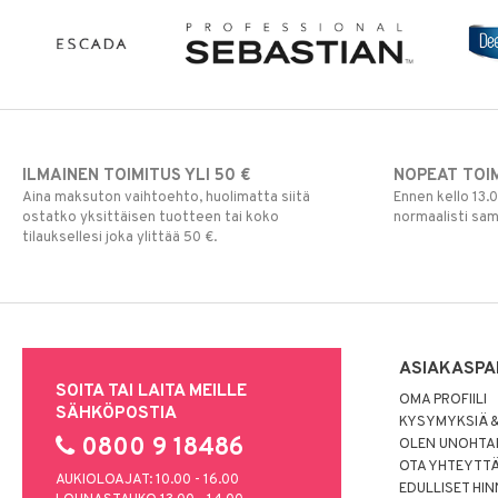
ILMAINEN TOIMITUS YLI 50 €
NOPEAT TOI
Aina maksuton vaihtoehto, huolimatta siitä
Ennen kello 13.
ostatko yksittäisen tuotteen tai koko
normaalisti sa
tilauksellesi joka ylittää 50 €.
ASIAKASPA
SOITA TAI LAITA MEILLE
OMA PROFIILI
SÄHKÖPOSTIA
KYSYMYKSIÄ &
0800 9 18486
OLEN UNOHTAN
OTA YHTEYTT
AUKIOLOAJAT: 10.00 - 16.00
EDULLISET HI