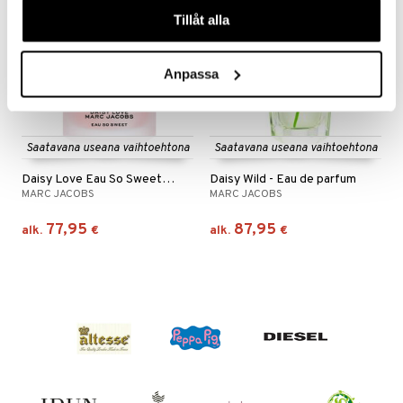
våra cookies vid fortsatt användande av vår webbplats.
Tillåt alla
Anpassa
Saatavana useana vaihtoehtona
Saatavana useana vaihtoehtona
Daisy Love Eau So Sweet - Eau de toilette
Daisy Wild - Eau de parfum
MARC JACOBS
MARC JACOBS
77,95
87,95
alk.
€
alk.
€