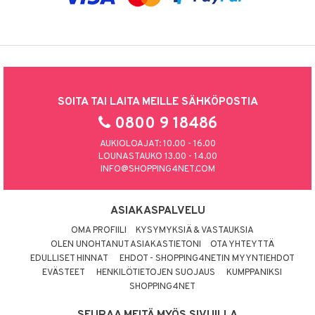
SOITA TAI LAITA MEILLE SÄHKÖPOSTIA
0800 9 18486
AUKIOLOAJAT: 10.00 - 16.00
LOUNASTAUKO 13.00 - 14.00
INFO@SHOPPING4NET.COM
ASIAKASPALVELU
OMA PROFIILI
KYSYMYKSIÄ & VASTAUKSIA
OLEN UNOHTANUT ASIAKASTIETONI
OTA YHTEYTTÄ
EDULLISET HINNAT
EHDOT - SHOPPING4NETIN MYYNTIEHDOT
EVÄSTEET
HENKILÖTIETOJEN SUOJAUS
KUMPPANIKSI
SHOPPING4NET
SEURAA MEITÄ MYÖS SIVUILLA