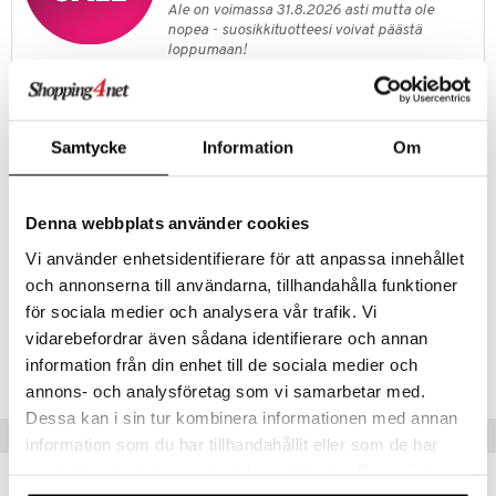
Ale on voimassa 31.8.2026 asti mutta ole
kkivoide
teutus & Soujaus
nopea - suosikkituotteesi voivat päästä
loppumaan!
tevoide
ranajo & Ihonpuhdistus
Näe kaikki ale-löydöt »
justusvoide
kipuna
Tuotetieto
Samtycke
Information
Om
Ole ympäristötietoinen ja täytä Daisy Wild -pulloasi Daisy Wild Refillillä
teri
sen sijaan.
siväri
Lähde ulkoilma-seikkailuun Marc Jacobsin Daisy Wildin kanssa, rohkea
Denna webbplats använder cookies
ja naisellinen tuoksu naisille. Jasmiini, vetiver ja banaaninkukka
mänrajauskynät
muodostavat vastustamattoman luonnon hengen ja herättävät
Vi använder enhetsidentifierare för att anpassa innehållet
seikkailunhalun tunteen.
och annonserna till användarna, tillhandahålla funktioner
för sociala medier och analysera vår trafik. Vi
Tuotenumero
vidarebefordrar även sådana identifierare och annan
information från din enhet till de sociala medier och
CMJ25-MJ-150-XX-XX
annons- och analysföretag som vi samarbetar med.
Dessa kan i sin tur kombinera informationen med annan
Vinkkejä sinulle
information som du har tillhandahållit eller som de har
samlat in när du har använt deras tjänster. Du godkänner