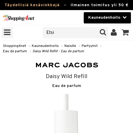
Täydellisiä kesävinkkejä
-
Ilmainen toimitus yli 50 €
Kauneudenhoito
ERKKEJÄ
Kauneudenhoito
M BRANDS
T
Piilolinssit
Shopping4net
»
Kauneudenhoito
»
Naisille
»
Parfyymit
»
Eau de parfum
»
Daisy Wild Refill - Eau de parfum
JAT
Luontaistuotteet
UOTTEITA
Apteekki
Daisy Wild Refill
Fitness
Eau de parfum
t
Koti & Sisustus
t Set
ito
Lelut, Lapsi & Vauva
jat / Kammat
inkotuotteet
Tuotemerkkejä
skuurit
koistuotteet
lakorut
iikka
Kampanjat
stenlähtö
eruskettavat tuotteet
vakorut
t Set
mit