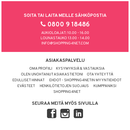
SOITA TAI LAITA MEILLE SÄHKÖPOSTIA
0800 9 18486
AUKIOLOAJAT: 10.00 - 16.00
LOUNASTAUKO 13.00 - 14.00
INFO@SHOPPING4NET.COM
ASIAKASPALVELU
OMA PROFIILI
KYSYMYKSIÄ & VASTAUKSIA
OLEN UNOHTANUT ASIAKASTIETONI
OTA YHTEYTTÄ
EDULLISET HINNAT
EHDOT - SHOPPING4NETIN MYYNTIEHDOT
EVÄSTEET
HENKILÖTIETOJEN SUOJAUS
KUMPPANIKSI
SHOPPING4NET
SEURAA MEITÄ MYÖS SIVUILLA