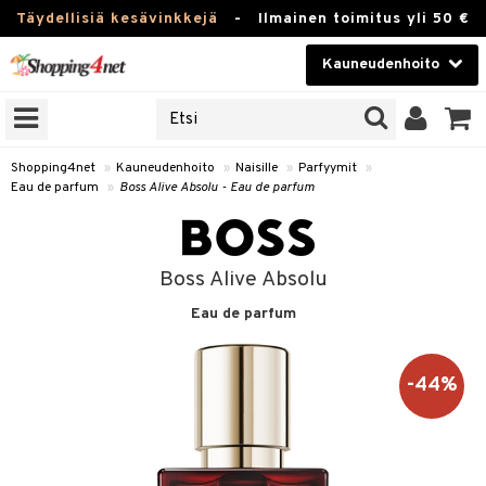
Täydellisiä kesävinkkejä
-
Ilmainen toimitus yli 50 €
Kauneudenhoito
ERKKEJÄ
Kauneudenhoito
M BRANDS
T
Piilolinssit
Shopping4net
»
Kauneudenhoito
»
Naisille
»
Parfyymit
»
Eau de parfum
»
Boss Alive Absolu - Eau de parfum
JAT
Luontaistuotteet
UOTTEITA
Apteekki
Boss Alive Absolu
Fitness
Eau de parfum
t
Koti & Sisustus
t Set
ito
Lelut, Lapsi & Vauva
-44%
jat / Kammat
inkotuotteet
Tuotemerkkejä
skuurit
koistuotteet
lakorut
iikka
Kampanjat
stenlähtö
eruskettavat tuotteet
vakorut
t Set
mit