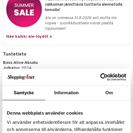
kkivoide
valikoiman jännittäviä tuotteita alennetuilla
teutus & Soujaus
hinnoilla!
tevoide
ranajo & Ihonpuhdistus
Ale on voimassa 31.8.2026 asti mutta ole
nopea - suosikkituotteesi voivat päästä
justusvoide
loppumaan!
kipuna
Näe kaikki ale-löydöt »
teri
Tuotetieto
siväri
Boss Alive Absolu
mänrajauskynät
Julkaisu
: 2024
Parfymööri
: Marie Salamagne
Tuoksuperhe
: Puinen – Vanilja
Nauti elämästä korkeimmalla intensiteetillä BOSS Alive Absolun
kanssa. Tämä hienostunut ja puinen tuoksu, jossa on nahkaisia
Samtycke
Information
Om
vivahteita, juhlistaa BOSS-naisen voimaa monipuolisilla tuoksuaineilla.
BOSS Aliven tuoksukokoelman voimakkaimpana jäsenenä tämä rohkea
ja ylellinen naisten hajuvesi välittää itsevarmuuden ja täysillä elämisen
Denna webbplats använder cookies
henkeä.
BOSS Alive Absolu on taitavasti parfymööri Marie Salamagnen luoma
Vi använder enhetsidentifierare för att anpassa innehållet
ja antaa vahvan ensivaikutelman lämpimällä nahkatuoksullaan.
och annonserna till användarna, tillhandahålla funktioner
Sydäntuoksussa patchouli tuo elämän räjähdyksen, kun taas