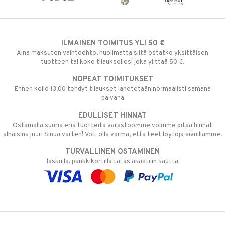
ILMAINEN TOIMITUS YLI 50 €
Aina maksuton vaihtoehto, huolimatta siitä ostatko yksittäisen
tuotteen tai koko tilauksellesi joka ylittää 50 €.
NOPEAT TOIMITUKSET
Ennen kello 13.00 tehdyt tilaukset lähetetään normaalisti samana
päivänä
EDULLISET HINNAT
Ostamalla suuria eriä tuotteita varastoomme voimme pitää hinnat
alhaisina juuri Sinua varten! Voit olla varma, että teet löytöjä sivuillamme.
TURVALLINEN OSTAMINEN
laskulla, pankkikortilla tai asiakastilin kautta