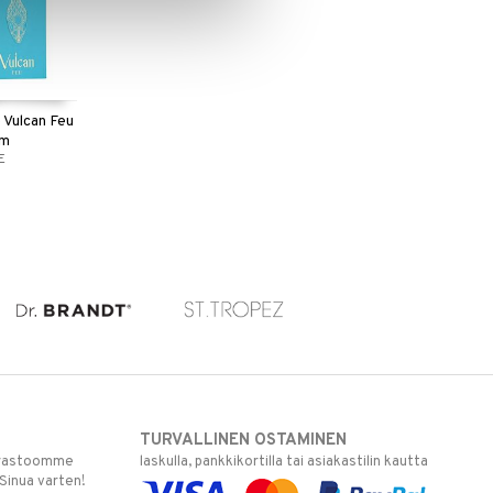
 Vulcan Feu
um
E
TURVALLINEN OSTAMINEN
varastoomme
laskulla, pankkikortilla tai asiakastilin kautta
 Sinua varten!