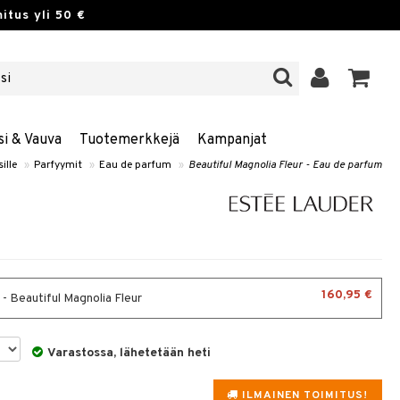
itus yli 50 €
si & Vauva
Tuotemerkkejä
Kampanjat
ille
»
Parfyymit
»
Eau de parfum
»
Beautiful Magnolia Fleur - Eau de parfum
160,95 €
 - Beautiful Magnolia Fleur
Varastossa, lähetetään heti
ILMAINEN TOIMITUS!