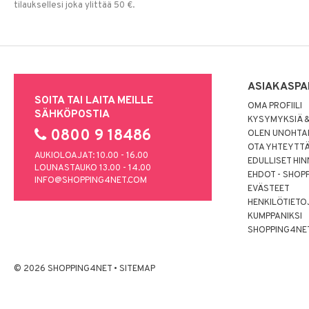
tilauksellesi joka ylittää 50 €.
ASIAKASPA
SOITA TAI LAITA MEILLE
OMA PROFIILI
SÄHKÖPOSTIA
KYSYMYKSIÄ &
0800 9 18486
OLEN UNOHTAN
OTA YHTEYTT
AUKIOLOAJAT: 10.00 - 16.00
EDULLISET HI
LOUNASTAUKO 13.00 - 14.00
EHDOT - SHOP
INFO@SHOPPING4NET.COM
EVÄSTEET
HENKILÖTIETO
KUMPPANIKSI
SHOPPING4NE
© 2026 SHOPPING4NET
•
SITEMAP