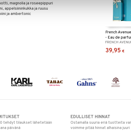
otti, magnolia ja roseepippuri
ni, appelsiininkukka ja ruusu
iini ja ambertonic
French Avenue
- Eau de parf
FRENCH AVENU
39,95
€
MITUKSET
EDULLISET HINNAT
00 tehdyt tilaukset lähetetään
Ostamalla suuria eriä tuotteita 
mana päivänä
voimme pitää hinnat alhaisina juuri