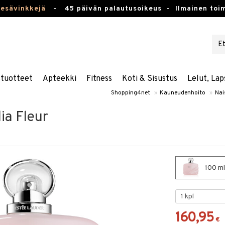
kesävinkkejä
-
45 päivän palautusoikeus -
Ilmainen toim
stuotteet
Apteekki
Fitness
Koti & Sisustus
Lelut, Lap
Shopping4net
»
Kauneudenhoito
»
Nais
ia Fleur
100 ml
160,95
€