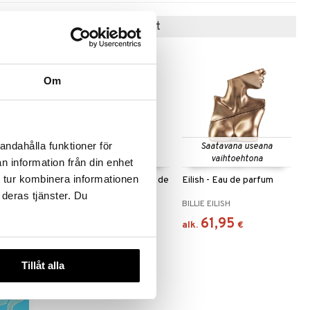
Suositut tuotteet
Om
andahålla funktioner för
Saatavana useana
vaihtoehtona
n information från din enhet
 tur kombinera informationen
 After
Crème of Clouds - Eau de
Eilish - Eau de parfum
t de
parfum
 deras tjänster. Du
E
FRAGRANCE WORLD
BILLIE EILISH
27,95
61,95
€
alk.
€
Tillåt alla