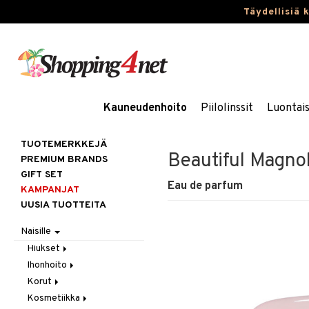
Täydellisiä 
Kauneudenhoito
Piilolinssit
Luontai
TUOTEMERKKEJÄ
Beautiful Magnol
PREMIUM BRANDS
GIFT SET
Eau de parfum
KAMPANJAT
UUSIA TUOTTEITA
Naisille
Hiukset
Ihonhoito
Gift Set
Korut
Harjat / Kammat
Aurinkotuotteet
Kosmetiikka
Hiuskuurit
Erikoistuotteet
Kaulakorut