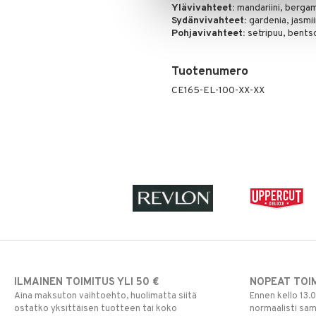
Ylävivahteet:
mandariini, bergam
Sydänvivahteet:
gardenia, jasmii
Pohjavivahteet:
setripuu, bentso
Tuotenumero
CE165-EL-100-XX-XX
ILMAINEN TOIMITUS YLI 50 €
NOPEAT TOI
Aina maksuton vaihtoehto, huolimatta siitä
Ennen kello 13.
ostatko yksittäisen tuotteen tai koko
normaalisti sa