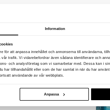
a löydöt kotiin!
isuuteen tehdä löytöjä suuresta ALEstamme. Juuri
mme suuren valikoiman jännittäviä tuotteita
a hinnoilla!
Information
massa 31.8.2026 asti mutta ole nopea -
otteesi voivat päästä loppumaan!
cookies
i ale-löydöt »
e för att anpassa innehållet och annonserna till användarna, tillh
vår trafik. Vi vidarebefordrar även sådana identifierare och anna
nnons- och analysföretag som vi samarbetar med. Dessa kan i sin
French Avenue
 Lauderilta
Effect - Extrai
har tillhandahållit eller som de har samlat in när du har använt
FRENCH AVENU
parfum
 & Anne Flipo
ortsatt användande av vår webbplats.
31,95
€
 joka syleilee ja vahvistaa sisälläsi olevaa valoa. Se
mää ja energiaa. Optimismin tunteella tuoksu kehittyy
Anpassa
ringon suutelema gardenia ja pehmeä setripuu ovat
a kevyt kukkaistuoksu.