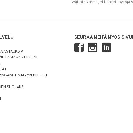
Voit olla varma, että teet löytöjä 
LVELU
SEURAA MEITÄ MYÖS SIVU
 VASTAUKSIA
UT ASIAKASTIETONI
Ä
NNAT
PING4NETIN MYYNTIEHDOT
JEN SUOJAUS
T