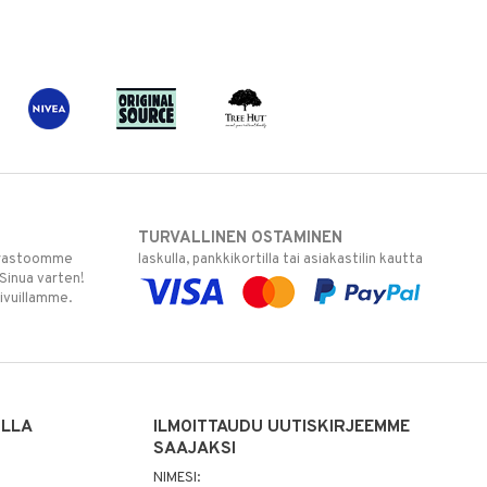
TURVALLINEN OSTAMINEN
varastoomme
laskulla, pankkikortilla tai asiakastilin kautta
 Sinua varten!
sivuillamme.
ILLA
ILMOITTAUDU UUTISKIRJEEMME
SAAJAKSI
NIMESI: