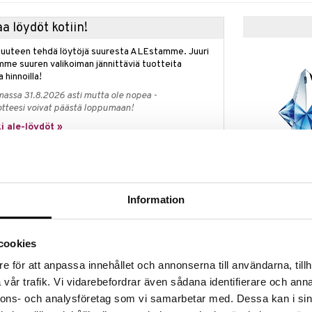
a löydöt kotiin!
isuuteen tehdä löytöjä suuresta ALEstamme. Juuri
mme suuren valikoiman jännittäviä tuotteita
a hinnoilla!
massa 31.8.2026 asti mutta ole nopea -
otteesi voivat päästä loppumaan!
i ale-löydöt »
Saatavana
vaihtoe
Angel - Eau d
ÄYTTÖ
(Edp) Spray
Information
MUGLER
ques Huclier
70,95
d – Hedelmäinen
alk.
cookies
ANTASM EAU DE PARFUM SENSUELLELLA
yymin maailman lanseeraamalla ensimmäisen koskaan
e för att anpassa innehållet och annonserna till användarna, tillh
 joka esiteltiin ikonisessa sinisessä tähtipullossa.
vår trafik. Vi vidarebefordrar även sådana identifierare och anna
n uudella rohkealla lisäyksellä Angel-galaksiin:
suelle. Tämä voimakas, viettelevä tuoksu muuttaa
nnons- och analysföretag som vi samarbetar med. Dessa kan i sin
iaksi. Uusi tähti Angel-galaksissa on syntynyt -