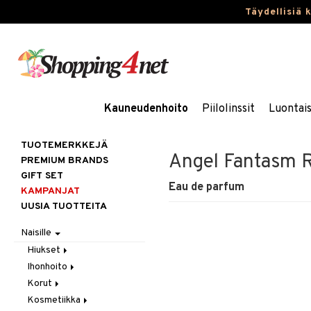
Täydellisiä 
Kauneudenhoito
Piilolinssit
Luontai
TUOTEMERKKEJÄ
Angel Fantasm Re
PREMIUM BRANDS
GIFT SET
Eau de parfum
KAMPANJAT
UUSIA TUOTTEITA
Naisille
Hiukset
Ihonhoito
Gift Set
Korut
Harjat / Kammat
Aurinkotuotteet
Kosmetiikka
Hiuskuurit
Erikoistuotteet
Kaulakorut