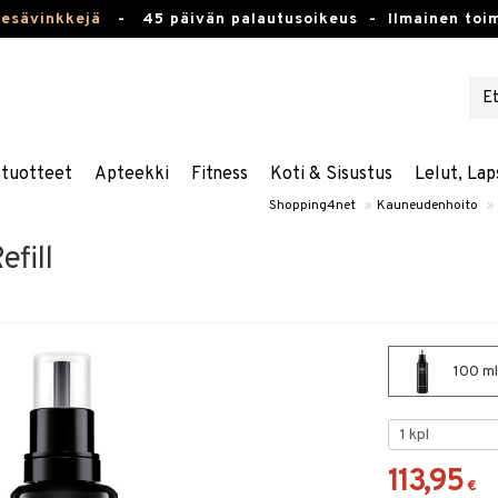
kesävinkkejä
-
45 päivän palautusoikeus -
Ilmainen toim
stuotteet
Apteekki
Fitness
Koti & Sisustus
Lelut, Lap
Shopping4net
»
Kauneudenhoito
»
fill
100 ml
113,95
€