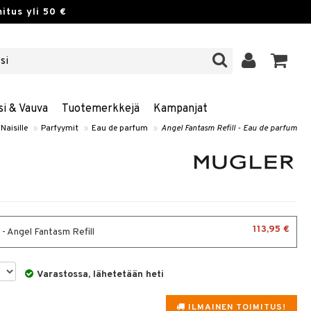
itus yli 50 €
si & Vauva
Tuotemerkkejä
Kampanjat
Naisille
»
Parfyymit
»
Eau de parfum
»
Angel Fantasm Refill - Eau de parfum
113,95 €
 - Angel Fantasm Refill
Varastossa, lähetetään heti
ILMAINEN TOIMITUS!