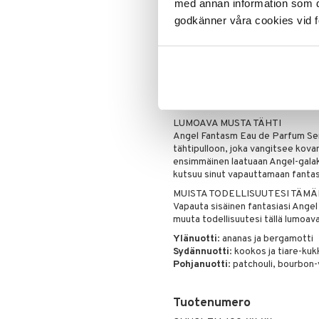
med annan information som du 
musta tähti nimeltä Angel Fantas
godkänner våra cookies vid f
MUGLER ANGEL FANTASM - L
Angel Fantasm Eau de Parfum Sensu
nautintoa. Tämä voimakkaan naisel
gourmand hedelmäinen sekoitus, 
herkullisen kermaista kookosnuott
aistillinen, rehevä puoli on laaje
tarjoten entistä intensiivisemm
LUMOAVA MUSTA TÄHTI
Angel Fantasm Eau de Parfum Sen
tähtipulloon, joka vangitsee kova
ensimmäinen laatuaan Angel-galaksi
kutsuu sinut vapauttamaan fantasm
MUISTA TODELLISUUTESI TÄM
Vapauta sisäinen fantasiasi Angel
muuta todellisuutesi tällä lumoav
Ylänuotti
: ananas ja bergamotti
Sydännuotti
: kookos ja tiare-kuk
Pohjanuotti
: patchouli, bourbon-
Tuotenumero