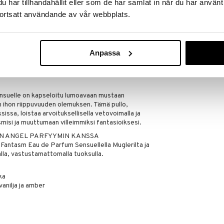
har tillhandahållit eller som de har samlat in när du har använt
m.
ortsatt användande av vår webbplats.
UMOAVA GOURMAND HEDELMÄINEN TUOKSU
elle on subliimi yhdistelmä aistillisuutta ja
linen naisten parfyymi on herkullinen ambery
täynnä houkuttelevan mehukasta hedelmäisyyttä,
Anpassa
ia ja iholle kevyttä patchoulia. Alkuperäisen Angelin
nnettu ja vahvistettu tässä uudessa luomuksessa,
än ja lumoavamman kokemuksen.
suelle on kapseloitu lumoavaan mustaan
n ihon riippuvuuden olemuksen. Tämä pullo,
ssa, loistaa arvoituksellisella vetovoimalla ja
isi ja muuttumaan villeimmiksi fantasioiksesi.
ÄN ANGEL PARFYYMIN KANSSA
 Fantasm Eau de Parfum Sensuellella Muglerilta ja
alla, vastustamattomalla tuoksulla.
ka
vanilja ja amber