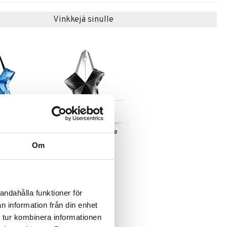
Vinkkejä sinulle
 useana
Saatavana useana
htona
vaihtoehtona
e parfum
Angel Fantasm - Eau de
parfum
Om
MUGLER
69,95
€
alk.
€
andahålla funktioner för
n information från din enhet
 tur kombinera informationen