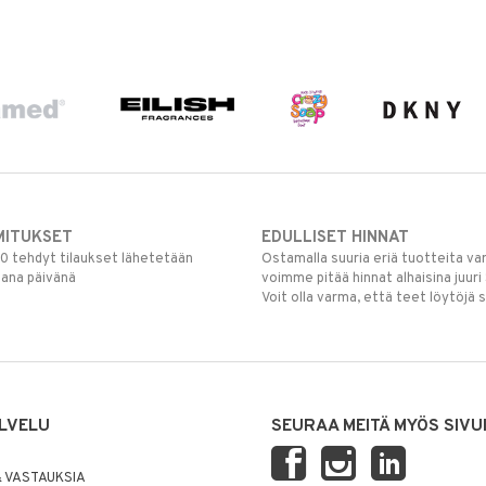
MITUKSET
EDULLISET HINNAT
00 tehdyt tilaukset lähetetään
Ostamalla suuria eriä tuotteita 
mana päivänä
voimme pitää hinnat alhaisina juuri
Voit olla varma, että teet löytöjä 
LVELU
SEURAA MEITÄ MYÖS SIVU
 VASTAUKSIA