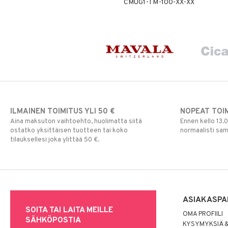
CMUG1-TM-100-XX-XX
ILMAINEN TOIMITUS YLI 50 €
NOPEAT TOI
Aina maksuton vaihtoehto, huolimatta siitä
Ennen kello 13.
ostatko yksittäisen tuotteen tai koko
normaalisti sa
tilauksellesi joka ylittää 50 €.
ASIAKASPA
SOITA TAI LAITA MEILLE
OMA PROFIILI
SÄHKÖPOSTIA
KYSYMYKSIÄ &