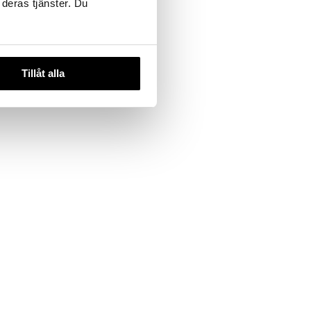
 deras tjänster. Du
Tillåt alla