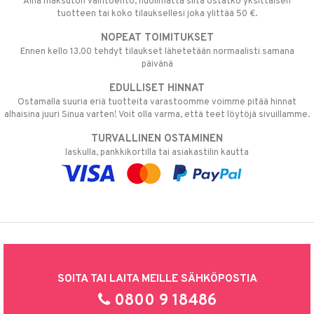
Aina maksuton vaihtoehto, huolimatta siitä ostatko yksittäisen
tuotteen tai koko tilauksellesi joka ylittää 50 €.
NOPEAT TOIMITUKSET
Ennen kello 13.00 tehdyt tilaukset lähetetään normaalisti samana
päivänä
EDULLISET HINNAT
Ostamalla suuria eriä tuotteita varastoomme voimme pitää hinnat
alhaisina juuri Sinua varten! Voit olla varma, että teet löytöjä sivuillamme.
TURVALLINEN OSTAMINEN
laskulla, pankkikortilla tai asiakastilin kautta
SOITA TAI LAITA MEILLE SÄHKÖPOSTIA
0800 9 18486