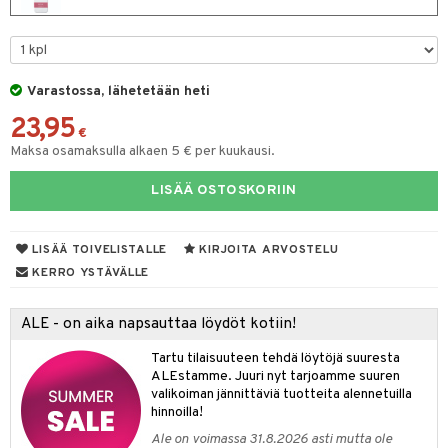
eruskettavat tuotteet
toilu
eruskettavat tuotteet
er shave lotion
inkotuotteet
kojen hoito
kölaitteet
vovoiteet
 de cologne
dorantit
linssit
vojen poisto
mpoot
metiikkalaukkuja
 de toilette
koistuotteet
UE
Varastossa, lähetetään heti
ien hoito
vikkeita
rinta
japakkaukset
eruskettavat tuotteet
e
23,95
spalvelu
€
rinta
japakkaus
vojen poisto
Maksa osamaksulla alkaen 5 € per kuukausi.
 10
 System
ksiä & vastauksia
pytuotteita
amiot
ien hoito
he 1: Puhdistus
ito
LISÄÄ OSTOSKORIIN
tuotetta
hkugeelit & saippuat
ranajotuotteet
hkugeelit & saippuat
he 2: Kirkastus
ien- ja Vartalonhoito
 verkkokaupasta
taloöljyt
ta & Viikset
LISÄÄ TOIVELISTALLE
KIRJOITA ARVOSTELU
talovoiteet
he 3: Kosteutus
teudenhoito
likiilto
t
KERRO YSTÄVÄLLE
talovoiteet
distaminen
rinta ja naamiot
lipuna
matics Elixir
o
rumit
ALE - on aika napsauttaa löydöt kotiin!
distus
ltenrajausväri
yx
inkosuoja
mänympärysvoiteet
Tartu tilaisuuteen tehdä löytöjä suuresta
rumit
makarvat
nique Happy
aihetta Miehille
ALEstamme. Juuri nyt tarjoamme suuren
mien/Huulten Hoito
valikoiman jännittäviä tuotteita alennetuilla
miväri
nique Happy For Men
nhoito
hinnoilla!
kkisiveltmit
kastus
Ale on voimassa 31.8.2026 asti mutta ole