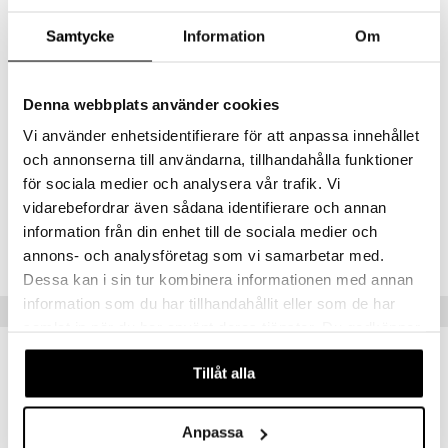
ROSA TURCHIA
Samtycke
Information
Om
Burdur- ja Egyrdir-järvien välissä, Isparta-alueella Turkissa, on peltoja,
jotka ovat täynnä ruusuja. Ne korjataan toukokuusta kesäkuuhun, ja
Denna webbplats använder cookies
kukat poimitaan käsin aamuisin ja käsitellään edistyksellisellä
uuttamisprosessilla.
Vi använder enhetsidentifierare för att anpassa innehållet
Tämä Rose Damascena Absolute huokuu eleganssia ja lämpöä hunajan
och annonserna till användarna, tillhandahålla funktioner
vivahteella.
för sociala medier och analysera vår trafik. Vi
vidarebefordrar även sådana identifierare och annan
Tuotenumero
information från din enhet till de sociala medier och
CADPR-TK-30-XX-XX
annons- och analysföretag som vi samarbetar med.
Dessa kan i sin tur kombinera informationen med annan
information som du har tillhandahållit eller som de har
Suositut tuotteet
samlat in när du har använt deras tjänster. Du godkänner
våra cookies vid fortsatt användande av vår webbplats.
Tillåt alla
Anpassa