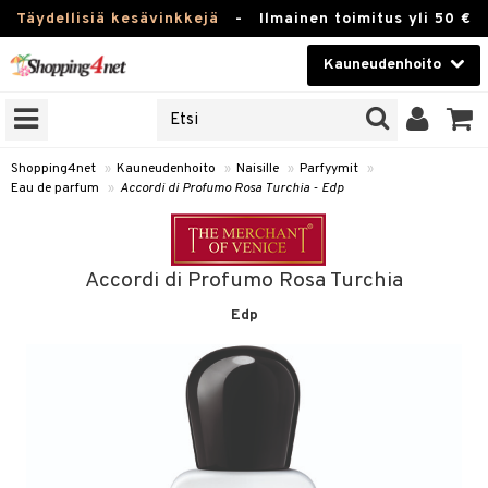
Täydellisiä kesävinkkejä
-
Ilmainen toimitus yli 50 €
Kauneudenhoito
ERKKEJÄ
Kauneudenhoito
M BRANDS
T
Piilolinssit
Shopping4net
»
Kauneudenhoito
»
Naisille
»
Parfyymit
»
Eau de parfum
»
Accordi di Profumo Rosa Turchia - Edp
JAT
Luontaistuotteet
UOTTEITA
Apteekki
Accordi di Profumo Rosa Turchia
Fitness
Edp
t
Koti & Sisustus
t Set
ito
Lelut, Lapsi & Vauva
jat / Kammat
inkotuotteet
Tuotemerkkejä
skuurit
koistuotteet
lakorut
iikka
Kampanjat
stenlähtö
eruskettavat tuotteet
vakorut
t Set
mit