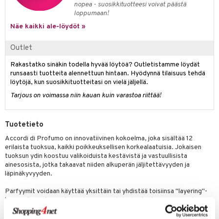
nopea - suosikkituotteesi voivat päästä
kkivoide
teutus & Soujaus
loppumaan!
tevoide
ranajo & Ihonpuhdistus
Näe kaikki ale-löydöt »
justusvoide
Outlet
kipuna
Rakastatko sinäkin todella hyvää löytöä? Outletistamme löydät
runsaasti tuotteita alennettuun hintaan. Hyödynnä tilaisuus tehdä
teri
löytöjä, kun suosikkituotteitasi on vielä jäljellä.
siväri
Tarjous on voimassa niin kauan kuin varastoa riittää!
mänrajauskynät
Tuotetieto
Accordi di Profumo on innovatiivinen kokoelma, joka sisältää 12
erilaista tuoksua, kaikki poikkeuksellisen korkealaatuisia. Jokaisen
tuoksun ydin koostuu valikoiduista kestävistä ja vastuullisista
ainesosista, jotka takaavat niiden alkuperän jäljitettävyyden ja
läpinäkyvyyden.
Parfyymit voidaan käyttää yksittäin tai yhdistää toisiinsa "layering"-
konseptin mukaisesti, luoden näin räätälöidyn tuoksun. "Accordi" on
italialainen sana, joka tarkoittaa sointuja, ja sitä käyttävät parfymöörit
viitatessaan "harmoniseen tuoksunuottien yhdistelmään".