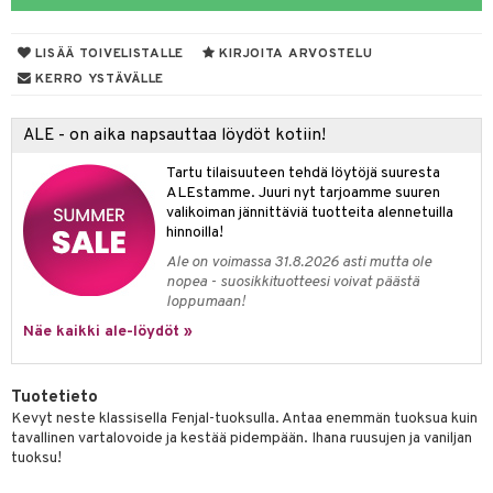
eruskettavat tuotteet
toilu
eruskettavat tuotteet
er shave lotion
inkotuotteet
kojen hoito
kölaitteet
vovoiteet
 de cologne
dorantit
linssit
LISÄÄ TOIVELISTALLE
KIRJOITA ARVOSTELU
KERRO YSTÄVÄLLE
vojen poisto
mpoot
metiikkalaukkuja
 de toilette
koistuotteet
UE
ien hoito
vikkeita
rinta
japakkaukset
eruskettavat tuotteet
e
ALE - on aika napsauttaa löydöt kotiin!
spalvelu
rinta
japakkaus
vojen poisto
 10
 System
Tartu tilaisuuteen tehdä löytöjä suuresta
ksiä & vastauksia
ALEstamme. Juuri nyt tarjoamme suuren
pytuotteita
amiot
ien hoito
he 1: Puhdistus
ito
valikoiman jännittäviä tuotteita alennetuilla
tuotetta
hinnoilla!
hkugeelit & saippuat
ranajotuotteet
hkugeelit & saippuat
he 2: Kirkastus
ien- ja Vartalonhoito
Ale on voimassa 31.8.2026 asti mutta ole
 verkkokaupasta
taloöljyt
ta & Viikset
talovoiteet
he 3: Kosteutus
nopea - suosikkituotteesi voivat päästä
teudenhoito
likiilto
t
loppumaan!
talovoiteet
distaminen
rinta ja naamiot
lipuna
matics Elixir
o
Näe kaikki ale-löydöt »
rumit
distus
ltenrajausväri
yx
inkosuoja
mänympärysvoiteet
rumit
Tuotetieto
makarvat
nique Happy
aihetta Miehille
Kevyt neste klassisella Fenjal-tuoksulla. Antaa enemmän tuoksua kuin
mien/Huulten Hoito
miväri
nique Happy For Men
nhoito
tavallinen vartalovoide ja kestää pidempään. Ihana ruusujen ja vaniljan
tuoksu!
kkisiveltmit
kastus