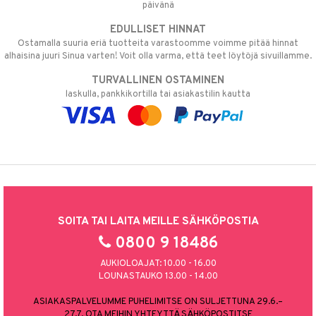
päivänä
EDULLISET HINNAT
Ostamalla suuria eriä tuotteita varastoomme voimme pitää hinnat
alhaisina juuri Sinua varten! Voit olla varma, että teet löytöjä sivuillamme.
TURVALLINEN OSTAMINEN
laskulla, pankkikortilla tai asiakastilin kautta
SOITA TAI LAITA MEILLE SÄHKÖPOSTIA
0800 9 18486
AUKIOLOAJAT: 10.00 - 16.00
LOUNASTAUKO 13.00 - 14.00
ASIAKASPALVELUMME PUHELIMITSE ON SULJETTUNA 29.6.–
27.7. OTA MEIHIN YHTEYTTÄ SÄHKÖPOSTITSE