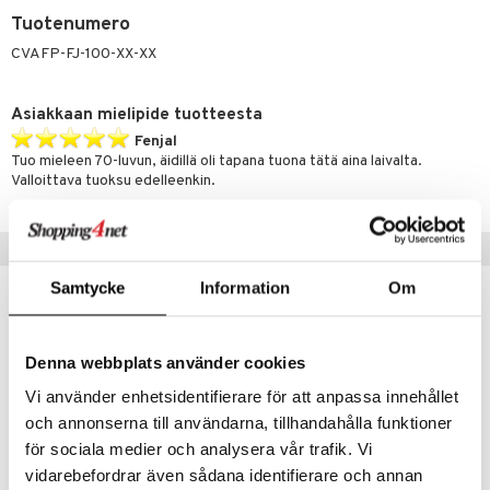
kkivoide
teutus & Soujaus
Tuotenumero
tevoide
CVAFP-FJ-100-XX-XX
ranajo & Ihonpuhdistus
justusvoide
Asiakkaan mielipide tuotteesta
kipuna
Fenjal
Tuo mieleen 70-luvun, äidillä oli tapana tuona tätä aina laivalta.
teri
Valloittava tuoksu edelleenkin.
siväri
Jansku
mänrajauskynät
Vinkkejä sinulle
Samtycke
Information
Om
Denna webbplats använder cookies
Vi använder enhetsidentifierare för att anpassa innehållet
och annonserna till användarna, tillhandahålla funktioner
för sociala medier och analysera vår trafik. Vi
vidarebefordrar även sådana identifierare och annan