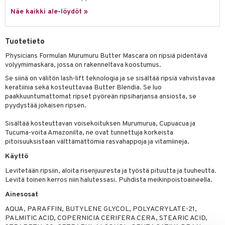
likiilto
t
talovoiteet
Näe kaikki ale-löydöt »
distaminen
rinta ja naamiot
lipuna
matics Elixir
o
rumit
distus
ltenrajausväri
yx
inkosuoja
Tuotetieto
mänympärysvoiteet
rumit
makarvat
nique Happy
aihetta Miehille
Physicians Formulan Murumuru Butter Mascara on ripsiä pidentävä
volyymimaskara, jossa on rakenneltava koostumus.
mien/Huulten Hoito
miväri
nique Happy For Men
nhoito
Se siinä on välitön lash-lift teknologia ja se sisältää ripsiä vahvistavaa
kkisiveltmit
kastus
keratiinia sekä kosteuttavaa Butter Blendia. Se luo
paakkuuntumattomat ripset pyöreän ripsiharjansa ansiosta, se
kkivoide
teutus & Soujaus
pyydystää jokaisen ripsen.
tevoide
ranajo & Ihonpuhdistus
Sisältää kosteuttavan voisekoituksen Murumurua, Cupuacua ja
Tucuma-voita Amazonilta, ne ovat tunnettuja korkeista
justusvoide
pitoisuuksistaan välttämättömia rasvahappoja ja vitamiineja.
kipuna
Käyttö
Levitetään ripsiin, aloita risenjuuresta ja työstä pituutta ja tuuheutta.
teri
Levitä toinen kerros niin halutessasi. Puhdista meikinpoistoaineella.
siväri
Ainesosat
mänrajauskynät
AQUA, PARAFFIN, BUTYLENE GLYCOL, POLYACRYLATE-21,
PALMITIC ACID, COPERNICIA CERIFERA CERA, STEARIC ACID,