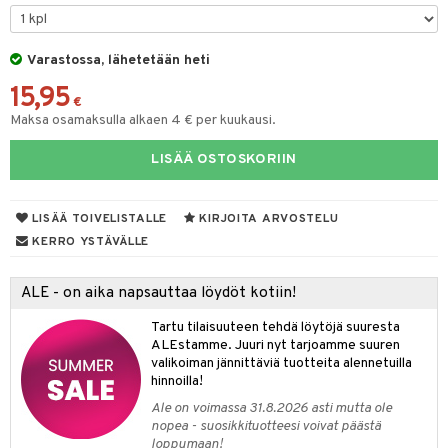
 de parfum
i & Lapset
 de toilette
inkotuotteet
Varastossa, lähetetään heti
t
15,95
japakkaukset
dorantit
stenlähtö
sasto
ito
iikkalaukkuja
€
Maksa osamaksulla alkaen 4 € per kuukausi.
ksukynttilät &
koistuotteet
sväri
inkotuotteet
sit
mit
otteita
onetuoksut
LISÄÄ OSTOSKORIIN
t Set
toaineet
koistuotteet
er shave balm
ko
onhoito
talosuihke
eruskettavat tuotteet
toilu
eruskettavat tuotteet
er shave lotion
inkotuotteet
LISÄÄ TOIVELISTALLE
KIRJOITA ARVOSTELU
kojen hoito
kölaitteet
vovoiteet
 de cologne
dorantit
linssit
KERRO YSTÄVÄLLE
vojen poisto
mpoot
metiikkalaukkuja
 de toilette
koistuotteet
UE
ALE - on aika napsauttaa löydöt kotiin!
ien hoito
vikkeita
rinta
japakkaukset
eruskettavat tuotteet
e
spalvelu
Tartu tilaisuuteen tehdä löytöjä suuresta
rinta
japakkaus
vojen poisto
 10
 System
ALEstamme. Juuri nyt tarjoamme suuren
ksiä & vastauksia
valikoiman jännittäviä tuotteita alennetuilla
pytuotteita
amiot
ien hoito
he 1: Puhdistus
ito
hinnoilla!
tuotetta
hkugeelit & saippuat
ranajotuotteet
hkugeelit & saippuat
Ale on voimassa 31.8.2026 asti mutta ole
he 2: Kirkastus
ien- ja Vartalonhoito
nopea - suosikkituotteesi voivat päästä
 verkkokaupasta
taloöljyt
ta & Viikset
talovoiteet
loppumaan!
he 3: Kosteutus
teudenhoito