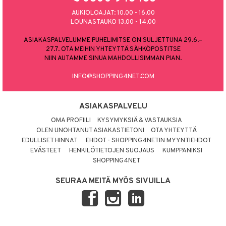
AUKIOLOAJAT: 10.00 - 16.00
LOUNASTAUKO 13.00 - 14.00
ASIAKASPALVELUMME PUHELIMITSE ON SULJETTUNA 29.6.–
27.7. OTA MEIHIN YHTEYTTÄ SÄHKÖPOSTITSE
NIIN AUTAMME SINUA MAHDOLLISIMMAN PIAN.
INFO@SHOPPING4NET.COM
ASIAKASPALVELU
OMA PROFIILI
KYSYMYKSIÄ & VASTAUKSIA
OLEN UNOHTANUT ASIAKASTIETONI
OTA YHTEYTTÄ
EDULLISET HINNAT
EHDOT - SHOPPING4NETIN MYYNTIEHDOT
EVÄSTEET
HENKILÖTIETOJEN SUOJAUS
KUMPPANIKSI
SHOPPING4NET
SEURAA MEITÄ MYÖS SIVUILLA