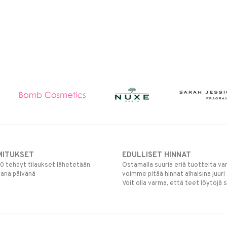
MITUKSET
EDULLISET HINNAT
00 tehdyt tilaukset lähetetään
Ostamalla suuria eriä tuotteita 
mana päivänä
voimme pitää hinnat alhaisina juuri
Voit olla varma, että teet löytöjä 