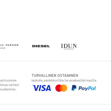
TURVALLINEN OSTAMINEN
varastoomme
laskulla, pankkikortilla tai asiakastilin kautta
 Sinua varten!
sivuillamme.