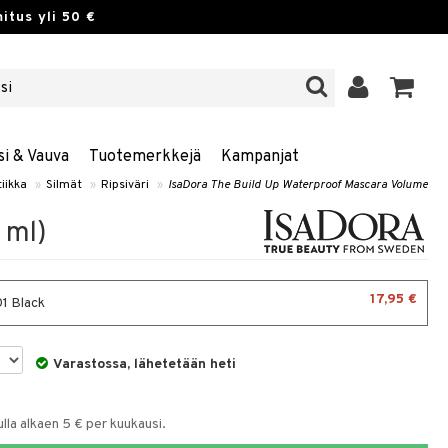
itus yli 50 €
si & Vauva
Tuotemerkkejä
Kampanjat
iikka
»
Silmät
»
Ripsiväri
»
IsaDora The Build Up Waterproof Mascara Volume
 ml)
17,95 €
1 Black
Varastossa, lähetetään heti
la alkaen 5 € per kuukausi.