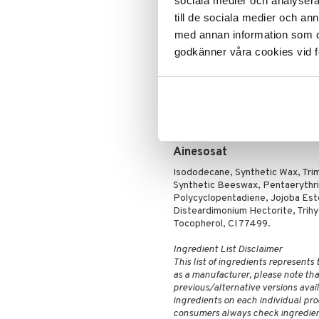
sociala medier och analysera 
Ripsiväri
volyymi voi vaihdella päivästä to
till de sociala medier och a
Silmänrajauskynät
suosikin meikkipussissasi. Jousta
med annan information som du 
kampautumaan läpi ripsiesi, kerta
Suunniteltu kevyelle, vedenkestäv
godkänner våra cookies vid f
vaikuttavalla volyymilla koko päi
kosteuttavan ja volyymia antavan 
rakennettavaa, kevyttä volyymia 
Klassisesti muotoiltu harja hel
SILMÄLÄÄKÄRIN TESTAAMA H
Ainesosat
Isododecane, Synthetic Wax, Trim
Synthetic Beeswax, Pentaerythr
Polycyclopentadiene, Jojoba Este
Disteardimonium Hectorite, Trihydr
Tocopherol, CI 77499.
Ingredient List Disclaimer
This list of ingredients represents
as a manufacturer, please note that
previous/alternative versions availa
ingredients on each individual pro
consumers always check ingredient