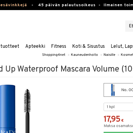
kesävinkkejä
-
45 päivän palautusoikeus -
Ilmainen toim
stuotteet
Apteekki
Fitness
Koti & Sisustus
Lelut, Lap
Shopping4net
»
Kauneudenhoito
»
Naisille
»
Kosmet
ld Up Waterproof Mascara Volume (10
No. 00
17,95
€
Maksa osamaksul