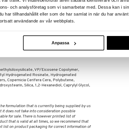
vår trafik. Vi vidarebefordrar även sådana identifierare och anna
iseen, mikä tekee Build Up -ripsiväristä ehdottoman
nnons- och analysföretag som vi samarbetar med. Dessa kan i sin
va koostumus auttaa suurta, pörröistä harjaa
Saatavana
har tillhandahållit eller som de har samlat in när du har använt
 toisensa jälkeen, kunnes saavutat halutun tuloksen.
vaihtoe
älle koostumukselle, joka pitää ripsesi nostettuina
ortsatt användande av vår webbplats.
Blinc Tubing 
vän. Sisältää Carnauba-vahaa, joka muodostaa
kalvon jokaisen ripseen ympärille. - Antaa
BLINC
- Vedenkestävä ja pitkäkestoinen koostumus -
28,95
ppoa levitystä varten CRUELTY FREE
€
Anpassa
AJUSTAMATON VEGAANIYSTÄVÄLLINEN
ethylsiloxysilicate, VP/Eicosene Copolymer,
ityl Hydrogenated Rosinate, Hydrogenated
rs, Copernicia Cerifera Cera, Polybutene,
oxystearin, Silica, 1,2-Hexanediol, Caprylyl Glycol,
 the formulation that is currently being supplied by us
 it does not take into consideration possible
ble for sale. There is however printed list of
duct that is valid at all times, so we recommend that
 list on product packaging for correct information of