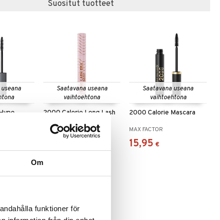
Suositut tuotteet
 useana
Saatavana useana
Saatavana useana
htona
vaihtoehtona
vaihtoehtona
 Hypo
2000 Calorie Long Lash
2000 Calorie Mascara
scara
Era Mascara
MAX FACTOR
MAX FACTOR
15,95
15,95
€
€
Om
andahålla funktioner för