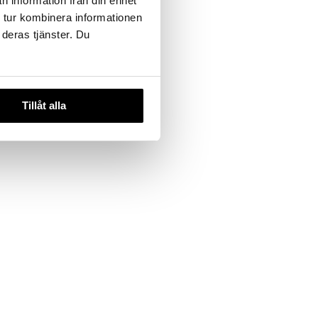
n information från din enhet
 tur kombinera informationen
 useana
 deras tjänster. Du
htona
Mascara
Tillåt alla