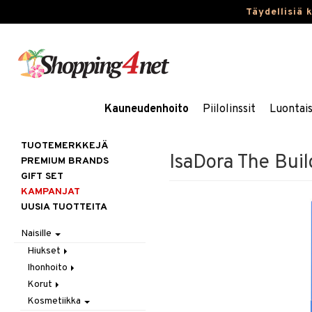
Täydellisiä 
Kauneudenhoito
Piilolinssit
Luontai
TUOTEMERKKEJÄ
IsaDora The Bui
PREMIUM BRANDS
GIFT SET
KAMPANJAT
UUSIA TUOTTEITA
Naisille
Hiukset
Ihonhoito
Gift Set
Korut
Harjat / Kammat
Aurinkotuotteet
Kosmetiikka
Hiuskuurit
Erikoistuotteet
Kaulakorut