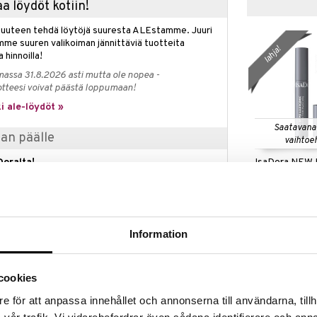
a löydöt kotiin!
isuuteen tehdä löytöjä suuresta ALEstamme. Juuri
mme suuren valikoiman jännittäviä tuotteita
lahja!
a hinnoilla!
massa 31.8.2026 asti mutta ole nopea -
otteesi voivat päästä loppumaan!
i ale-löydöt »
Saatavana
pan päälle
vaihtoe
IsaDora NEW
Doralta!
Allergenic Ma
naisia IsaDorailta vähintään 20 eurolla ja saat The
ISADORA
r Volume Mascara IsaDorailta kaupan päälle, arvo
17,95
a.
€
etaan automaattisesti kassalle.
Information
voimassa niin kauan kuin tuotteita riittää.
cookies
e för att anpassa innehållet och annonserna till användarna, tillh
 Mascara Volume on vedenkestävä, rakennettava
tolle, rakastetulla ikonisella harjalla. Ripsiesi haluttu