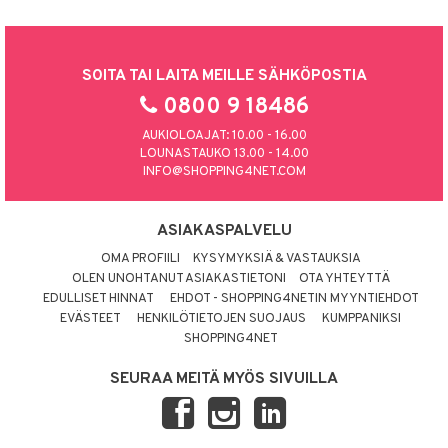
SOITA TAI LAITA MEILLE SÄHKÖPOSTIA
0800 9 18486
AUKIOLOAJAT: 10.00 - 16.00
LOUNASTAUKO 13.00 - 14.00
INFO@SHOPPING4NET.COM
ASIAKASPALVELU
OMA PROFIILI
KYSYMYKSIÄ & VASTAUKSIA
OLEN UNOHTANUT ASIAKASTIETONI
OTA YHTEYTTÄ
EDULLISET HINNAT
EHDOT - SHOPPING4NETIN MYYNTIEHDOT
EVÄSTEET
HENKILÖTIETOJEN SUOJAUS
KUMPPANIKSI
SHOPPING4NET
SEURAA MEITÄ MYÖS SIVUILLA