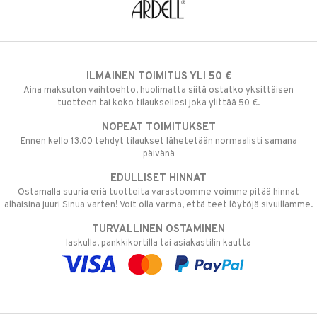
ILMAINEN TOIMITUS YLI 50 €
Aina maksuton vaihtoehto, huolimatta siitä ostatko yksittäisen
tuotteen tai koko tilauksellesi joka ylittää 50 €.
NOPEAT TOIMITUKSET
Ennen kello 13.00 tehdyt tilaukset lähetetään normaalisti samana
päivänä
EDULLISET HINNAT
Ostamalla suuria eriä tuotteita varastoomme voimme pitää hinnat
alhaisina juuri Sinua varten! Voit olla varma, että teet löytöjä sivuillamme.
TURVALLINEN OSTAMINEN
laskulla, pankkikortilla tai asiakastilin kautta