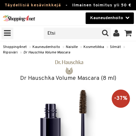
Täydellisiä kesävinkkejä
-
Ilmainen toimitus yli 50 €
Kauneudenhoito
ERKKEJÄ
Kauneudenhoito
M BRANDS
T
Piilolinssit
Shopping4net
»
Kauneudenhoito
»
Naisille
»
Kosmetiikka
»
Silmät
»
Ripsiväri
»
Dr Hauschka Volume Mascara
JAT
Luontaistuotteet
UOTTEITA
Apteekki
Dr Hauschka Volume Mascara (8 ml)
Fitness
t
Koti & Sisustus
-37%
t Set
ito
Lelut, Lapsi & Vauva
jat / Kammat
inkotuotteet
Tuotemerkkejä
skuurit
koistuotteet
lakorut
iikka
Kampanjat
stenlähtö
eruskettavat tuotteet
vakorut
t Set