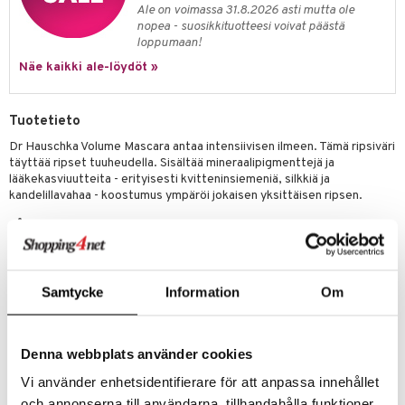
likiilto
t
Ale on voimassa 31.8.2026 asti mutta ole
talovoiteet
distaminen
nopea - suosikkituotteesi voivat päästä
rinta ja naamiot
lipuna
matics Elixir
o
loppumaan!
rumit
distus
ltenrajausväri
yx
inkosuoja
Näe kaikki ale-löydöt »
mänympärysvoiteet
rumit
makarvat
nique Happy
aihetta Miehille
Tuotetieto
mien/Huulten Hoito
miväri
nique Happy For Men
nhoito
Dr Hauschka Volume Mascara antaa intensiivisen ilmeen. Tämä ripsiväri
kkisiveltmit
kastus
täyttää ripset tuuheudella. Sisältää mineraalipigmenttejä ja
lääkekasviuutteita - erityisesti kvitteninsiemeniä, silkkiä ja
kkivoide
teutus & Soujaus
kandelillavahaa - koostumus ympäröi jokaisen yksittäisen ripsen.
tevoide
ranajo & Ihonpuhdistus
Luonnollinen, tehokas ja pitkäkestoinen
justusvoide
Tekee ripset täyteläisemmiksi ja antaa tuuhean ilmeen
kipuna
Samtycke
Information
Om
teri
Ompelee jokaisen yksittäisen ripsen
siväri
Käyttö
Denna webbplats använder cookies
mänrajauskynät
Levitä ripsiväriä ripsien juuresta ylöspäin.
Vi använder enhetsidentifierare för att anpassa innehållet
Ainesosat
och annonserna till användarna, tillhandahålla funktioner