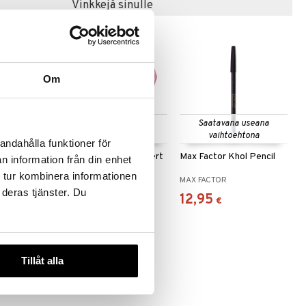
Vinkkejä sinulle
Om
 useana
Saatavana useana
Saatavana useana
htona
vaihtoehtona
vaihtoehtona
andahålla funktioner för
 Mascara
Max Factor Colour XPert
Max Factor Khol Pencil
n information från din enhet
Soft Touch Palette
 tur kombinera informationen
MAX FACTOR
MAX FACTOR
 deras tjänster. Du
20,95
12,95
€
€
Tillåt alla