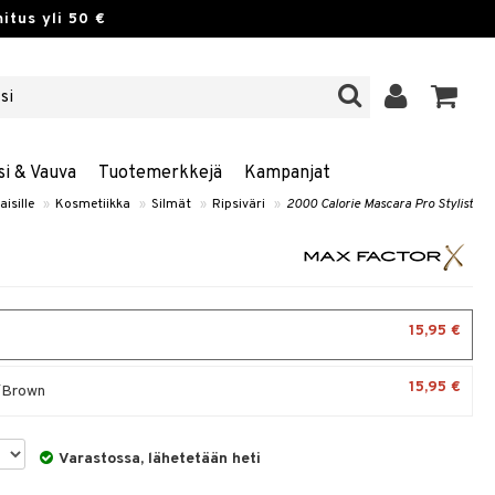
itus yli 50 €
si & Vauva
Tuotemerkkejä
Kampanjat
aisille
»
Kosmetiikka
»
Silmät
»
Ripsiväri
»
2000 Calorie Mascara Pro Stylist
15,95 €
15,95 €
/Brown
Varastossa, lähetetään heti