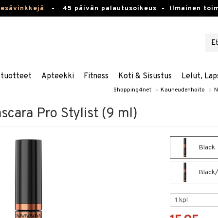
kesävinkkejä
-
45 päivän palautusoikeus -
Ilmainen toim
stuotteet
Apteekki
Fitness
Koti & Sisustus
Lelut, Lap
Shopping4net
»
Kauneudenhoito
»
N
cara Pro Stylist (9 ml)
Black
Black