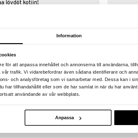
a löydöt kotiin!
isuuteen tehdä löytöjä suuresta ALEstamme. Juuri
mme suuren valikoiman jännittäviä tuotteita
a hinnoilla!
massa 31.8.2026 asti mutta ole nopea -
Information
otteesi voivat päästä loppumaan!
i ale-löydöt »
cookies
Saatavana
vaihtoe
e för att anpassa innehållet och annonserna till användarna, tillh
2000 Calorie
vår trafik. Vi vidarebefordrar även sådana identifierare och anna
nnons- och analysföretag som vi samarbetar med. Dessa kan i sin
 2000 Calorie Pro Stylist Mascaralla. Tämä
MAX FACTOR
toiluvahaa ja kohottaa ja pitää ripset mallissa jopa
har tillhandahållit eller som de har samlat in när du har använt
15,95
ja antaa jopa 25 asteen kohotusta.
€
ortsatt användande av vår webbplats.
timaista ja tahratonta kohotusta. Sisältää E-
avitsee ripsiäsi.
n käyttäjille.
Anpassa
n jokaisen meikkitaitelijan salaisuus, joka antaa
ripset, jotka kestävät koko päivän.