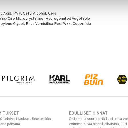
c Acid, PVP, Cetyl Alcohol, Cera
e Wax/Cire Microcrystalline, Hydrogenated Vegetable
opylene Glycol, Rhus Verniciflua Peel Wax, Copernicia
MITUKSET
EDULLISET HINNAT
00 tehdyt tilaukset lähetetään
Ostamalla suuria eriä tuotteita 
mana päivänä
voimme pitää hinnat alhaisina juuri