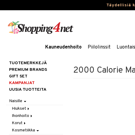
Täydellisiä 
Kauneudenhoito
Piilolinssit
Luontai
TUOTEMERKKEJÄ
2000 Calorie Mas
PREMIUM BRANDS
GIFT SET
KAMPANJAT
UUSIA TUOTTEITA
Naisille
Hiukset
Ihonhoito
Gift Set
Korut
Harjat / Kammat
Aurinkotuotteet
Kosmetiikka
Hiuskuurit
Erikoistuotteet
Kaulakorut