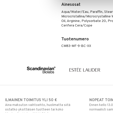
Ripsiväri
Ainesosat
Silmänrajauskynät
Aqua/Water/Eau, Paraffin, Steari
Microcristallina/Microcrystallin
Oil, Arginine, Polysorbate 20, Pr
Cerifera Cera/Cope
Tuotenumero
CM83-MF-9-BC-XX
ILMAINEN TOIMITUS YLI 50 €
NOPEAT TOI
Aina maksuton vaihtoehto, huolimatta siitä
Ennen kello 13.
ostatko yksittäisen tuotteen tai koko
normaalisti sa