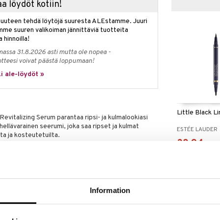
a löydöt kotiin!
isuuteen tehdä löytöjä suuresta ALEstamme. Juuri
mme suuren valikoiman jännittäviä tuotteita
a hinnoilla!
massa 31.8.2026 asti mutta ole nopea -
otteesi voivat päästä loppumaan!
i ale-löydöt »
Little Black Li
evitalizing Serum parantaa ripsi- ja kulmalookiasi
hellävarainen seerumi, joka saa ripset ja kulmat
ESTÉE LAUDER
a ja kosteutetuilta.
32,94
€
oa, riisiproteiinia, pantenolia ja hyaluronihappoa
t näyttämään täyteläisemmiltä ja paksummilta.
mmilta, täyteläisemiltä ja terveemmiltä. Uudet
si Turbo Lash Mascaraa.
Information
UOTE
tuntuivat hoidetuilta.*