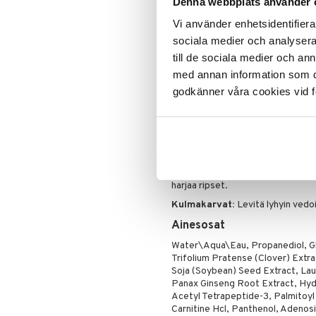
Denna webbplats använder 
Ripsiväri
- 70 % koki kulmat paksummiksi.*
Silmänrajauskynät
Vi använder enhetsidentifierar
Ripsenvahvistaja: vahvistaa ripsiä j
sociala medier och analysera 
Oftalmologisesti testattu
till de sociala medier och a
med annan information som du 
Dermatologisesti testattu
godkänner våra cookies vid f
Sopii herkille silmille ja piiloli
*Kuluttajatutkimus 111 naisen kesk
Käyttö
Levitä ennen nukkumaanmenoa, ku
Ripset:
Levitä ripsienvahvistajaa 
harjaa ripset.
Kulmakarvat:
Levitä lyhyin vedo
Ainesosat
Water\Aqua\Eau, Propanediol, Gl
Trifolium Pratense (Clover) Extr
Soja (Soybean) Seed Extract, La
Panax Ginseng Root Extract, Hyd
Acetyl Tetrapeptide-3, Palmitoyl 
Carnitine Hcl, Panthenol, Adenosi