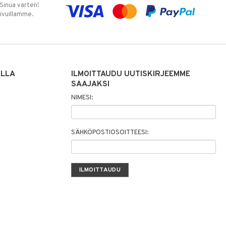
 Sinua varten!
sivuillamme.
ILLA
ILMOITTAUDU UUTISKIRJEEMME
SAAJAKSI
NIMESI:
SÄHKÖPOSTIOSOITTEESI: