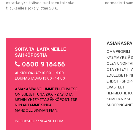
ostatko yksittäisen tuotteen tai koko
normaalisti sa
tilauksellesi joka ylittää 50 €.
ASIAKASPA
SOITA TAI LAITA MEILLE
OMA PROFIILI
SÄHKÖPOSTIA
KYSYMYKSIÄ &
0800 9 18486
OLEN UNOHTAN
OTA YHTEYTT
AUKIOLOAJAT: 10.00 - 16.00
EDULLISET HI
LOUNASTAUKO 13.00 - 14.00
EHDOT - SHOP
EVÄSTEET
ASIAKASPALVELUMME PUHELIMITSE
HENKILÖTIETO
ON SULJETTUNA 29.6.–27.7. OTA
KUMPPANIKSI
MEIHIN YHTEYTTÄ SÄHKÖPOSTITSE
NIIN AUTAMME SINUA
SHOPPING4NE
MAHDOLLISIMMAN PIAN.
INFO@SHOPPING4NET.COM