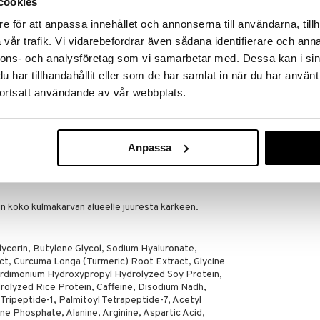
cookies
e för att anpassa innehållet och annonserna till användarna, tillh
a kulmia illalla.
vår trafik. Vi vidarebefordrar även sådana identifierare och anna
nnons- och analysföretag som vi samarbetar med. Dessa kan i sin
har tillhandahållit eller som de har samlat in när du har använt
ortsatt användande av vår webbplats.
nssien käyttäjille
uudessa 12 viikon käytön jälkeen.
Anpassa
n silmänympärysiho on puhdistettu.
ripsirajaa pitkin silmän sisäkulmasta ulkokulmaan ja
in koko kulmakarvan alueelle juuresta kärkeen.
ycerin, Butylene Glycol, Sodium Hyaluronate,
act, Curcuma Longa (Turmeric) Root Extract, Glycine
urdimonium Hydroxypropyl Hydrolyzed Soy Protein,
rolyzed Rice Protein, Caffeine, Disodium Nadh,
Tripeptide-1, Palmitoyl Tetrapeptide-7, Acetyl
ne Phosphate, Alanine, Arginine, Aspartic Acid,