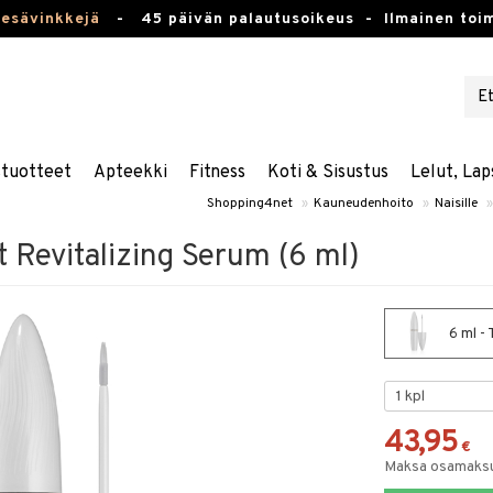
kesävinkkejä
-
45 päivän palautusoikeus -
Ilmainen toim
stuotteet
Apteekki
Fitness
Koti & Sisustus
Lelut, Lap
Shopping4net
»
Kauneudenhoito
»
Naisille
»
 Revitalizing Serum (6 ml)
6 ml -
43,95
€
Maksa osamaksul