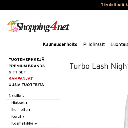
Täydellisiä 
Kauneudenhoito
Piilolinssit
Luontai
TUOTEMERKKEJÄ
Turbo Lash Night
PREMIUM BRANDS
GIFT SET
KAMPANJAT
UUSIA TUOTTEITA
Naisille
Hiukset
Ihonhoito
Gift Set
Korut
Harjat / Kammat
Aurinkotuotteet
Kosmetiikka
Hiuskuurit
Erikoistuotteet
Kaulakorut