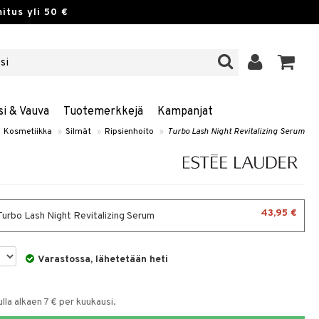
itus yli 50 €
si & Vauva
Tuotemerkkejä
Kampanjat
Kosmetiikka
»
Silmät
»
Ripsienhoito
»
Turbo Lash Night Revitalizing Serum
43,95 €
 Turbo Lash Night Revitalizing Serum
Varastossa, lähetetään heti
la alkaen 7 € per kuukausi.