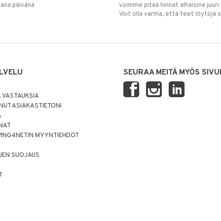
mana päivänä
voimme pitää hinnat alhaisina juuri
Voit olla varma, että teet löytöjä 
LVELU
SEURAA MEITÄ MYÖS SIVU
 VASTAUKSIA
UT ASIAKASTIETONI
Ä
NNAT
PING4NETIN MYYNTIEHDOT
JEN SUOJAUS
T