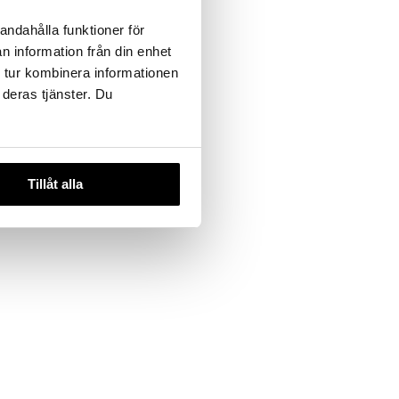
andahålla funktioner för
n information från din enhet
 tur kombinera informationen
 deras tjänster. Du
Tillåt alla