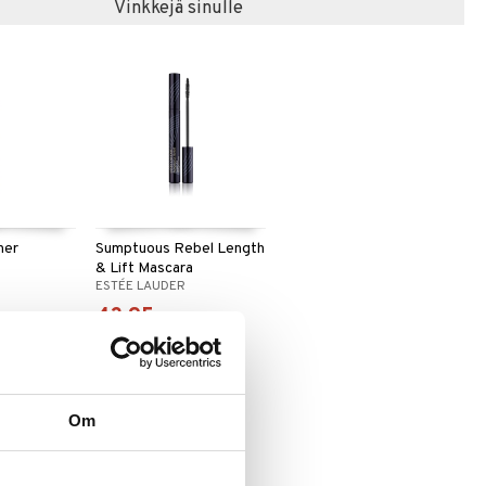
Vinkkejä sinulle
ner
Sumptuous Rebel Length
& Lift Mascara
ESTÉE LAUDER
43,95
€
Om