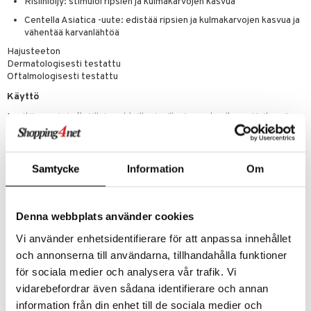
Risiiniöljy: stimuloi ripsien ja kulmakarvojen kasvua
Centella Asiatica -uute: edistää ripsien ja kulmakarvojen kasvua ja
vähentää karvanlähtöä
Hajusteeton
Dermatologisesti testattu
Oftalmologisesti testattu
Käyttö
Levitä aamuin ja/tai illoin puhtaille ripsille, juuresta alkaen. Voit myös
käyttää sitä ripsivärin alla ja kulmakarvoilla.
Ainesosat
Samtycke
Information
Om
AQUA (WATER). ALCOHOL DENAT. GLYCERIN. PVP. BUTYLENE
GLYCOL. 1,2 HEXANEDIOL. CARBOMER. SODIUM HYDROXIDE.
RICINUS COMMUNIS (CASTOR) SEED OIL. ACRYLATES/C10-30
ALKYL ACRYLATE CROSSPOLYMER. O-CYMEN-5-OL. CENTELLA
Denna webbplats använder cookies
ASIATICA EXTRACT. PANTHENOL. ARGININE. BIOTINOYL
TRIPEPTIDE-1.
Vi använder enhetsidentifierare för att anpassa innehållet
The list of ingredients used in the Embryolisse products are regularly
och annonserna till användarna, tillhandahålla funktioner
updated. Before using Embryolisse products, please read the list of
för sociala medier och analysera vår trafik. Vi
ingredients on the packaging to ensure the ingredients are suitable for
vidarebefordrar även sådana identifierare och annan
your personal use.
information från din enhet till de sociala medier och