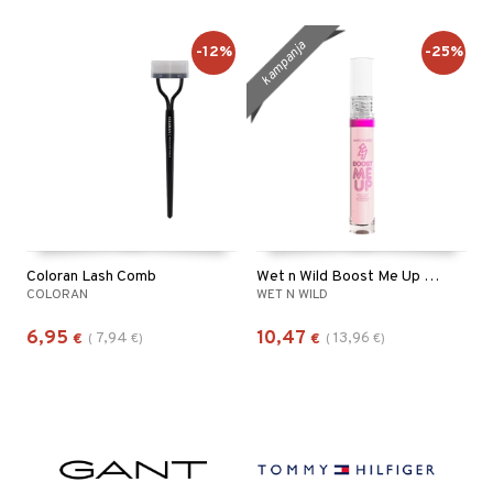
kampanja
-12%
-25%
Coloran Lash Comb
Wet n Wild Boost Me Up Brow & Lash Serum
COLORAN
WET N WILD
6,95
10,47
7,94
13,96
€
(
€
)
€
(
€
)