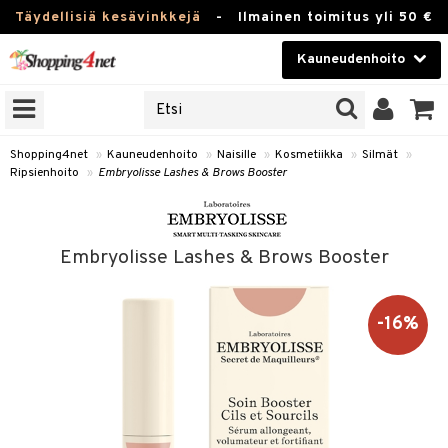
Täydellisiä kesävinkkejä
-
Ilmainen toimitus yli 50 €
Kauneudenhoito
ERKKEJÄ
Kauneudenhoito
M BRANDS
T
Piilolinssit
Shopping4net
»
Kauneudenhoito
»
Naisille
»
Kosmetiikka
»
Silmät
»
Ripsienhoito
»
Embryolisse Lashes & Brows Booster
JAT
Luontaistuotteet
UOTTEITA
Apteekki
Embryolisse Lashes & Brows Booster
Fitness
t
Koti & Sisustus
-16%
t Set
ito
Lelut, Lapsi & Vauva
jat / Kammat
inkotuotteet
Tuotemerkkejä
skuurit
koistuotteet
lakorut
iikka
Kampanjat
stenlähtö
eruskettavat tuotteet
vakorut
t Set