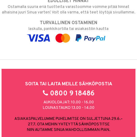
EDULLISET HINNAT
Ostamalla suuria eriä tuotteita varastoomme voimme pitää hinnat
alhaisina juuri Sinua varten! Voit olla varma, että teet löytöjä sivuillamme.
TURVALLINEN OSTAMINEN
laskulla, pankkikortilla tai asiakastilin kautta
SOITA TAI LAITA MEILLE SÄHKÖPOSTIA
0800 9 18486
AUKIOLOAJAT: 10.00 - 16.00
LOUNASTAUKO 13.00 - 14.00
ASIAKASPALVELUMME PUHELIMITSE ON SULJETTUNA 29.6.–
27.7. OTA MEIHIN YHTEYTTÄ SÄHKÖPOSTITSE
NIIN AUTAMME SINUA MAHDOLLISIMMAN PIAN.