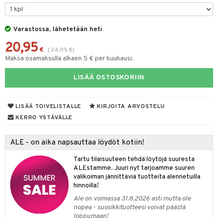
 de parfum
i & Lapset
 de toilette
inkotuotteet
Varastossa, lähetetään heti
t
20,95
japakkaukset
dorantit
stenlähtö
sasto
ito
iikkalaukkuja
€
(
24,95
€
)
Maksa osamaksulla alkaen 5 € per kuukausi.
ksukynttilät &
koistuotteet
sväri
inkotuotteet
sit
mit
otteita
onetuoksut
LISÄÄ OSTOSKORIIN
t Set
toaineet
koistuotteet
er shave balm
ko
onhoito
talosuihke
eruskettavat tuotteet
toilu
eruskettavat tuotteet
er shave lotion
inkotuotteet
LISÄÄ TOIVELISTALLE
KIRJOITA ARVOSTELU
kojen hoito
kölaitteet
vovoiteet
 de cologne
dorantit
linssit
KERRO YSTÄVÄLLE
vojen poisto
mpoot
metiikkalaukkuja
 de toilette
koistuotteet
UE
ALE - on aika napsauttaa löydöt kotiin!
ien hoito
vikkeita
rinta
japakkaukset
eruskettavat tuotteet
e
spalvelu
Tartu tilaisuuteen tehdä löytöjä suuresta
rinta
japakkaus
vojen poisto
 10
 System
ALEstamme. Juuri nyt tarjoamme suuren
ksiä & vastauksia
valikoiman jännittäviä tuotteita alennetuilla
pytuotteita
amiot
ien hoito
he 1: Puhdistus
ito
hinnoilla!
tuotetta
hkugeelit & saippuat
ranajotuotteet
hkugeelit & saippuat
Ale on voimassa 31.8.2026 asti mutta ole
he 2: Kirkastus
ien- ja Vartalonhoito
nopea - suosikkituotteesi voivat päästä
 verkkokaupasta
taloöljyt
ta & Viikset
talovoiteet
loppumaan!
he 3: Kosteutus
teudenhoito