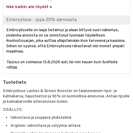
likiilto
t
talovoiteet
Näe kaikki ale-löydöt »
distaminen
rinta ja naamiot
lipuna
matics Elixir
o
rumit
Embryolisse - jopa 20% alennusta
distus
ltenrajausväri
yx
inkosuoja
mänympärysvoiteet
rumit
makarvat
Embroylissella on laaja tietämys ja alaan liittyvä suuri näkemys,
nique Happy
aihetta Miehille
joidenka ansiosta on se onnistunut luomaan täydellisen
mien/Huulten Hoito
miväri
nique Happy For Men
ihonhoitosarjan, joka auttaa ylläpitämään ihon terveenä ja kauniina.
nhoito
Siihen on syynsä, että Embroylissea rakastavat niin monet ympäri
kkisiveltmit
kastus
maailmaa.
kkivoide
teutus & Soujaus
Tarjous on voimassa 15.8.2026 asti, tai niin kauan kuin tuotteita
riittää.
tevoide
ranajo & Ihonpuhdistus
justusvoide
Tuotetieto
Embryolisse Lashes & Brows Booster on taianomainen ripsi- ja
kipuna
kulmakarva, hajusteeton ja 96% on luonnollisia ainesosia. Antaa ripsille
teri
ja kulmakarvoille intensiivisen lookin.
SISÄLLYS:
siväri
Vahvistava ja suojaava yhdistelmä
mänrajauskynät
Arginiini: vahvistava ja volyymia-antava