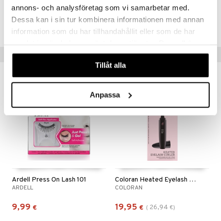
annons- och analysföretag som vi samarbetar med.
Tuotenumero
Dessa kan i sin tur kombinera informationen med annan
CEM27-HK-6.5-XX-XX
information som du har tillhandahållit eller som de har
samlat in när du har använt deras tjänster. Du godkänner
Suositut tuotteet
våra cookies vid fortsatt användande av vår webbplats.
Tillåt alla
-26%
Anpassa
Ardell Press On Lash 101
Coloran Heated Eyelash Curler
ARDELL
COLORAN
9,99
19,95
26,94
€
€
(
€
)