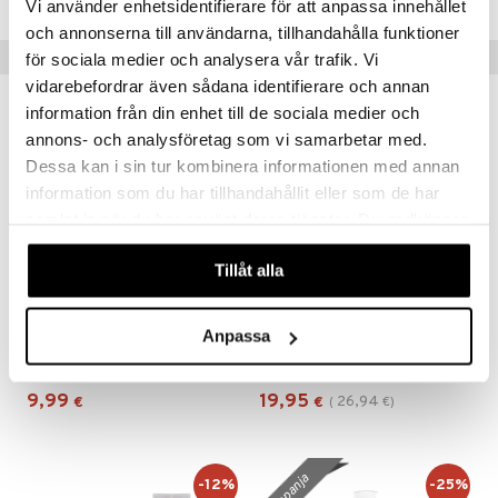
Vi använder enhetsidentifierare för att anpassa innehållet
och annonserna till användarna, tillhandahålla funktioner
Suositut tuotteet
för sociala medier och analysera vår trafik. Vi
vidarebefordrar även sådana identifierare och annan
information från din enhet till de sociala medier och
-26%
annons- och analysföretag som vi samarbetar med.
Dessa kan i sin tur kombinera informationen med annan
information som du har tillhandahållit eller som de har
samlat in när du har använt deras tjänster. Du godkänner
våra cookies vid fortsatt användande av vår webbplats.
Tillåt alla
Anpassa
Ardell Press On Lash 101
Coloran Heated Eyelash Curler
ARDELL
COLORAN
9,99
19,95
26,94
€
€
(
€
)
kampanja
-12%
-25%