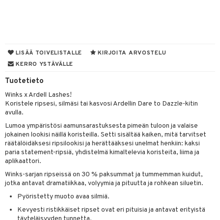
 de parfum
i & Lapset
 de toilette
inkotuotteet
t
japakkaukset
dorantit
stenlähtö
sasto
ito
iikkalaukkuja
LISÄÄ TOIVELISTALLE
KIRJOITA ARVOSTELU
ksukynttilät &
koistuotteet
sväri
inkotuotteet
KERRO YSTÄVÄLLE
sit
mit
otteita
onetuoksut
t Set
Tuotetieto
toaineet
koistuotteet
er shave balm
ko
onhoito
talosuihke
Winks x Ardell Lashes!
eruskettavat tuotteet
toilu
eruskettavat tuotteet
er shave lotion
inkotuotteet
Koristele ripsesi, silmäsi tai kasvosi Ardellin Dare to Dazzle-kitin
avulla.
kojen hoito
kölaitteet
vovoiteet
 de cologne
dorantit
linssit
Lumoa ympäristösi aamunsarastuksesta pimeän tuloon ja valaise
vojen poisto
mpoot
metiikkalaukkuja
 de toilette
koistuotteet
UE
jokainen lookisi näillä koristeilla. Setti sisältää kaiken, mitä tarvitset
räätälöidäksesi ripsilookisi ja herättääksesi unelmat henkiin: kaksi
ien hoito
vikkeita
rinta
japakkaukset
eruskettavat tuotteet
e
paria statement-ripsiä, yhdistelmä kimaltelevia koristeita, liima ja
spalvelu
aplikaattori.
rinta
japakkaus
vojen poisto
 10
 System
Winks-sarjan ripseissä on 30 % paksummat ja tummemman kuidut,
ksiä & vastauksia
pytuotteita
amiot
ien hoito
jotka antavat dramatiikkaa, volyymia ja pituutta ja rohkean siluetin.
he 1: Puhdistus
ito
tuotetta
Pyöristetty muoto avaa silmiä.
hkugeelit & saippuat
ranajotuotteet
hkugeelit & saippuat
he 2: Kirkastus
ien- ja Vartalonhoito
Kevyesti ristikkäiset ripset ovat eri pituisia ja antavat erityistä
 verkkokaupasta
taloöljyt
ta & Viikset
talovoiteet
he 3: Kosteutus
täyteläisyyden tunnetta.
teudenhoito