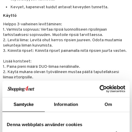
likiilto
t
talovoiteet
Kevyet, kapenevat kuidut antavat keveyden tunnetta.
distaminen
rinta ja naamiot
lipuna
matics Elixir
o
Käyttö
rumit
distus
ltenrajausväri
yx
inkosuoja
Helppo 3-vaiheinen levittäminen:
mänympärysvoiteet
rumit
1. Varmista sopivuus: Vertaa ripsiä luonnolliseen ripsilinjaan
makarvat
nique Happy
aihetta Miehille
tarkistaaksesi sopivuuden. Muotoile ripsiä tarvittaessa.
mien/Huulten Hoito
miväri
nique Happy For Men
2. Levitä liima: Levitä ohut kerros ripsien juureen. Odota muutamia
nhoito
sekunteja liiman kuivumista.
kkisiveltmit
kastus
3. Kiinnitä ripset: Kiinnitä ripset painamalla niitä ripsien juurta vasten.
kkivoide
teutus & Soujaus
Lisää koristeet:
1. Paina pieni määrä DUO-liimaa nenäliinalle.
tevoide
ranajo & Ihonpuhdistus
2. Käytä mukana olevan työvälineen mustaa päätä taputellaksesi
liimaa irtoripsille.
justusvoide
3. Käytä työvälineen valkoistä päätä poimiaksesi koristeet ja
asetellaksesi ne ripsille.
kipuna
Ainesosat
teri
Samtycke
Information
Om
Acrylates/Ethylhexyl Acrylate Copolymer, Alcohol Denat..
siväri
Tuotenumero
mänrajauskynät
Denna webbplats använder cookies
CARLB-W8-1-111-XX