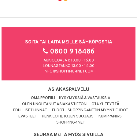
SOITA TAI LAITA MEILLE SÄHKÖPOSTIA
0800 9 18486
AUKIOLOAJAT: 10.00 - 16.00
LOUNASTAUKO 13.00 - 14.00
INFO@SHOPPING4NET.COM
ASIAKASPALVELU
OMA PROFIILI
KYSYMYKSIÄ & VASTAUKSIA
OLEN UNOHTANUT ASIAKASTIETONI
OTA YHTEYTTÄ
EDULLISET HINNAT
EHDOT - SHOPPING4NETIN MYYNTIEHDOT
EVÄSTEET
HENKILÖTIETOJEN SUOJAUS
KUMPPANIKSI
SHOPPING4NET
SEURAA MEITÄ MYÖS SIVUILLA