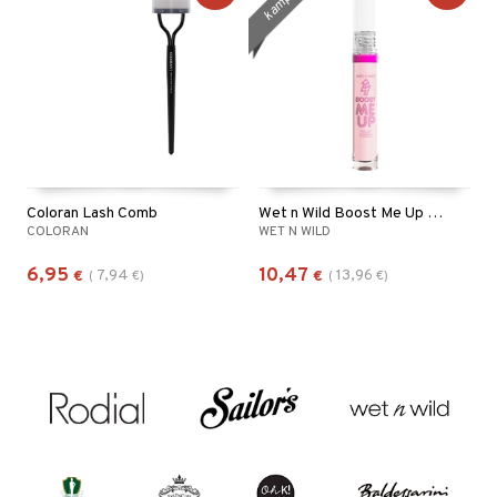
Coloran Lash Comb
Wet n Wild Boost Me Up Brow & Lash Serum
COLORAN
WET N WILD
6,95
10,47
7,94
13,96
€
(
€
)
€
(
€
)