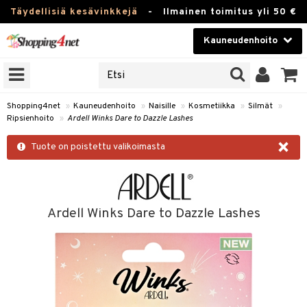
Täydellisiä kesävinkkejä
-
Ilmainen toimitus yli 50 €
Kauneudenhoito
ERKKEJÄ
Kauneudenhoito
M BRANDS
T
Piilolinssit
Shopping4net
»
Kauneudenhoito
»
Naisille
»
Kosmetiikka
»
Silmät
»
Ripsienhoito
»
Ardell Winks Dare to Dazzle Lashes
JAT
Luontaistuotteet
×
UOTTEITA
Tuote on poistettu valikoimasta
Apteekki
Fitness
t
Koti & Sisustus
Ardell Winks Dare to Dazzle Lashes
t Set
ito
Lelut, Lapsi & Vauva
jat / Kammat
inkotuotteet
Tuotemerkkejä
skuurit
koistuotteet
lakorut
iikka
Kampanjat
stenlähtö
eruskettavat tuotteet
vakorut
t Set