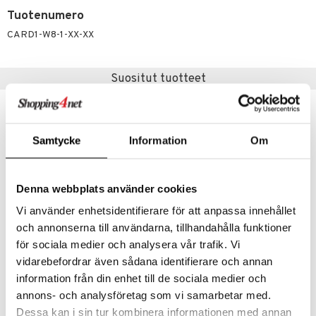
likiilto
t
Tuotenumero
talovoiteet
distaminen
rinta ja naamiot
lipuna
matics Elixir
o
CARD1-W8-1-XX-XX
rumit
distus
ltenrajausväri
yx
inkosuoja
mänympärysvoiteet
rumit
makarvat
nique Happy
aihetta Miehille
Suositut tuotteet
mien/Huulten Hoito
miväri
nique Happy For Men
nhoito
-26%
kkisiveltmit
kastus
Samtycke
Information
Om
kkivoide
teutus & Soujaus
tevoide
ranajo & Ihonpuhdistus
Denna webbplats använder cookies
justusvoide
Vi använder enhetsidentifierare för att anpassa innehållet
kipuna
och annonserna till användarna, tillhandahålla funktioner
teri
för sociala medier och analysera vår trafik. Vi
Ardell Press On Lash 101
Coloran Heated Eyelash Curler
vidarebefordrar även sådana identifierare och annan
siväri
ARDELL
COLORAN
information från din enhet till de sociala medier och
mänrajauskynät
annons- och analysföretag som vi samarbetar med.
9,99
19,95
26,94
€
€
(
€
)
Dessa kan i sin tur kombinera informationen med annan