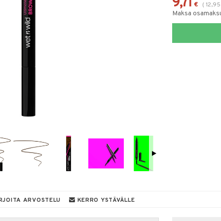
9,71
€
(
12,95
Maksa osamaksul
RJOITA ARVOSTELU
KERRO YSTÄVÄLLE