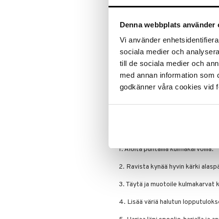
Ripsiväri
Kevyt, kerrostettava koostumus a
Silmänrajauskynät
halutun intensiteetin mukaan – h
kulmakarvoihin. Täydellinen raikk
Denna webbplats använder 
koko päivän.
Vi använder enhetsidentifierar
Siksi tulet rakastamaan Ultim
sociala medier och analysera 
Harjaspää tarkkoihin, karvamais
till de sociala medier och a
Kevyt ja kerrostettava väri
med annan information som du 
Luonnollinen lopputulos hillityl
godkänner våra cookies vid f
Helppo käyttää sekä aloittelij
Korosta kulmakarvojasi tarkasti ja 
vaivalla.
Käyttö
1. Aloita puhtailla kulmakarvoilla.
2. Ravista kynää hyvin kärki alaspä
3. Täytä ja muotoile kulmakarvat ke
4. Lisää väriä halutun lopputulok