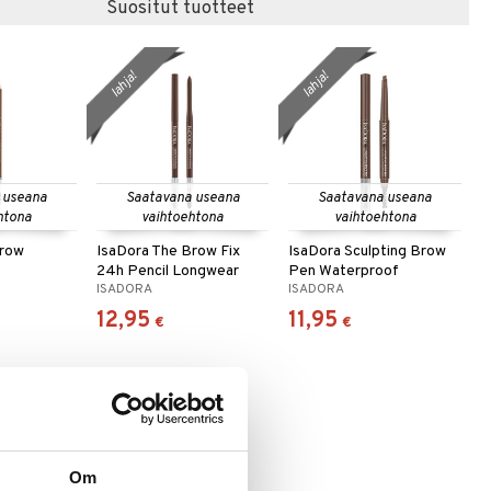
Suositut tuotteet
lahja!
lahja!
 useana
Saatavana useana
Saatavana useana
htona
vaihtoehtona
vaihtoehtona
Brow
IsaDora The Brow Fix
IsaDora Sculpting Brow
24h Pencil Longwear
Pen Waterproof
ISADORA
ISADORA
12,95
11,95
€
€
Om