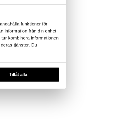
 useana
htona
 Brow
andahålla funktioner för
n information från din enhet
 tur kombinera informationen
€
 deras tjänster. Du
Tillåt alla