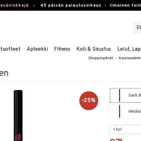
kesävinkkejä
-
45 päivän palautusoikeus -
Ilmainen toim
stuotteet
Apteekki
Fitness
Koti & Sisustus
Lelut, Lap
Shopping4net
»
Kauneudenh
Pen
Dark 
-25%
Mediu