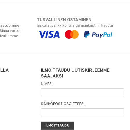
TURVALLINEN OSTAMINEN
varastoomme
laskulla, pankkikortilla tai asiakastilin kautta
 Sinua varten!
sivuillamme.
ILLA
ILMOITTAUDU UUTISKIRJEEMME
SAAJAKSI
NIMESI:
SÄHKÖPOSTIOSOITTEESI: