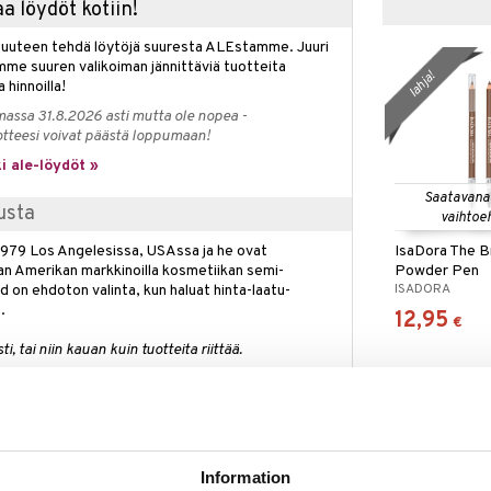
a löydöt kotiin!
isuuteen tehdä löytöjä suuresta ALEstamme. Juuri
mme suuren valikoiman jännittäviä tuotteita
lahja!
a hinnoilla!
massa 31.8.2026 asti mutta ole nopea -
otteesi voivat päästä loppumaan!
i ale-löydöt »
Saatavana
usta
vaihtoe
IsaDora The 
1979 Los Angelesissa, USAssa ja he ovat
Powder Pen
an Amerikan markkinoilla kosmetiikan semi-
ISADORA
ild on ehdoton valinta, kun haluat hinta-laatu-
.
12,95
€
, tai niin kauan kuin tuotteita riittää.
si Wet n Wildin
Ultimate Brow Pen
-kynällä.
ehmeiden, karvamaisia vetoja luomisesta helppoa,
ista muotoa.
Information