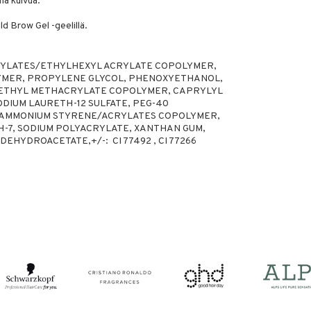
nna kuivua.
d Brow Gel -geelillä.
CRYLATES/ETHYLHEXYL ACRYLATE COPOLYMER,
MER, PROPYLENE GLYCOL, PHENOXYETHANOL,
ETHYL METHACRYLATE COPOLYMER, CAPRYLYL
ODIUM LAURETH-12 SULFATE, PEG-40
 AMMONIUM STYRENE/ACRYLATES COPOLYMER,
H-7, SODIUM POLYACRYLATE, XANTHAN GUM,
EHYDROACETATE,+/-: CI 77492 , CI 77266