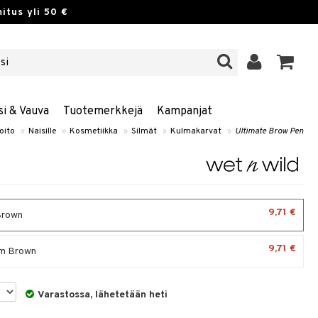
itus yli 50 €
si & Vauva
Tuotemerkkejä
Kampanjat
oito
»
Naisille
»
Kosmetiikka
»
Silmät
»
Kulmakarvat
»
Ultimate Brow Pen
9,71 €
Brown
9,71 €
m Brown
Varastossa, lähetetään heti