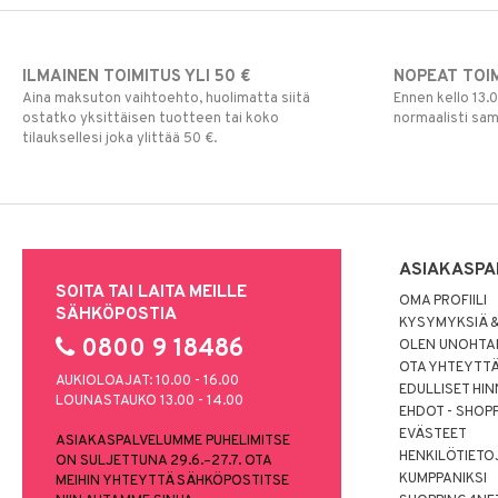
ILMAINEN TOIMITUS YLI 50 €
NOPEAT TOI
Aina maksuton vaihtoehto, huolimatta siitä
Ennen kello 13.
ostatko yksittäisen tuotteen tai koko
normaalisti sa
tilauksellesi joka ylittää 50 €.
ASIAKASPA
SOITA TAI LAITA MEILLE
OMA PROFIILI
SÄHKÖPOSTIA
KYSYMYKSIÄ &
0800 9 18486
OLEN UNOHTAN
OTA YHTEYTT
AUKIOLOAJAT: 10.00 - 16.00
EDULLISET HI
LOUNASTAUKO 13.00 - 14.00
EHDOT - SHOP
EVÄSTEET
ASIAKASPALVELUMME PUHELIMITSE
HENKILÖTIETO
ON SULJETTUNA 29.6.–27.7. OTA
KUMPPANIKSI
MEIHIN YHTEYTTÄ SÄHKÖPOSTITSE