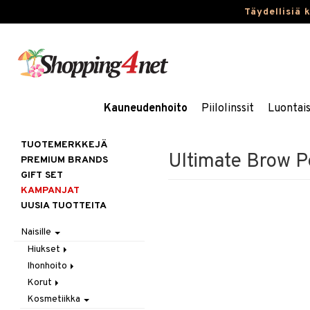
Täydellisiä 
Kauneudenhoito
Piilolinssit
Luontai
TUOTEMERKKEJÄ
Ultimate Brow 
PREMIUM BRANDS
GIFT SET
KAMPANJAT
UUSIA TUOTTEITA
Naisille
Hiukset
Ihonhoito
Gift Set
Korut
Harjat / Kammat
Aurinkotuotteet
Kosmetiikka
Hiuskuurit
Erikoistuotteet
Kaulakorut