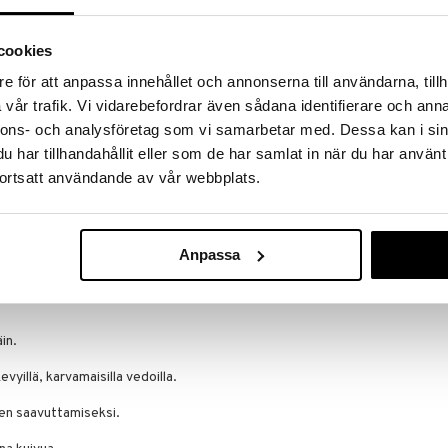
ntaa luonnollisen lopputuloksen, jota voi mukauttaa
ienovaraisesta määrittelystä voimakkaampiin
Saatavana
aaseen ja hyvin tasapainoiseen ilmeeseen, joka kestää
vaihtoe
cookies
Quickliner For
e för att anpassa innehållet och annonserna till användarna, tillh
ate Brow Pen -kynää:
vår trafik. Vi vidarebefordrar även sådana identifierare och anna
CLINIQUE
iin linjoihin
nnons- och analysföretag som vi samarbetar med. Dessa kan i sin
30,95
alk.
har tillhandahållit eller som de har samlat in när du har använt
lä viimeistelyllä
ortsatt användande av vår webbplats.
oille että ammattilaisille
luo luonnollisesti määritelty ilme minimaalisella
Anpassa
in.
vyillä, karvamaisilla vedoilla.
sen saavuttamiseksi.