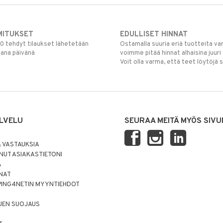
MITUKSET
EDULLISET HINNAT
00 tehdyt tilaukset lähetetään
Ostamalla suuria eriä tuotteita 
mana päivänä
voimme pitää hinnat alhaisina juuri
Voit olla varma, että teet löytöjä 
LVELU
SEURAA MEITÄ MYÖS SIVU
 VASTAUKSIA
UT ASIAKASTIETONI
Ä
NNAT
PING4NETIN MYYNTIEHDOT
JEN SUOJAUS