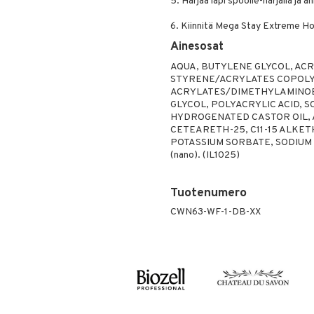
5. Harjaa läpi spoolie-harjalla ja a
6. Kiinnitä Mega Stay Extreme Hol
Ainesosat
AQUA, BUTYLENE GLYCOL, A
STYRENE/ACRYLATES COPOLY
ACRYLATES/DIMETHYLAMINO
GLYCOL, POLYACRYLIC ACID, S
HYDROGENATED CASTOR OIL,
CETEARETH-25, C11-15 ALKET
POTASSIUM SORBATE, SODIUM D
(nano). (IL1025)
Tuotenumero
CWN63-WF-1-DB-XX