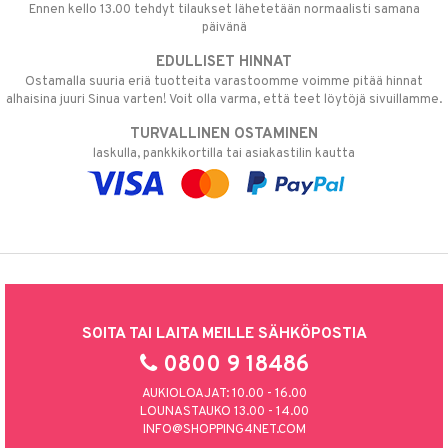
Ennen kello 13.00 tehdyt tilaukset lähetetään normaalisti samana
päivänä
EDULLISET HINNAT
Ostamalla suuria eriä tuotteita varastoomme voimme pitää hinnat
alhaisina juuri Sinua varten! Voit olla varma, että teet löytöjä sivuillamme.
TURVALLINEN OSTAMINEN
laskulla, pankkikortilla tai asiakastilin kautta
SOITA TAI LAITA MEILLE SÄHKÖPOSTIA
0800 9 18486
AUKIOLOAJAT: 10.00 - 16.00
LOUNASTAUKO 13.00 - 14.00
INFO@SHOPPING4NET.COM