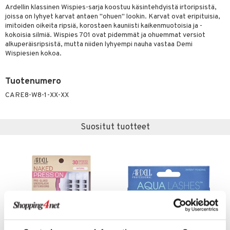
Ardellin klassinen Wispies-sarja koostuu käsintehdyistä irtoripsistä,
 de parfum
i & Lapset
joissa on lyhyet karvat antaen "ohuen" lookin. Karvat ovat eripituisia,
imitoiden oikeita ripsiä, korostaen kauniisti kaikenmuotoisia ja -
 de toilette
inkotuotteet
t
kokoisia silmiä. Wispies 701 ovat pidemmät ja ohuemmat versiot
alkuperäisripsistä, mutta niiden lyhyempi nauha vastaa Demi
japakkaukset
dorantit
stenlähtö
sasto
ito
iikkalaukkuja
Wispiesien kokoa.
ksukynttilät &
koistuotteet
sväri
inkotuotteet
sit
mit
otteita
onetuoksut
Tuotenumero
t Set
toaineet
koistuotteet
er shave balm
ko
onhoito
talosuihke
CARE8-W8-1-XX-XX
eruskettavat tuotteet
toilu
eruskettavat tuotteet
er shave lotion
inkotuotteet
kojen hoito
kölaitteet
vovoiteet
 de cologne
dorantit
linssit
Suositut tuotteet
vojen poisto
mpoot
metiikkalaukkuja
 de toilette
koistuotteet
UE
ien hoito
vikkeita
rinta
japakkaukset
eruskettavat tuotteet
e
spalvelu
rinta
japakkaus
vojen poisto
 10
 System
ksiä & vastauksia
pytuotteita
amiot
ien hoito
he 1: Puhdistus
ito
tuotetta
hkugeelit & saippuat
ranajotuotteet
hkugeelit & saippuat
he 2: Kirkastus
ien- ja Vartalonhoito
 verkkokaupasta
taloöljyt
ta & Viikset
talovoiteet
he 3: Kosteutus
teudenhoito