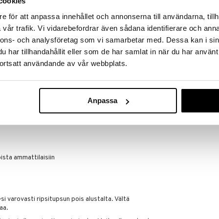
cookies
e för att anpassa innehållet och annonserna till användarna, tillh
evyet ripsitupsut eri pituuksilla antavat
uheutta
vår trafik. Vi vidarebefordrar även sådana identifierare och anna
lopputulokseen
nnons- och analysföretag som vi samarbetar med. Dessa kan i sin
har tillhandahållit eller som de har samlat in när du har använt
 ripsitupsua
ortsatt användande av vår webbplats.
inen applikaattori
Anpassa
ihokontaktin
nnollisia ripsiäsi
joista ammattilaisiin
i varovasti ripsitupsun pois alustalta. Vältä
aa.