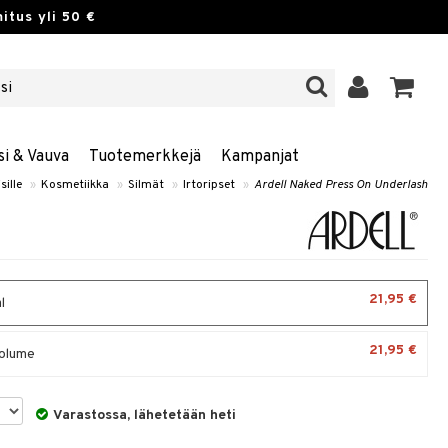
itus yli 50 €
si & Vauva
Tuotemerkkejä
Kampanjat
sille
»
Kosmetiikka
»
Silmät
»
Irtoripset
»
Ardell Naked Press On Underlash
21,95 €
l
21,95 €
olume
Varastossa, lähetetään heti