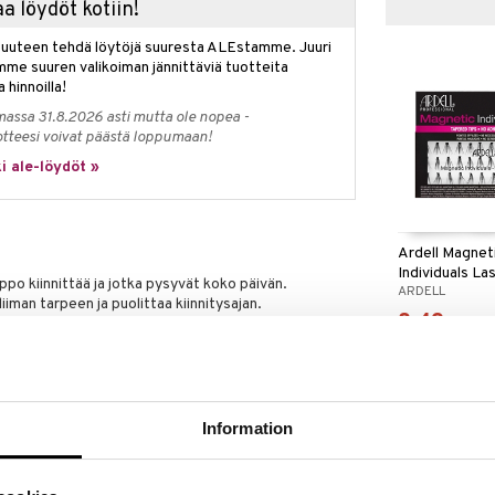
a löydöt kotiin!
isuuteen tehdä löytöjä suuresta ALEstamme. Juuri
mme suuren valikoiman jännittäviä tuotteita
a hinnoilla!
massa 31.8.2026 asti mutta ole nopea -
otteesi voivat päästä loppumaan!
i ale-löydöt »
Ardell Magnet
Individuals La
lppo kiinnittää ja jotka pysyvät koko päivän.
ARDELL
liiman tarpeen ja puolittaa kiinnitysajan.
8,49
(
13,
€
nnollisten ripsiesi alle piilottaen ripsinauhan ja
ä niitä on mahdotonta erottaa omista ripsistäsi. 30
sa mahdollistavat ripsien kerrostamisen, aukkojen
tälöityä ilmettä varten. Pakkaus sisältää myös
aattorin.
Information