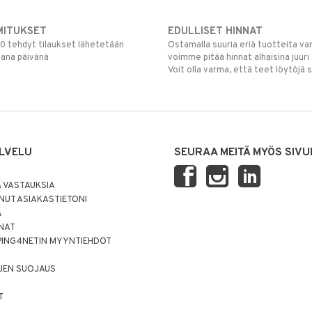
MITUKSET
EDULLISET HINNAT
00 tehdyt tilaukset lähetetään
Ostamalla suuria eriä tuotteita 
mana päivänä
voimme pitää hinnat alhaisina juuri
Voit olla varma, että teet löytöjä 
LVELU
SEURAA MEITÄ MYÖS SIVU
 VASTAUKSIA
UT ASIAKASTIETONI
Ä
NNAT
PING4NETIN MYYNTIEHDOT
JEN SUOJAUS
T