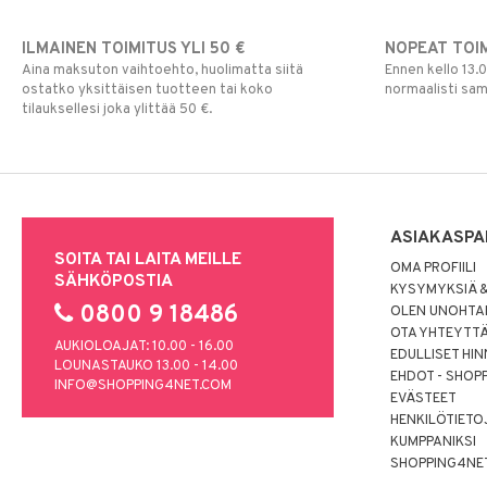
ILMAINEN TOIMITUS YLI 50 €
NOPEAT TOI
Aina maksuton vaihtoehto, huolimatta siitä
Ennen kello 13.
ostatko yksittäisen tuotteen tai koko
normaalisti sa
tilauksellesi joka ylittää 50 €.
ASIAKASPA
SOITA TAI LAITA MEILLE
OMA PROFIILI
SÄHKÖPOSTIA
KYSYMYKSIÄ &
0800 9 18486
OLEN UNOHTAN
OTA YHTEYTT
AUKIOLOAJAT: 10.00 - 16.00
EDULLISET HI
LOUNASTAUKO 13.00 - 14.00
EHDOT - SHOP
INFO@SHOPPING4NET.COM
EVÄSTEET
HENKILÖTIETO
KUMPPANIKSI
SHOPPING4NE