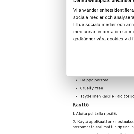
Denna webbplats använder 
Ripsiväri
Pysyy koko päivän
Silmänrajauskynät
Vi använder enhetsidentifierar
Ristiin asetellut ja höyhenenk
hienovaraista, luonnollista tu
sociala medier och analysera 
Solmuttomat saumattomaan 
till de sociala medier och a
med annan information som du 
Muokattava pakkaus, jossa 30
godkänner våra cookies vid f
Jopa 4 kiinnityskertaa
3 pituutta: 8, 10 ja 12 mm
Joutsenen muotoinen ergonom
Ripsi-ripsi-kiinnitys eliminoi 
Kiinnittyy vahingoittamatta luo
Helppo poistaa
Cruelty-free
Täydellinen kaikille - aloitteli
Käyttö
1. Aloita puhtailla ripsillä.
2. Käytä applikaattoria nostaakses
nostamasta esiliimattua ripsinauh