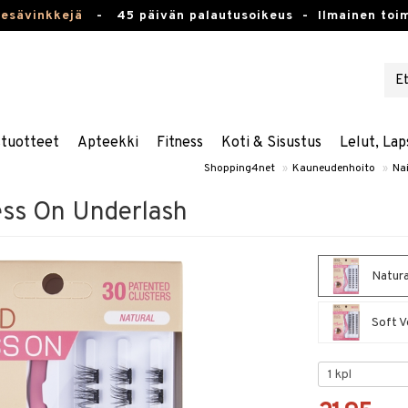
kesävinkkejä
-
45 päivän palautusoikeus -
Ilmainen toim
stuotteet
Apteekki
Fitness
Koti & Sisustus
Lelut, Lap
Shopping4net
»
Kauneudenhoito
»
Nai
ess On Underlash
Natura
Soft V