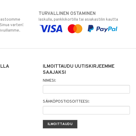
TURVALLINEN OSTAMINEN
varastoomme
laskulla, pankkikortilla tai asiakastilin kautta
 Sinua varten!
sivuillamme.
ILLA
ILMOITTAUDU UUTISKIRJEEMME
SAAJAKSI
NIMESI:
SÄHKÖPOSTIOSOITTEESI: