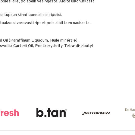
ipsiesi alle, poispäin vesirajasta. Aloita ulkonurkasta
tupsun kiinni luonnollisiin ripsiisi.
taaksesi varovasti ripset pois aloittaen nauhasta.
l Oil (Paraffinum Liquidum, Huile minérale),
llia Carterii Oil, Pentaerythrityl Tetra-di-t-butyl