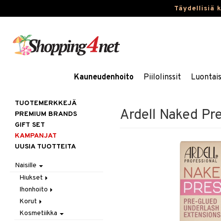
Täydellisiä 
Kauneudenhoito
Piilolinssit
Luontai
TUOTEMERKKEJÄ
Ardell Naked Pr
PREMIUM BRANDS
GIFT SET
KAMPANJAT
UUSIA TUOTTEITA
Naisille
Hiukset
Ihonhoito
Gift Set
Korut
Harjat / Kammat
Aurinkotuotteet
Kosmetiikka
Hiuskuurit
Erikoistuotteet
Kaulakorut