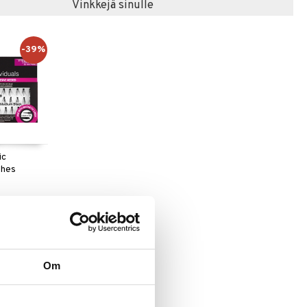
Vinkkejä sinulle
-39%
ic
shes
96
€
)
Om