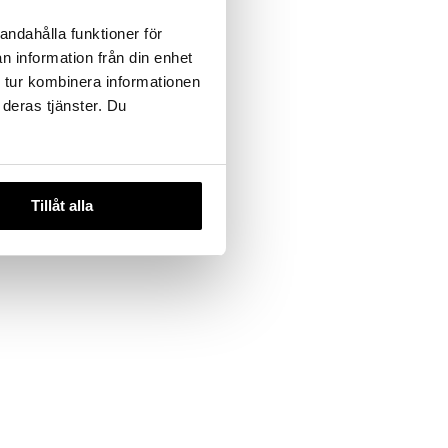
andahålla funktioner för
n information från din enhet
 tur kombinera informationen
 deras tjänster. Du
Tillåt alla