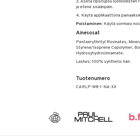
3. Aseta ripsitupsu luonnollisten r
ja etene sisäänpäin.
4. Käytä applikaattoria painaaksesi 
Poistaminen
: Käytä sormiasi nos
Ainesosat
Pentaerythrityl Rosinates, Minera
Styrene/Isoprene Copolymer, Boswe
Hydroxyhydrocinnamate.
Lashes: 100% synthetic hair.
Tuotenumero
CARLP-W8-1-NA-XX