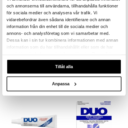
och annonserna till användarna, tillhandahålla funktioner
för sociala medier och analysera vår trafik. Vi
vidarebefordrar även sådana identifierare och annan
information från din enhet till de sociala medier och
annons- och analysföretag som vi samarbetar med.
Dessa kan i sin tur kombinera informationen med annan
information som du har tillhandahållit eller som de har
Saatavana useana vaihtoehtona
Saatavana useana vaihtoehtona
samlat in när du har använt deras tjänster. Du godkänner
Ardell Naked Press On Underlash
Ardell Aqua Lashes
våra cookies vid fortsatt användande av vår webbplats.
ARDELL
ARDELL
Tillåt alla
21,95
9,95
€
€
Anpassa