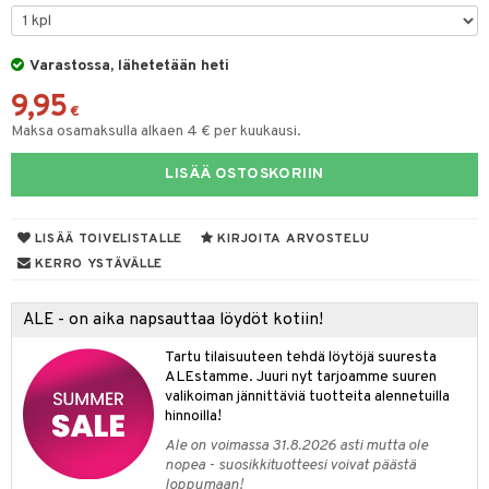
 de parfum
i & Lapset
 de toilette
inkotuotteet
Varastossa, lähetetään heti
t
9,95
japakkaukset
dorantit
stenlähtö
sasto
ito
iikkalaukkuja
€
Maksa osamaksulla alkaen 4 € per kuukausi.
ksukynttilät &
koistuotteet
sväri
inkotuotteet
sit
mit
otteita
onetuoksut
LISÄÄ OSTOSKORIIN
t Set
toaineet
koistuotteet
er shave balm
ko
onhoito
talosuihke
eruskettavat tuotteet
toilu
eruskettavat tuotteet
er shave lotion
inkotuotteet
LISÄÄ TOIVELISTALLE
KIRJOITA ARVOSTELU
kojen hoito
kölaitteet
vovoiteet
 de cologne
dorantit
linssit
KERRO YSTÄVÄLLE
vojen poisto
mpoot
metiikkalaukkuja
 de toilette
koistuotteet
UE
ALE - on aika napsauttaa löydöt kotiin!
ien hoito
vikkeita
rinta
japakkaukset
eruskettavat tuotteet
e
spalvelu
Tartu tilaisuuteen tehdä löytöjä suuresta
rinta
japakkaus
vojen poisto
 10
 System
ALEstamme. Juuri nyt tarjoamme suuren
ksiä & vastauksia
valikoiman jännittäviä tuotteita alennetuilla
pytuotteita
amiot
ien hoito
he 1: Puhdistus
ito
hinnoilla!
tuotetta
hkugeelit & saippuat
ranajotuotteet
hkugeelit & saippuat
Ale on voimassa 31.8.2026 asti mutta ole
he 2: Kirkastus
ien- ja Vartalonhoito
nopea - suosikkituotteesi voivat päästä
 verkkokaupasta
taloöljyt
ta & Viikset
talovoiteet
loppumaan!
he 3: Kosteutus
teudenhoito