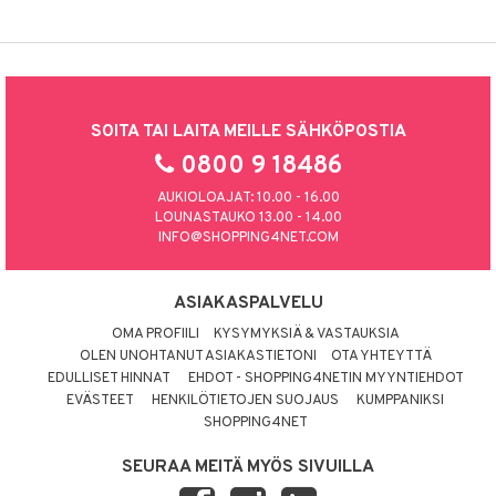
SOITA TAI LAITA MEILLE SÄHKÖPOSTIA
0800 9 18486
AUKIOLOAJAT: 10.00 - 16.00
LOUNASTAUKO 13.00 - 14.00
INFO@SHOPPING4NET.COM
ASIAKASPALVELU
OMA PROFIILI
KYSYMYKSIÄ & VASTAUKSIA
OLEN UNOHTANUT ASIAKASTIETONI
OTA YHTEYTTÄ
EDULLISET HINNAT
EHDOT - SHOPPING4NETIN MYYNTIEHDOT
EVÄSTEET
HENKILÖTIETOJEN SUOJAUS
KUMPPANIKSI
SHOPPING4NET
SEURAA MEITÄ MYÖS SIVUILLA