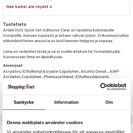
likiilto
t
talovoiteet
Näe kaikki ale-löydöt »
distaminen
rinta ja naamiot
lipuna
matics Elixir
o
rumit
distus
ltenrajausväri
yx
inkosuoja
Tuotetieto
mänympärysvoiteet
rumit
makarvat
nique Happy
Ardell DUO Quick Set Adhesive Clear on ripsiliima kokonaisille
aihetta Miehille
irtoripsille, kuivuen nopeasti ja antaen vahvan pidon. Erikoismuotoillun
mien/Huulten Hoito
miväri
nique Happy For Men
nhoito
silikonilevittimen ansiosta on levittäminen helppoa ja nopeaa.
kkisiveltmit
kastus
Liima on vedenkestävää ja se ei sisällä lateksia tai formaldehydiä.
Kuivuessaan liima on läpinäkyvää.
kkivoide
teutus & Soujaus
Ainesosat
tevoide
ranajo & Ihonpuhdistus
Acrylates/Ethylhexyl Acrylate Copolymer, Alcohol Denat., AMP-
Acrylates Copolymer, Phenoxyethanol, Ethylhexylglycerin.
justusvoide
kipuna
Tuotenumero
CAREQ-W8-1-XX-XX
teri
Samtycke
Information
Om
siväri
Suositut tuotteet
mänrajauskynät
Denna webbplats använder cookies
Vi använder enhetsidentifierare för att anpassa innehållet