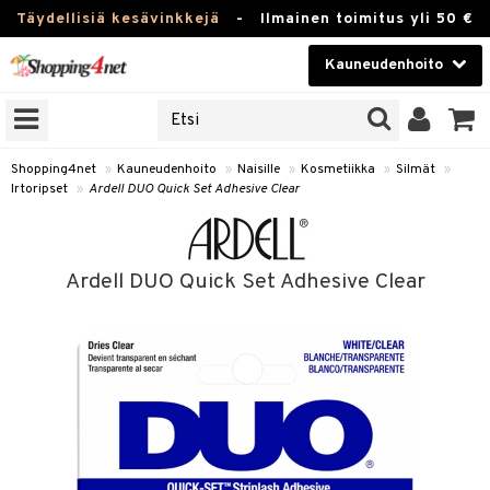
Täydellisiä kesävinkkejä
-
Ilmainen toimitus yli 50 €
Kauneudenhoito
ERKKEJÄ
Kauneudenhoito
M BRANDS
T
Piilolinssit
Shopping4net
»
Kauneudenhoito
»
Naisille
»
Kosmetiikka
»
Silmät
»
Irtoripset
»
Ardell DUO Quick Set Adhesive Clear
JAT
Luontaistuotteet
UOTTEITA
Apteekki
Ardell DUO Quick Set Adhesive Clear
Fitness
t
Koti & Sisustus
t Set
ito
Lelut, Lapsi & Vauva
jat / Kammat
inkotuotteet
Tuotemerkkejä
skuurit
koistuotteet
lakorut
iikka
Kampanjat
stenlähtö
eruskettavat tuotteet
vakorut
t Set