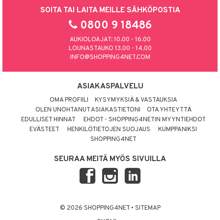
SOITA TAI LAITA MEILLE SÄHKÖPOSTIA
0800 9 18486
AUKIOLOAJAT: 10.00 - 16.00
LOUNASTAUKO 13.00 - 14.00
INFO@SHOPPING4NET.COM
ASIAKASPALVELU
OMA PROFIILI
KYSYMYKSIÄ & VASTAUKSIA
OLEN UNOHTANUT ASIAKASTIETONI
OTA YHTEYTTÄ
EDULLISET HINNAT
EHDOT - SHOPPING4NETIN MYYNTIEHDOT
EVÄSTEET
HENKILÖTIETOJEN SUOJAUS
KUMPPANIKSI
SHOPPING4NET
SEURAA MEITÄ MYÖS SIVUILLA
© 2026 SHOPPING4NET
•
SITEMAP