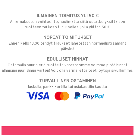
ILMAINEN TOIMITUS YLI 50 €
Aina maksuton vaihtoehto, huolimatta siitä ostatko yksittäisen
tuotteen tai koko tilauksellesi joka ylittää 50 €.
NOPEAT TOIMITUKSET
Ennen kello 13.00 tehdyt tilaukset lähetetään normaalisti samana
päivänä
EDULLISET HINNAT
Ostamalla suuria eriä tuotteita varastoomme voimme pitää hinnat
alhaisina juuri Sinua varten! Voit olla varma, että teet löytöjä sivuillamme.
TURVALLINEN OSTAMINEN
laskulla, pankkikortilla tai asiakastilin kautta