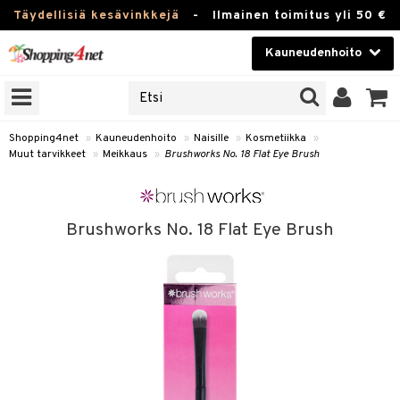
Täydellisiä kesävinkkejä
-
Ilmainen toimitus yli 50 €
Kauneudenhoito
ERKKEJÄ
Kauneudenhoito
M BRANDS
T
Piilolinssit
Shopping4net
»
Kauneudenhoito
»
Naisille
»
Kosmetiikka
»
Muut tarvikkeet
»
Meikkaus
»
Brushworks No. 18 Flat Eye Brush
JAT
Luontaistuotteet
UOTTEITA
Apteekki
Brushworks No. 18 Flat Eye Brush
Fitness
t
Koti & Sisustus
t Set
ito
Lelut, Lapsi & Vauva
jat / Kammat
inkotuotteet
Tuotemerkkejä
skuurit
koistuotteet
lakorut
iikka
Kampanjat
stenlähtö
eruskettavat tuotteet
vakorut
t Set