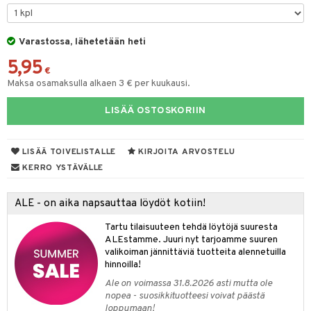
siväri
ksukynttilät &
koistuotteet
sväri
inkotuotteet
sit
mit
otteita
onetuoksut
t Set
Varastossa, lähetetään heti
toaineet
koistuotteet
er shave balm
ko
onhoito
talosuihke
5,95
eruskettavat tuotteet
toilu
eruskettavat tuotteet
er shave lotion
inkotuotteet
€
Maksa osamaksulla alkaen 3 € per kuukausi.
kojen hoito
kölaitteet
vovoiteet
 de cologne
dorantit
linssit
LISÄÄ OSTOSKORIIN
vojen poisto
mpoot
metiikkalaukkuja
 de toilette
koistuotteet
UE
ien hoito
vikkeita
rinta
japakkaukset
eruskettavat tuotteet
e
spalvelu
LISÄÄ TOIVELISTALLE
KIRJOITA ARVOSTELU
rinta
japakkaus
vojen poisto
 10
 System
KERRO YSTÄVÄLLE
ksiä & vastauksia
pytuotteita
amiot
ien hoito
he 1: Puhdistus
ito
tuotetta
ALE - on aika napsauttaa löydöt kotiin!
hkugeelit & saippuat
ranajotuotteet
hkugeelit & saippuat
he 2: Kirkastus
ien- ja Vartalonhoito
 verkkokaupasta
Tartu tilaisuuteen tehdä löytöjä suuresta
taloöljyt
ta & Viikset
talovoiteet
he 3: Kosteutus
teudenhoito
likiilto
t
ALEstamme. Juuri nyt tarjoamme suuren
valikoiman jännittäviä tuotteita alennetuilla
talovoiteet
distaminen
rinta ja naamiot
lipuna
matics Elixir
o
hinnoilla!
rumit
Ale on voimassa 31.8.2026 asti mutta ole
distus
ltenrajausväri
yx
inkosuoja
nopea - suosikkituotteesi voivat päästä
mänympärysvoiteet
loppumaan!
rumit