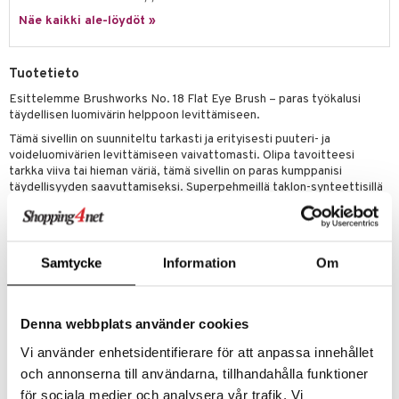
makarvat
nique Happy
aihetta Miehille
Näe kaikki ale-löydöt »
mien/Huulten Hoito
miväri
nique Happy For Men
nhoito
kkisiveltmit
kastus
Tuotetieto
kkivoide
teutus & Soujaus
Esittelemme Brushworks No. 18 Flat Eye Brush – paras työkalusi
täydellisen luomivärin helppoon levittämiseen.
tevoide
ranajo & Ihonpuhdistus
Tämä sivellin on suunniteltu tarkasti ja erityisesti puuteri- ja
justusvoide
voideluomivärien levittämiseen vaivattomasti. Olipa tavoitteesi
tarkka viiva tai hieman väriä, tämä sivellin on paras kumppanisi
kipuna
täydellisyyden saavuttamiseksi. Superpehmeillä taklon-synteettisillä
harjaksilla varustettu sivellin varmistaa, että luomivärit liukuvat
teri
sujuvasti ja tasaisesti, samalla kun se on erittäin hellävarainen herkälle
silmänympärysalueellesi.
siväri
Samtycke
Information
Om
Uuden Brushworks-tiheysasteikkomme avulla voit räätälöidä
mänrajauskynät
sivellinvalintasi tiheyden perusteella, jotta saat tarkkuutta jokaiseen
levitykseen. Tiheysluokituksella 9 asteikolla Brushworks No. 18 Flat
Eye Brush -siveltimessä on tiheät harjakset, jotka takaavat
Denna webbplats använder cookies
saumattoman levityksen helppoa silmämeikkiä varten.
Vi använder enhetsidentifierare för att anpassa innehållet
Muoviton pakkaus heijastaa sitoutumistamme kestävyyteen, mikä
minimoi kertakäyttömuovin.
och annonserna till användarna, tillhandahålla funktioner
för sociala medier och analysera vår trafik. Vi
- Superpehmeät taklonharjakset