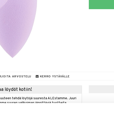
RJOITA ARVOSTELU
KERRO YSTÄVÄLLE
a löydöt kotiin!
isuuteen tehdä löytöjä suuresta ALEstamme. Juuri
mme suuren valikoiman jännittäviä tuotteita
a hinnoilla!