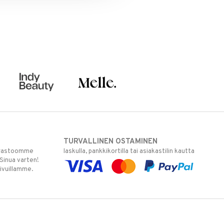
TURVALLINEN OSTAMINEN
varastoomme
laskulla, pankkikortilla tai asiakastilin kautta
 Sinua varten!
sivuillamme.