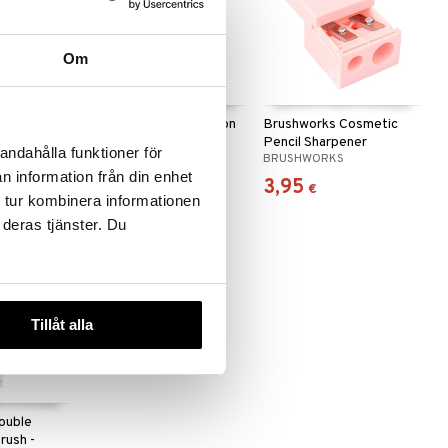
Om
ssorted
Brushworks Complexion
Brushworks Cosmetic
ges
Sponge
Pencil Sharpener
andahålla funktioner för
BRUSHWORKS
BRUSHWORKS
n information från din enhet
5,95
3,95
€
€
 tur kombinera informationen
 deras tjänster. Du
Tillåt alla
ouble
rush -