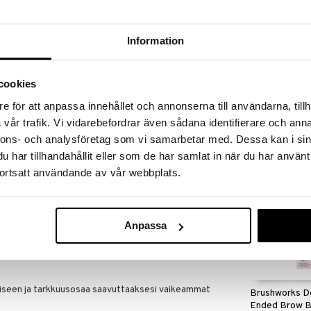
massa 31.8.2026 asti mutta ole nopea -
otteesi voivat päästä loppumaan!
i ale-löydöt »
Information
cookies
Brushworks A
n Sponge on korkealaatuinen meikkisieni, joka on
Makeup Spon
e för att anpassa innehållet och annonserna till användarna, tillh
iltaan ja antaa tasaisen peittävyyden. Se on
BRUSHWORKS
kseen täydellisen tuloksen. Suurempi puoli ja
vår trafik. Vi vidarebefordrar även sådana identifierare och anna
5,95
in kuten silmien ja nenän ympäristö.
€
nnons- och analysföretag som vi samarbetar med. Dessa kan i sin
a että kostutettuna riippuen toivomastasi
har tillhandahållit eller som de har samlat in när du har använt
remman peittävyyden, kostutettu vähäisemmän).
ortsatt användande av vår webbplats.
inen sekä nestmäisen että puuterimaisen meikin
Anpassa
miseen ja tarkkuusosaa saavuttaaksesi vaikeammat
Brushworks D
Ended Brow B