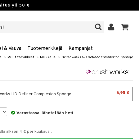
itus yli 50 €
si & Vauva
Tuotemerkkejä
Kampanjat
a
»
Muut tarvikkeet
»
Meikkaus
»
Brushworks HD Definer Complexion Sponge
6,95 €
orks HD Definer Complexion Sponge
Varastossa, lähetetään heti
la alkaen 4 € per kuukausi.