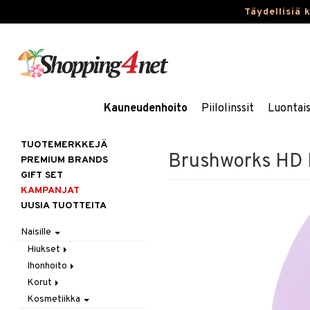
Täydellisiä 
Kauneudenhoito
Piilolinssit
Luontai
TUOTEMERKKEJÄ
Brushworks HD 
PREMIUM BRANDS
GIFT SET
KAMPANJAT
UUSIA TUOTTEITA
Naisille
Hiukset
Ihonhoito
Gift Set
Korut
Harjat / Kammat
Aurinkotuotteet
Kosmetiikka
Hiuskuurit
Erikoistuotteet
Kaulakorut