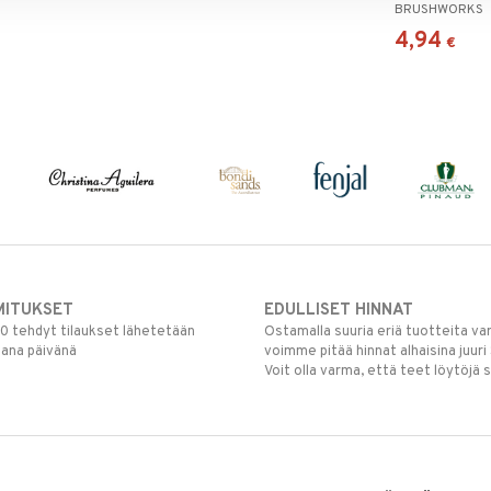
BRUSHWORKS
White & Gold
4,94
€
MITUKSET
EDULLISET HINNAT
00 tehdyt tilaukset lähetetään
Ostamalla suuria eriä tuotteita 
mana päivänä
voimme pitää hinnat alhaisina juuri
Voit olla varma, että teet löytöjä 