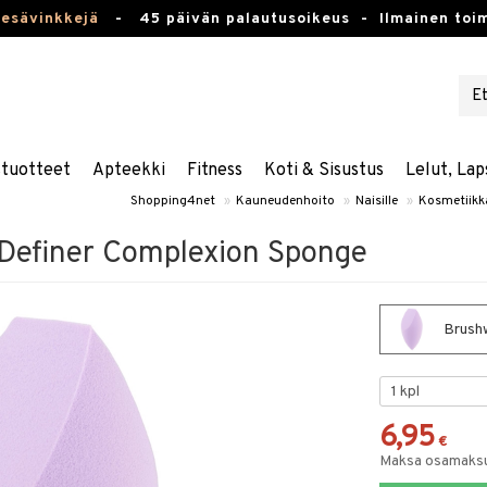
kesävinkkejä
-
45 päivän palautusoikeus -
Ilmainen toim
stuotteet
Apteekki
Fitness
Koti & Sisustus
Lelut, Lap
Shopping4net
»
Kauneudenhoito
»
Naisille
»
Kosmetiikk
Definer Complexion Sponge
Brushw
6,95
€
Maksa osamaksul