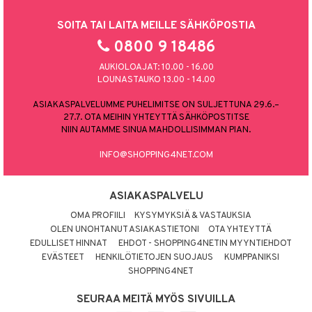
SOITA TAI LAITA MEILLE SÄHKÖPOSTIA
0800 9 18486
AUKIOLOAJAT: 10.00 - 16.00
LOUNASTAUKO 13.00 - 14.00
ASIAKASPALVELUMME PUHELIMITSE ON SULJETTUNA 29.6.–
27.7. OTA MEIHIN YHTEYTTÄ SÄHKÖPOSTITSE
NIIN AUTAMME SINUA MAHDOLLISIMMAN PIAN.
INFO@SHOPPING4NET.COM
ASIAKASPALVELU
OMA PROFIILI
KYSYMYKSIÄ & VASTAUKSIA
OLEN UNOHTANUT ASIAKASTIETONI
OTA YHTEYTTÄ
EDULLISET HINNAT
EHDOT - SHOPPING4NETIN MYYNTIEHDOT
EVÄSTEET
HENKILÖTIETOJEN SUOJAUS
KUMPPANIKSI
SHOPPING4NET
SEURAA MEITÄ MYÖS SIVUILLA