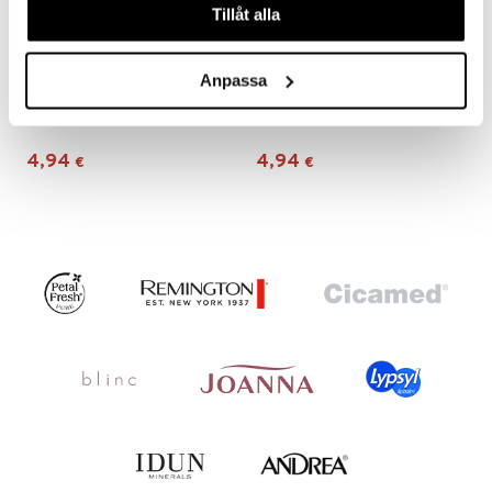
Tillåt alla
Anpassa
Brushworks Nail Scissors
Brushworks Pastel Coloured Nail Files Set
BRUSHWORKS
BRUSHWORKS
4,94
4,94
€
€