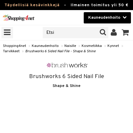
Täydellisiä kesävinkkejä
-
Ilmainen toimitus yli 50 €
Kauneudenhoito
ERKKEJÄ
Kauneudenhoito
M BRANDS
T
Piilolinssit
Shopping4net
»
Kauneudenhoito
»
Naisille
»
Kosmetiikka
»
Kynnet
»
Tarvikkeet
»
Brushworks 6 Sided Nail File - Shape & Shine
JAT
Luontaistuotteet
UOTTEITA
Apteekki
Brushworks 6 Sided Nail File
Fitness
Shape & Shine
t
Koti & Sisustus
t Set
ito
Lelut, Lapsi & Vauva
jat / Kammat
inkotuotteet
Tuotemerkkejä
skuurit
koistuotteet
lakorut
iikka
Kampanjat
stenlähtö
eruskettavat tuotteet
vakorut
t Set