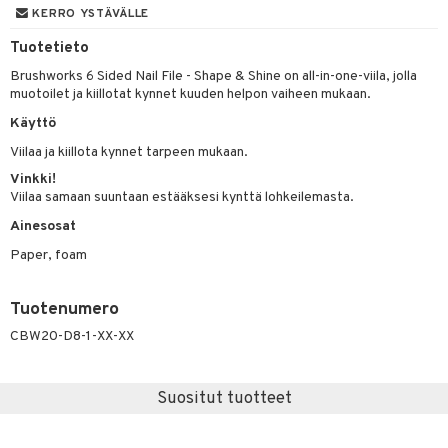
KERRO YSTÄVÄLLE
mivärit
 de toilette
inkotuotteet
t
Tuotetieto
sienhoito
japakkaukset
dorantit
stenlähtö
sasto
ito
iikkalaukkuja
Brushworks 6 Sided Nail File - Shape & Shine on all-in-one-viila, jolla
siväri
ksukynttilät &
koistuotteet
muotoilet ja kiillotat kynnet kuuden helpon vaiheen mukaan.
sväri
inkotuotteet
sit
mit
otteita
onetuoksut
Käyttö
t Set
toaineet
koistuotteet
er shave balm
ko
onhoito
talosuihke
Viilaa ja kiillota kynnet tarpeen mukaan.
eruskettavat tuotteet
toilu
eruskettavat tuotteet
er shave lotion
inkotuotteet
Vinkki!
kojen hoito
Viilaa samaan suuntaan estääksesi kynttä lohkeilemasta.
kölaitteet
vovoiteet
 de cologne
dorantit
linssit
Ainesosat
vojen poisto
mpoot
metiikkalaukkuja
 de toilette
koistuotteet
UE
Paper, foam
ien hoito
vikkeita
rinta
japakkaukset
eruskettavat tuotteet
e
spalvelu
rinta
japakkaus
vojen poisto
 10
Tuotenumero
 System
ksiä & vastauksia
pytuotteita
amiot
CBW20-D8-1-XX-XX
ien hoito
he 1: Puhdistus
ito
tuotetta
hkugeelit & saippuat
ranajotuotteet
hkugeelit & saippuat
he 2: Kirkastus
ien- ja Vartalonhoito
 verkkokaupasta
Suositut tuotteet
taloöljyt
ta & Viikset
talovoiteet
he 3: Kosteutus
teudenhoito
likiilto
t
talovoiteet
distaminen
rinta ja naamiot