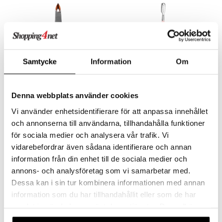
lipuna
matics Elixir
o
rumit
distus
ltenrajausväri
yx
inkosuoja
mänympärysvoiteet
rumit
makarvat
nique Happy
aihetta Miehille
mien/Huulten Hoito
miväri
nique Happy For Men
nhoito
Samtycke
Information
Om
kkisiveltmit
kastus
kkivoide
teutus & Soujaus
Denna webbplats använder cookies
tevoide
Brushworks Cuticle Nippers
Brushworks Cuticle Pusher
ranajo & Ihonpuhdistus
BRUSHWORKS
BRUSHWORKS
Vi använder enhetsidentifierare för att anpassa innehållet
justusvoide
och annonserna till användarna, tillhandahålla funktioner
7,94
6,95
€
€
för sociala medier och analysera vår trafik. Vi
kipuna
vidarebefordrar även sådana identifierare och annan
teri
information från din enhet till de sociala medier och
siväri
annons- och analysföretag som vi samarbetar med.
Dessa kan i sin tur kombinera informationen med annan
mänrajauskynät
information som du har tillhandahållit eller som de har
samlat in när du har använt deras tjänster. Du godkänner
våra cookies vid fortsatt användande av vår webbplats.