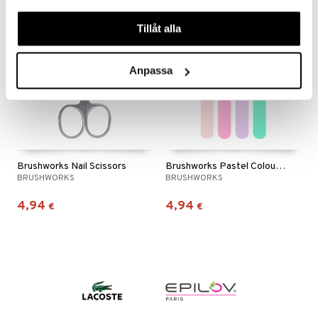
våra cookies vid fortsatt användande av vår webbplats.
Tillåt alla
Anpassa
Brushworks Nail Scissors
Brushworks Pastel Coloured Nail Files Set
BRUSHWORKS
BRUSHWORKS
4,94
4,94
€
€