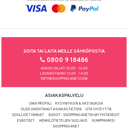
SOITA TAI LAITA MEILLE SÄHKÖPOSTIA
0800 9 18486
AUKIOLOAJAT: 10.00 - 16.00
LOUNASTAUKO 13.00 - 14.00
INFO@SHOPPING4NET.COM
ASIAKASPALVELU
OMA PROFIILI
KYSYMYKSIÄ & VASTAUKSIA
OLEN UNOHTANUT ASIAKASTIETONI
OTA YHTEYTTÄ
EDULLISET HINNAT
EHDOT - SHOPPING4NETIN MYYNTIEHDOT
EVÄSTEET
HENKILÖTIETOJEN SUOJAUS
KUMPPANIKSI
SHOPPING4NET