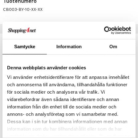
lipuna
matics Elixir
o
Tuotenumero
rumit
CB003-BY-10-XX-XX
distus
ltenrajausväri
yx
inkosuoja
mänympärysvoiteet
rumit
makarvat
nique Happy
aihetta Miehille
Suositut tuotteet
mien/Huulten Hoito
miväri
nique Happy For Men
nhoito
kkisiveltmit
kastus
Samtycke
Information
Om
kkivoide
teutus & Soujaus
tevoide
ranajo & Ihonpuhdistus
Denna webbplats använder cookies
justusvoide
Vi använder enhetsidentifierare för att anpassa innehållet
kipuna
och annonserna till användarna, tillhandahålla funktioner
för sociala medier och analysera vår trafik. Vi
teri
vidarebefordrar även sådana identifierare och annan
siväri
information från din enhet till de sociala medier och
Brushworks Cuticle Nippers
Brushworks Cuticle Pusher
BRUSHWORKS
BRUSHWORKS
annons- och analysföretag som vi samarbetar med.
mänrajauskynät
Dessa kan i sin tur kombinera informationen med annan
7,94
6,95
€
€
information som du har tillhandahållit eller som de har
samlat in när du har använt deras tjänster. Du godkänner