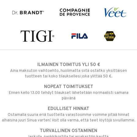
ILMAINEN TOIMITUS YLI 50 €
Aina maksuton vaihtoehto, huolimatta siitä ostatko yksittäisen
tuotteen tai koko tilauksellesi joka ylittää 50 €.
NOPEAT TOIMITUKSET
Ennen kello 13.00 tehdyt tilaukset lähetetään normaalisti samana
päivänä
EDULLISET HINNAT
Ostamalla suuria eriä tuotteita varastoomme voimme pitää hinnat
alhaisina juuri Sinua varten! Voit olla varma, että teet löytöjä sivuillamme.
TURVALLINEN OSTAMINEN
laskulla, pankkikortilla tai asiakastilin kautta