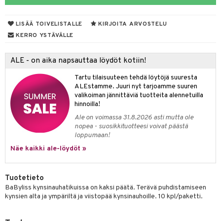
mivärit
 de toilette
inkotuotteet
t
LISÄÄ TOIVELISTALLE
KIRJOITA ARVOSTELU
sienhoito
japakkaukset
dorantit
stenlähtö
sasto
ito
iikkalaukkuja
KERRO YSTÄVÄLLE
siväri
ksukynttilät &
koistuotteet
sväri
inkotuotteet
sit
mit
otteita
onetuoksut
ALE - on aika napsauttaa löydöt kotiin!
t Set
toaineet
koistuotteet
er shave balm
ko
onhoito
talosuihke
Tartu tilaisuuteen tehdä löytöjä suuresta
eruskettavat tuotteet
toilu
eruskettavat tuotteet
er shave lotion
inkotuotteet
ALEstamme. Juuri nyt tarjoamme suuren
valikoiman jännittäviä tuotteita alennetuilla
kojen hoito
kölaitteet
vovoiteet
 de cologne
dorantit
linssit
hinnoilla!
vojen poisto
mpoot
metiikkalaukkuja
 de toilette
koistuotteet
UE
Ale on voimassa 31.8.2026 asti mutta ole
nopea - suosikkituotteesi voivat päästä
ien hoito
vikkeita
rinta
japakkaukset
eruskettavat tuotteet
e
loppumaan!
spalvelu
rinta
Näe kaikki ale-löydöt »
japakkaus
vojen poisto
 10
 System
ksiä & vastauksia
pytuotteita
amiot
ien hoito
he 1: Puhdistus
ito
tuotetta
Tuotetieto
hkugeelit & saippuat
ranajotuotteet
hkugeelit & saippuat
he 2: Kirkastus
ien- ja Vartalonhoito
BaByliss kynsinauhatikuissa on kaksi päätä. Terävä puhdistamiseen
 verkkokaupasta
kynsien alta ja ympäriltä ja viistopää kynsinauhoille. 10 kpl/paketti.
taloöljyt
ta & Viikset
talovoiteet
he 3: Kosteutus
teudenhoito
likiilto
t
talovoiteet
distaminen
rinta ja naamiot