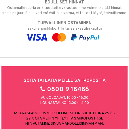
EDULLISET HINNAT
Ostamalla suuria eriä tuotteita varastoomme voimme pitää hinnat
alhaisina juuri Sinua varten! Voit olla varma, että teet löytöjä sivuillamme.
TURVALLINEN OSTAMINEN
laskulla, pankkikortilla tai asiakastilin kautta
SOITA TAI LAITA MEILLE SÄHKÖPOSTIA
0800 9 18486
AUKIOLOAJAT: 10.00 - 16.00
LOUNASTAUKO 13.00 - 14.00
ASIAKASPALVELUMME PUHELIMITSE ON SULJETTUNA 29.6.–
27.7. OTA MEIHIN YHTEYTTÄ SÄHKÖPOSTITSE
NIIN AUTAMME SINUA MAHDOLLISIMMAN PIAN.