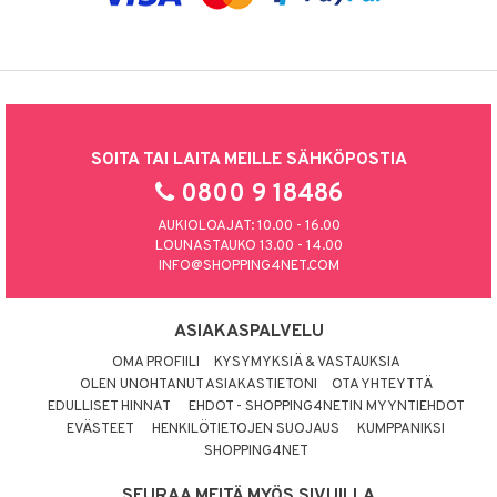
SOITA TAI LAITA MEILLE SÄHKÖPOSTIA
0800 9 18486
AUKIOLOAJAT: 10.00 - 16.00
LOUNASTAUKO 13.00 - 14.00
INFO@SHOPPING4NET.COM
ASIAKASPALVELU
OMA PROFIILI
KYSYMYKSIÄ & VASTAUKSIA
OLEN UNOHTANUT ASIAKASTIETONI
OTA YHTEYTTÄ
EDULLISET HINNAT
EHDOT - SHOPPING4NETIN MYYNTIEHDOT
EVÄSTEET
HENKILÖTIETOJEN SUOJAUS
KUMPPANIKSI
SHOPPING4NET
SEURAA MEITÄ MYÖS SIVUILLA