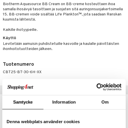
Biotherm Aquasource BB Cream on BB-creme kosteuttaen ihoa
silakat
setit
oripset
 de cologne
onhoito
samalla ihosävyä tasoittaen ja suojaten sitä auringonsuojakertoimella
15. BB-cremen voide sisältää Life Plankton™, jota saadaan Ranskan
vikkeet
makarvat
 de parfum
i & Lapset
kuumista lähteistä.
mivärit
 de toilette
inkotuotteet
t
Kaikille ihotyypeille.
sienhoito
japakkaukset
dorantit
stenlähtö
sasto
ito
iikkalaukkuja
Käyttö
Levitetään aamuisin puhdistetuille kasvoille ja kaulalle päivittäisten
siväri
ksukynttilät &
koistuotteet
sväri
inkotuotteet
sit
mit
otteita
ihonhoitotuotteiden jälkeen.
onetuoksut
t Set
toaineet
koistuotteet
er shave balm
ko
onhoito
talosuihke
Tuotenumero
eruskettavat tuotteet
toilu
eruskettavat tuotteet
er shave lotion
inkotuotteet
CBT25-BT-30-6H-XX
kojen hoito
kölaitteet
vovoiteet
 de cologne
dorantit
linssit
vojen poisto
mpoot
metiikkalaukkuja
 de toilette
koistuotteet
UE
Vinkkejä sinulle
ien hoito
vikkeita
rinta
japakkaukset
eruskettavat tuotteet
e
spalvelu
Samtycke
Information
Om
rinta
japakkaus
vojen poisto
 10
 System
ksiä & vastauksia
pytuotteita
amiot
ien hoito
he 1: Puhdistus
ito
Denna webbplats använder cookies
tuotetta
hkugeelit & saippuat
ranajotuotteet
hkugeelit & saippuat
he 2: Kirkastus
ien- ja Vartalonhoito