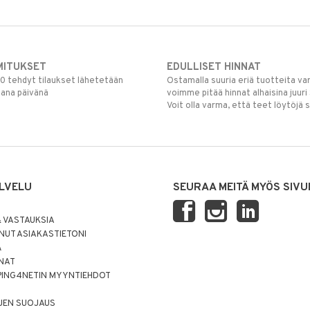
MITUKSET
EDULLISET HINNAT
00 tehdyt tilaukset lähetetään
Ostamalla suuria eriä tuotteita 
mana päivänä
voimme pitää hinnat alhaisina juuri
Voit olla varma, että teet löytöjä 
LVELU
SEURAA MEITÄ MYÖS SIVU
 VASTAUKSIA
UT ASIAKASTIETONI
Ä
NNAT
PING4NETIN MYYNTIEHDOT
JEN SUOJAUS