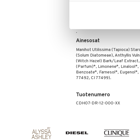
Puuteri
Suojaa ihoa ja antaa sille sa
Ripsiväri
Käyttö
Silmänrajauskynät
Levitä puuteri pehmein liikkein iho
.
Ainesosat
Manihot Utilissima (Tapioca) Star
(Solum Diatomeae), Anthyllis Vuln
(Witch Hazel) Bark/Leaf Extract,
(Parfum)*, Limonene*, Linalool*, C
Benzoate*, Farnesol*, Eugenol*, Be
77492, CI 77499).
Tuotenumero
CDH07-DR-12-000-XX