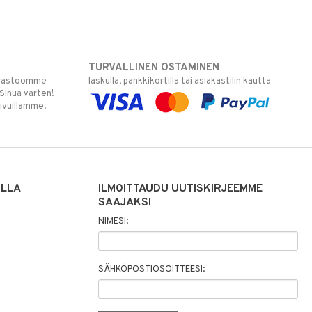
TURVALLINEN OSTAMINEN
varastoomme
laskulla, pankkikortilla tai asiakastilin kautta
 Sinua varten!
sivuillamme.
ILLA
ILMOITTAUDU UUTISKIRJEEMME
SAAJAKSI
NIMESI:
SÄHKÖPOSTIOSOITTEESI: