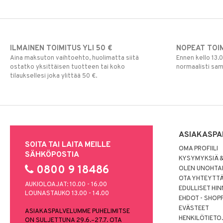
ILMAINEN TOIMITUS YLI 50 €
NOPEAT TOI
Aina maksuton vaihtoehto, huolimatta siitä
Ennen kello 13.
ostatko yksittäisen tuotteen tai koko
normaalisti sa
tilauksellesi joka ylittää 50 €.
ASIAKASPA
SOITA TAI LAITA MEILLE
OMA PROFIILI
SÄHKÖPOSTIA
KYSYMYKSIÄ &
0800 9 18486
OLEN UNOHTAN
OTA YHTEYTT
AUKIOLOAJAT: 10.00 - 16.00
EDULLISET HI
LOUNASTAUKO 13.00 - 14.00
EHDOT - SHOP
EVÄSTEET
ASIAKASPALVELUMME PUHELIMITSE
HENKILÖTIETO
ON SULJETTUNA 29.6.–27.7. OTA