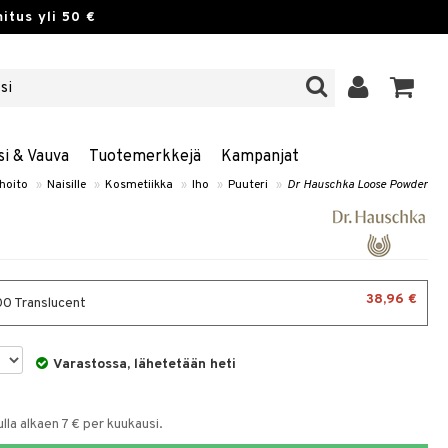
itus yli 50 €
si & Vauva
Tuotemerkkejä
Kampanjat
hoito
»
Naisille
»
Kosmetiikka
»
Iho
»
Puuteri
»
Dr Hauschka Loose Powder
38,96 €
0 Translucent
Varastossa, lähetetään heti
la alkaen 7 € per kuukausi.