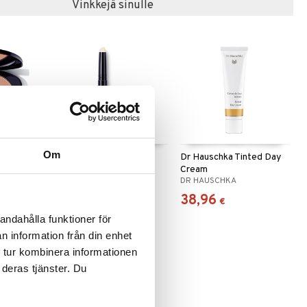
Vinkkejä sinulle
Om
Bronzing
Dr Hauschka Light
Dr Hauschka Tinted Day
Reflecting Concealer
Cream
DR HAUSCHKA
DR HAUSCHKA
22,95
38,96
€
€
andahålla funktioner för
n information från din enhet
 tur kombinera informationen
 deras tjänster. Du