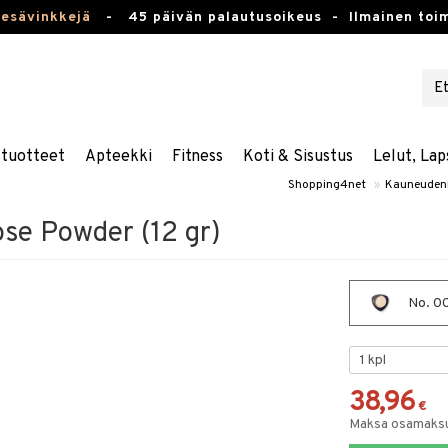
kesävinkkejä
-
45 päivän palautusoikeus -
Ilmainen toim
stuotteet
Apteekki
Fitness
Koti & Sisustus
Lelut, Lap
Shopping4net
»
Kauneuden
se Powder (12 gr)
No. 00
38,96
€
Maksa osamaksul