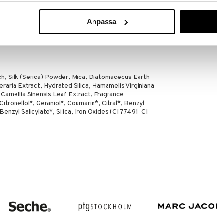
mettisen tuntuman kuivattamatta sitä
Anpassa
lle puuterisiveltimellä
ch, Silk (Serica) Powder, Mica, Diatomaceous Earth
eraria Extract, Hydrated Silica, Hamamelis Virginiana
 Camellia Sinensis Leaf Extract, Fragrance
itronellol*, Geraniol*, Coumarin*, Citral*, Benzyl
nzyl Salicylate*, Silica, Iron Oxides (CI 77491, CI