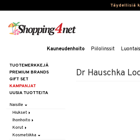
Täydellisiä 
Kauneudenhoito
Piilolinssit
Luontai
TUOTEMERKKEJÄ
Dr Hauschka Loo
PREMIUM BRANDS
GIFT SET
KAMPANJAT
UUSIA TUOTTEITA
Naisille
Hiukset
Ihonhoito
Gift Set
Korut
Harjat / Kammat
Aurinkotuotteet
Kosmetiikka
Hiuskuurit
Erikoistuotteet
Kaulakorut