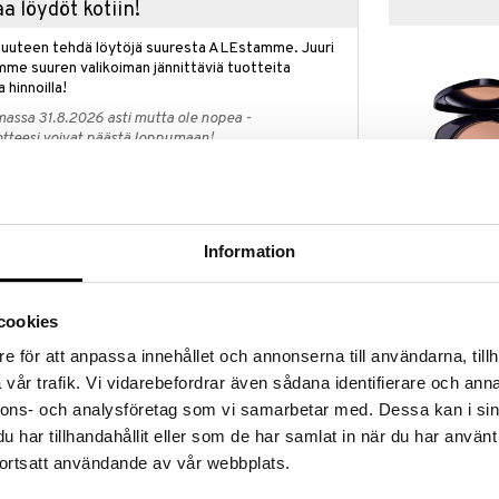
a löydöt kotiin!
isuuteen tehdä löytöjä suuresta ALEstamme. Juuri
mme suuren valikoiman jännittäviä tuotteita
a hinnoilla!
massa 31.8.2026 asti mutta ole nopea -
otteesi voivat päästä loppumaan!
i ale-löydöt »
Information
Dr Hauschka 
va ja monipuolinen puuteri. Tämä erittäin
Powder
eikin ja antaa iholle pitkäkestoisen, kevyen
DR HAUSCHKA
pigmenttejä ja lääkekasviuutteita - erityisesti
36,95
cookies
a hento koostumus suojaa ihoa ja antaa sille
€
ta sitä.
e för att anpassa innehållet och annonserna till användarna, tillh
vår trafik. Vi vidarebefordrar även sådana identifierare och anna
äkestoinen
nnons- och analysföretag som vi samarbetar med. Dessa kan i sin
har tillhandahållit eller som de har samlat in när du har använt
lle kevyen, mattapintaisen lopputuloksen, joka säilyy
ortsatt användande av vår webbplats.