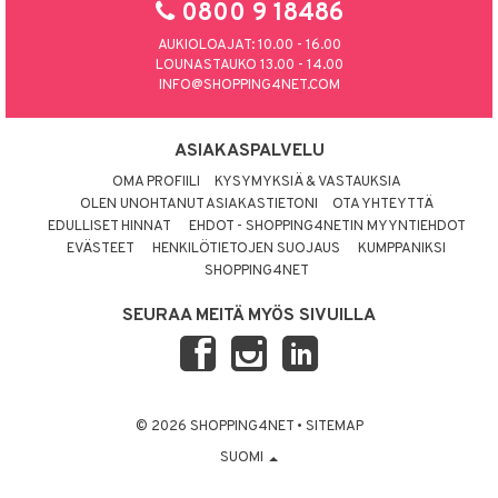
0800 9 18486
AUKIOLOAJAT: 10.00 - 16.00
LOUNASTAUKO 13.00 - 14.00
INFO@SHOPPING4NET.COM
ASIAKASPALVELU
OMA PROFIILI
KYSYMYKSIÄ & VASTAUKSIA
OLEN UNOHTANUT ASIAKASTIETONI
OTA YHTEYTTÄ
EDULLISET HINNAT
EHDOT - SHOPPING4NETIN MYYNTIEHDOT
EVÄSTEET
HENKILÖTIETOJEN SUOJAUS
KUMPPANIKSI
SHOPPING4NET
SEURAA MEITÄ MYÖS SIVUILLA
© 2026 SHOPPING4NET
•
SITEMAP
SUOMI