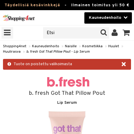
Täydellisiä kesävinkkejä
-
Ilmainen toimitus yli 50 €
Kauneudenhoito
ERKKEJÄ
Kauneudenhoito
M BRANDS
T
Piilolinssit
Shopping4net
»
Kauneudenhoito
»
Naisille
»
Kosmetiikka
»
Huulet
»
Huulirasva
»
b. fresh Got That Pillow Pout - Lip Serum
JAT
Luontaistuotteet
×
UOTTEITA
Tuote on poistettu valikoimasta
Apteekki
Fitness
t
Koti & Sisustus
b. fresh Got That Pillow Pout
t Set
ito
Lip Serum
Lelut, Lapsi & Vauva
jat / Kammat
inkotuotteet
Tuotemerkkejä
skuurit
koistuotteet
lakorut
iikka
Kampanjat
stenlähtö
eruskettavat tuotteet
vakorut
t Set