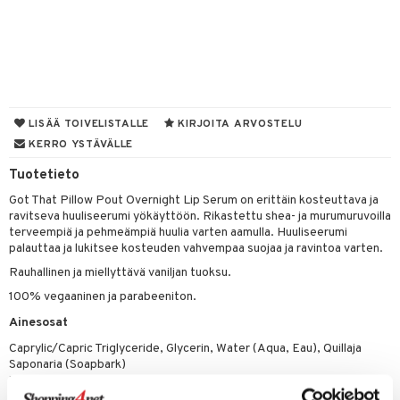
sienhoito
japakkaukset
dorantit
stenlähtö
sasto
ito
iikkalaukkuja
siväri
ksukynttilät &
koistuotteet
sväri
inkotuotteet
sit
mit
otteita
onetuoksut
t Set
toaineet
koistuotteet
er shave balm
ko
onhoito
talosuihke
eruskettavat tuotteet
toilu
eruskettavat tuotteet
er shave lotion
inkotuotteet
LISÄÄ TOIVELISTALLE
KIRJOITA ARVOSTELU
kojen hoito
KERRO YSTÄVÄLLE
kölaitteet
vovoiteet
 de cologne
dorantit
linssit
Tuotetieto
vojen poisto
mpoot
metiikkalaukkuja
 de toilette
koistuotteet
UE
Got That Pillow Pout Overnight Lip Serum on erittäin kosteuttava ja
ien hoito
vikkeita
rinta
japakkaukset
eruskettavat tuotteet
e
ravitseva huuliseerumi yökäyttöön. Rikastettu shea- ja murumuruvoilla
spalvelu
terveempiä ja pehmeämpiä huulia varten aamulla. Huuliseerumi
rinta
japakkaus
vojen poisto
 10
 System
palauttaa ja lukitsee kosteuden vahvempaa suojaa ja ravintoa varten.
ksiä & vastauksia
pytuotteita
amiot
ien hoito
Rauhallinen ja miellyttävä vaniljan tuoksu.
he 1: Puhdistus
ito
tuotetta
100% vegaaninen ja parabeeniton.
hkugeelit & saippuat
ranajotuotteet
hkugeelit & saippuat
he 2: Kirkastus
ien- ja Vartalonhoito
 verkkokaupasta
Ainesosat
taloöljyt
ta & Viikset
talovoiteet
he 3: Kosteutus
teudenhoito
likiilto
t
Caprylic/Capric Triglyceride, Glycerin, Water (Aqua, Eau), Quillaja
talovoiteet
distaminen
Saponaria (Soapbark)
rinta ja naamiot
lipuna
matics Elixir
o
Wood Extract, Myrica Cerifera (Bayberry) Fruit Wax, Citrus Aurantium
rumit
Dulcis (Orange) Peel Cera, Cocos Nucifera (Coconut) Oil,
distus