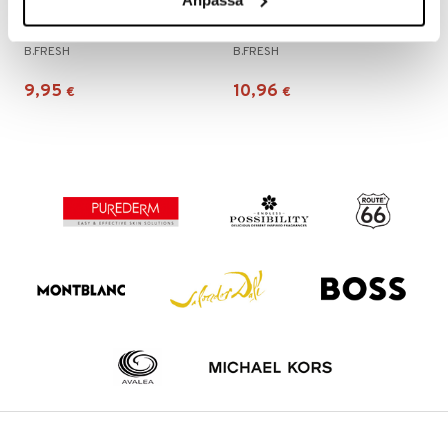
b. fresh Fressssh AF! - Body Wash
b. fresh Good Hair Day. Every Day. - Shampoo
B.FRESH
B.FRESH
9,95
10,96
€
€