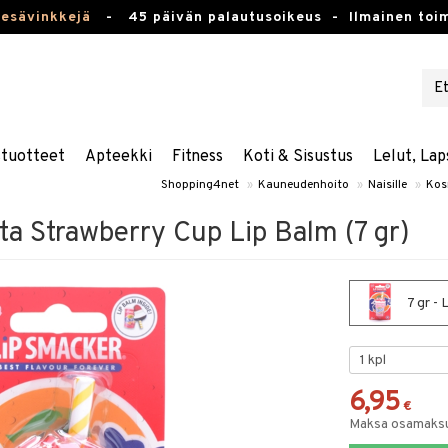
kesävinkkejä
-
45 päivän palautusoikeus -
Ilmainen toim
stuotteet
Apteekki
Fitness
Koti & Sisustus
Lelut, Lap
Shopping4net
»
Kauneudenhoito
»
Naisille
»
Kos
a Strawberry Cup Lip Balm (7 gr)
7 gr -
6,95
€
Maksa osamaksul