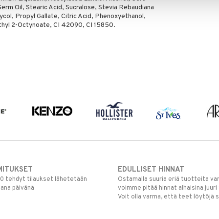
 Germ Oil, Stearic Acid, Sucralose, Stevia Rebaudiana
ol, Propyl Gallate, Citric Acid, Phenoxyethanol,
thyl 2-Octynoate, CI 42090, CI 15850.
MITUKSET
EDULLISET HINNAT
00 tehdyt tilaukset lähetetään
Ostamalla suuria eriä tuotteita 
mana päivänä
voimme pitää hinnat alhaisina juuri
Voit olla varma, että teet löytöjä 