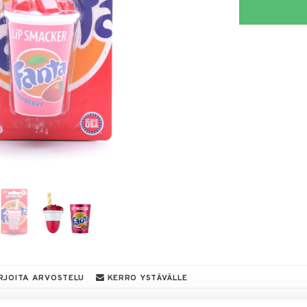
RJOITA ARVOSTELU
KERRO YSTÄVÄLLE