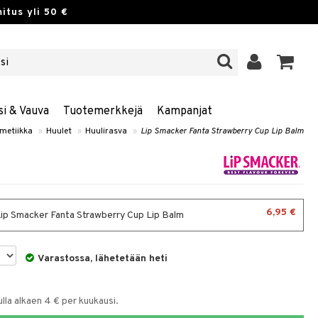
itus yli 50 €
si & Vauva
Tuotemerkkejä
Kampanjat
metiikka
»
Huulet
»
Huulirasva
»
Lip Smacker Fanta Strawberry Cup Lip Balm
6,95 €
 Lip Smacker Fanta Strawberry Cup Lip Balm
Varastossa, lähetetään heti
la alkaen 4 € per kuukausi.