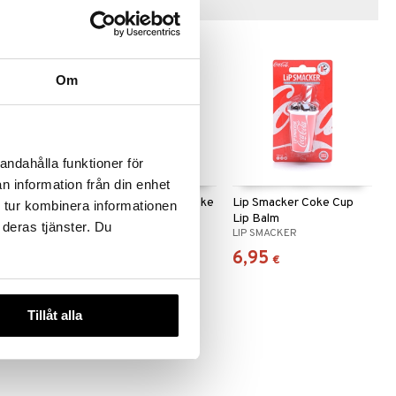
Vinkkejä sinulle
Om
andahålla funktioner för
n information från din enhet
 Balm Party
Lip Smacker Cherry Coke
Lip Smacker Coke Cup
 tur kombinera informationen
Cup Lip Balm
Lip Balm
 deras tjänster. Du
LIP SMACKER
LIP SMACKER
6,95
6,95
€
€
Tillåt alla