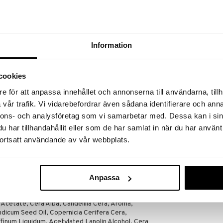
a löydöt kotiin!
isuuteen tehdä löytöjä suuresta ALEstamme. Juuri
mme suuren valikoiman jännittäviä tuotteita
a hinnoilla!
Information
massa 31.8.2026 asti mutta ole nopea -
otteesi voivat päästä loppumaan!
i ale-löydöt »
cookies
e för att anpassa innehållet och annonserna till användarna, tillh
vår trafik. Vi vidarebefordrar även sådana identifierare och anna
Coca Cola Lip
nnons- och analysföretag som vi samarbetar med. Dessa kan i sin
Lip Balm on raikas huulivoide ihanalla Fanta
Pack
har tillhandahållit eller som de har samlat in när du har använt
sen limupurkin muotoinen, se kosteuttaa ja
LIP SMACKER
ortsatt användande av vår webbplats.
14,95
€
Anpassa
Acetate, Cera Alba, Candelilla Cera, Aroma,
dicum Seed Oil, Copernicia Cerifera Cera,
inum Liquidum, Acetylated Lanolin Alcohol, Cera