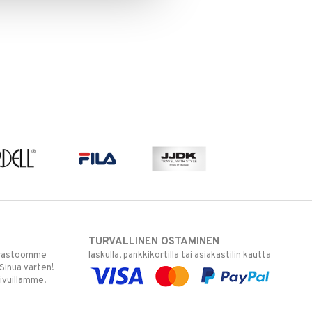
TURVALLINEN OSTAMINEN
varastoomme
laskulla, pankkikortilla tai asiakastilin kautta
 Sinua varten!
sivuillamme.