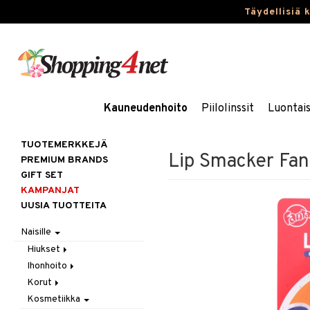
Täydellisiä 
Kauneudenhoito
Piilolinssit
Luontai
TUOTEMERKKEJÄ
Lip Smacker Fant
PREMIUM BRANDS
GIFT SET
KAMPANJAT
UUSIA TUOTTEITA
Naisille
Hiukset
Ihonhoito
Gift Set
Korut
Harjat / Kammat
Aurinkotuotteet
Kosmetiikka
Hiuskuurit
Erikoistuotteet
Kaulakorut