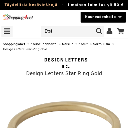
Täydellisiä kesävinkkejä
-
Ilmainen toimitus yli 50 €
Kauneudenhoito
ERKKEJÄ
Kauneudenhoito
M BRANDS
T
Piilolinssit
Shopping4net
»
Kauneudenhoito
»
Naisille
»
Korut
»
Sormuksia
»
Design Letters Star Ring Gold
JAT
Luontaistuotteet
UOTTEITA
Apteekki
Design Letters Star Ring Gold
Fitness
t
Koti & Sisustus
t Set
ito
Lelut, Lapsi & Vauva
jat / Kammat
inkotuotteet
Tuotemerkkejä
skuurit
koistuotteet
lakorut
Kampanjat
stenlähtö
eruskettavat tuotteet
vakorut