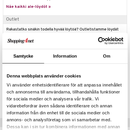
justusvoide
Näe kaikki ale-löydöt »
kipuna
Outlet
teri
siväri
Rakastatko sinäkin todella hyvää löytöä? Outletistamme löydät
runsaasti tuotteita alennettuun hintaan. Hyödynnä tilaisuus tehdä
mänrajauskynät
löytöjä, kun suosikkituotteitasi on vielä jäljellä.
Tarjous on voimassa niin kauan kuin varastoa riittää!
Samtycke
Information
Om
Tuotetieto
Design Letters Star Ring Gold on säädettävä ja kaunis sormus.
Denna webbplats använder cookies
Sormuksessa on koristeena tähti ja se on valmistettu 18K kullatusta
hopeasta, sen halkaisija on 17 mm.
Vi använder enhetsidentifierare för att anpassa innehållet
och annonserna till användarna, tillhandahålla funktioner
Tuotenumero
för sociala medier och analysera vår trafik. Vi
CDL60-TDG-1-XX-XX
vidarebefordrar även sådana identifierare och annan
information från din enhet till de sociala medier och
annons- och analysföretag som vi samarbetar med.
Vinkkejä sinulle
Dessa kan i sin tur kombinera informationen med annan