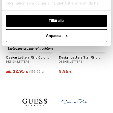
information som du har tillhandahållit eller som de har
-44%
samlat in när du har använt deras tjänster. Du godkänner
våra cookies vid fortsatt användande av vår webbplats.
Tillåt alla
Anpassa
Saatavana useana vaihtoehtona
Design Letters Ring Gold A-Z
Design Letters Star Ring Silver
DESIGN LETTERS
DESIGN LETTERS
32,95
9,95
58,95
alk.
€
(
€
)
€