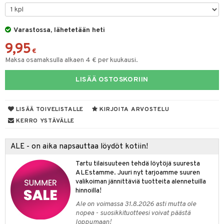
UE
sienhoito
ien hoito
vikkeita
rinta
japakkaukset
eruskettavat tuotteet
e
spalvelu
siväri
rinta
Varastossa, lähetetään heti
japakkaus
vojen poisto
 10
 System
ksiä & vastauksia
9,95
pytuotteita
amiot
ien hoito
€
he 1: Puhdistus
ito
tuotetta
Maksa osamaksulla alkaen 4 € per kuukausi.
hkugeelit & saippuat
ranajotuotteet
hkugeelit & saippuat
he 2: Kirkastus
ien- ja Vartalonhoito
 verkkokaupasta
LISÄÄ OSTOSKORIIN
taloöljyt
ta & Viikset
talovoiteet
he 3: Kosteutus
teudenhoito
likiilto
t
talovoiteet
distaminen
rinta ja naamiot
lipuna
matics Elixir
o
LISÄÄ TOIVELISTALLE
KIRJOITA ARVOSTELU
rumit
distus
ltenrajausväri
yx
KERRO YSTÄVÄLLE
inkosuoja
mänympärysvoiteet
rumit
makarvat
nique Happy
aihetta Miehille
ALE - on aika napsauttaa löydöt kotiin!
mien/Huulten Hoito
miväri
nique Happy For Men
nhoito
Tartu tilaisuuteen tehdä löytöjä suuresta
kkisiveltmit
ALEstamme. Juuri nyt tarjoamme suuren
kastus
valikoiman jännittäviä tuotteita alennetuilla
kkivoide
teutus & Soujaus
hinnoilla!
Ale on voimassa 31.8.2026 asti mutta ole
tevoide
ranajo & Ihonpuhdistus
nopea - suosikkituotteesi voivat päästä
loppumaan!