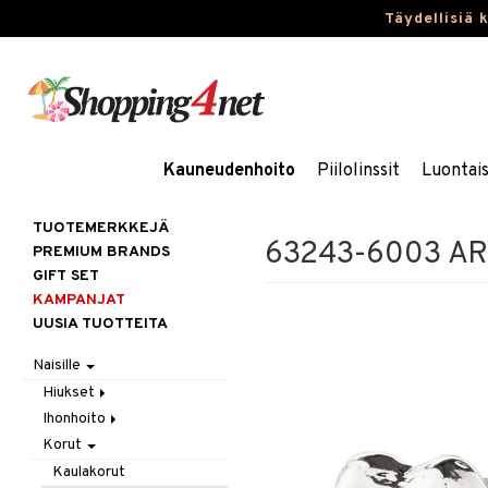
Täydellisiä 
Kauneudenhoito
Piilolinssit
Luontai
TUOTEMERKKEJÄ
63243-6003 ARL
PREMIUM BRANDS
GIFT SET
KAMPANJAT
UUSIA TUOTTEITA
Naisille
Hiukset
Ihonhoito
Gift Set
Korut
Harjat / Kammat
Aurinkotuotteet
Hiuskuurit
Erikoistuotteet
Kaulakorut