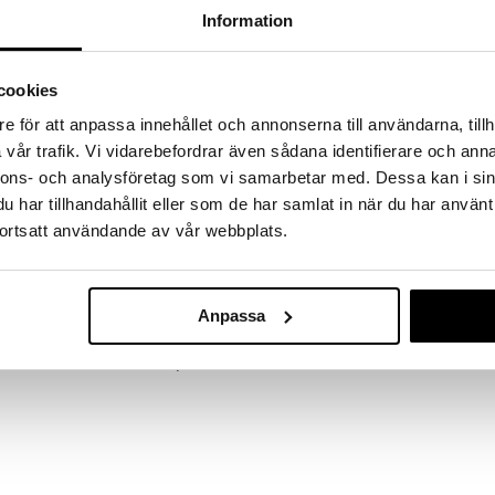
a löydöt kotiin!
Information
isuuteen tehdä löytöjä suuresta ALEstamme. Juuri
mme suuren valikoiman jännittäviä tuotteita
a hinnoilla!
cookies
massa 31.8.2026 asti mutta ole nopea -
e för att anpassa innehållet och annonserna till användarna, tillh
otteesi voivat päästä loppumaan!
vår trafik. Vi vidarebefordrar även sådana identifierare och anna
i ale-löydöt »
nnons- och analysföretag som vi samarbetar med. Dessa kan i sin
har tillhandahållit eller som de har samlat in när du har använt
ortsatt användande av vår webbplats.
26243-2073
rvakoruilla.
Earrings
PILGRIM
ssa on rustiikkinen mutta tyylikäs muotoilu, joka
jaton must have, joka on täydellinen lahja ystävälle,
Anpassa
39,95
€
ttava hemmottelu itsellesi.
ntohimolla 90% kierrätetystä materiaalista.