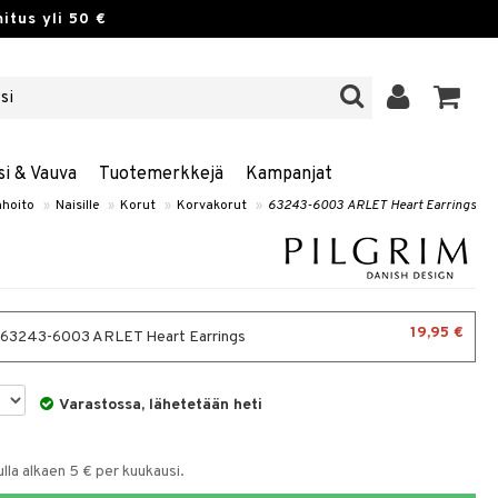
itus yli 50 €
si & Vauva
Tuotemerkkejä
Kampanjat
hoito
»
Naisille
»
Korut
»
Korvakorut
»
63243-6003 ARLET Heart Earrings
19,95 €
- 63243-6003 ARLET Heart Earrings
Varastossa, lähetetään heti
la alkaen 5 € per kuukausi.