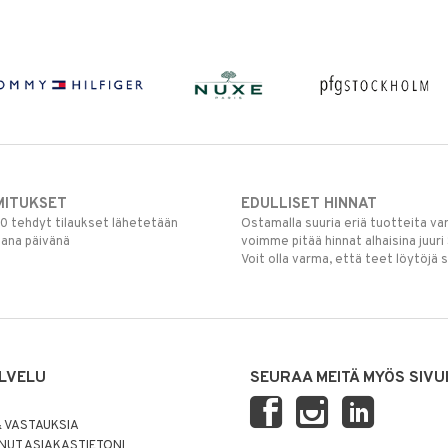
MITUKSET
EDULLISET HINNAT
00 tehdyt tilaukset lähetetään
Ostamalla suuria eriä tuotteita 
mana päivänä
voimme pitää hinnat alhaisina juuri
Voit olla varma, että teet löytöjä 
LVELU
SEURAA MEITÄ MYÖS SIVU
 VASTAUKSIA
UT ASIAKASTIETONI