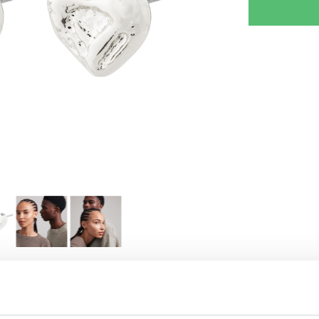
RJOITA ARVOSTELU
KERRO YSTÄVÄLLE