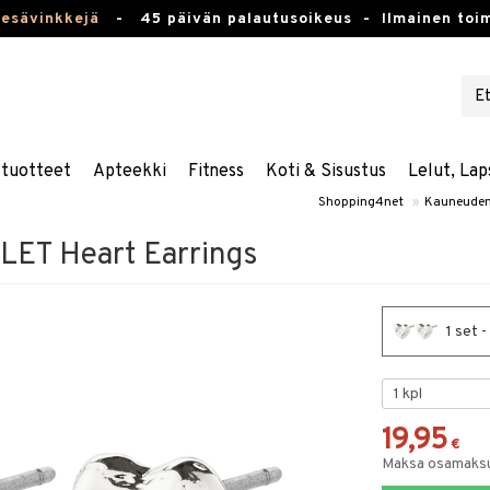
kesävinkkejä
-
45 päivän palautusoikeus -
Ilmainen toim
stuotteet
Apteekki
Fitness
Koti & Sisustus
Lelut, Lap
Shopping4net
»
Kauneuden
ET Heart Earrings
1 set 
19,95
€
Maksa osamaksul