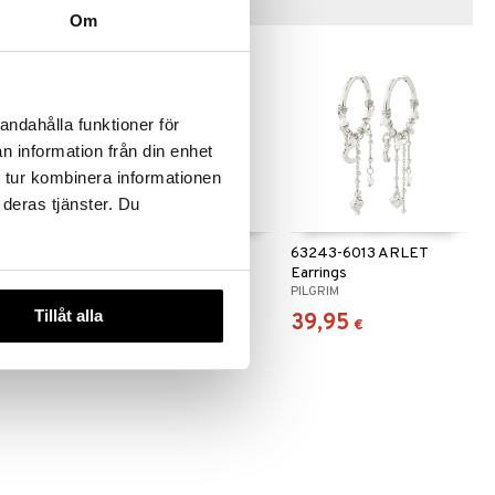
Vinkkejä sinulle
Om
andahålla funktioner för
n information från din enhet
 tur kombinera informationen
 deras tjänster. Du
 PAMELA
63243-6001 ARLET
63243-6013 ARLET
Necklace
Earrings
PILGRIM
PILGRIM
Tillåt alla
21,95
39,95
€
€