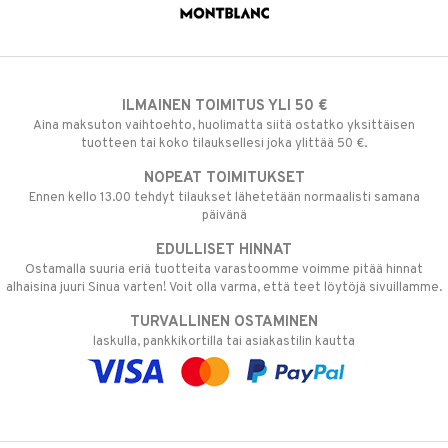
ILMAINEN TOIMITUS YLI 50 €
Aina maksuton vaihtoehto, huolimatta siitä ostatko yksittäisen
tuotteen tai koko tilauksellesi joka ylittää 50 €.
NOPEAT TOIMITUKSET
Ennen kello 13.00 tehdyt tilaukset lähetetään normaalisti samana
päivänä
EDULLISET HINNAT
Ostamalla suuria eriä tuotteita varastoomme voimme pitää hinnat
alhaisina juuri Sinua varten! Voit olla varma, että teet löytöjä sivuillamme.
TURVALLINEN OSTAMINEN
laskulla, pankkikortilla tai asiakastilin kautta