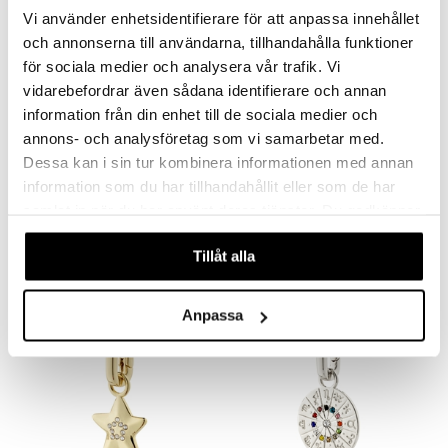
Vi använder enhetsidentifierare för att anpassa innehållet
och annonserna till användarna, tillhandahålla funktioner
för sociala medier och analysera vår trafik. Vi
vidarebefordrar även sådana identifierare och annan
information från din enhet till de sociala medier och
annons- och analysföretag som vi samarbetar med.
Dessa kan i sin tur kombinera informationen med annan
12243-2111 TRUST Necklace
16605-07 Moomin Pendant Necklace
PILGRIM
PFG STOCKHOLM
information som du har tillhandahållit eller som de har
samlat in när du har använt deras tjänster. Du godkänner
25,95
28,95
47,95
€
€
(
€
)
våra cookies vid fortsatt användande av vår webbplats.
Tillåt alla
Anpassa