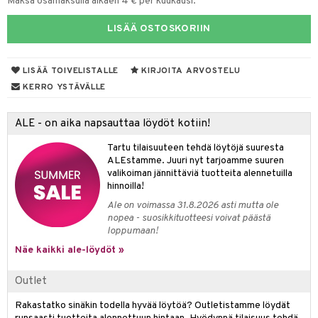
UE
Maksa osamaksulla alkaen 4 € per kuukausi.
sienhoito
ien hoito
vikkeita
rinta
japakkaukset
eruskettavat tuotteet
e
LISÄÄ OSTOSKORIIN
spalvelu
siväri
rinta
japakkaus
vojen poisto
 10
 System
ksiä & vastauksia
pytuotteita
amiot
ien hoito
LISÄÄ TOIVELISTALLE
KIRJOITA ARVOSTELU
he 1: Puhdistus
ito
tuotetta
KERRO YSTÄVÄLLE
hkugeelit & saippuat
ranajotuotteet
hkugeelit & saippuat
he 2: Kirkastus
ien- ja Vartalonhoito
 verkkokaupasta
taloöljyt
ta & Viikset
talovoiteet
he 3: Kosteutus
teudenhoito
ALE - on aika napsauttaa löydöt kotiin!
likiilto
t
talovoiteet
distaminen
rinta ja naamiot
lipuna
matics Elixir
Tartu tilaisuuteen tehdä löytöjä suuresta
o
ALEstamme. Juuri nyt tarjoamme suuren
rumit
distus
ltenrajausväri
yx
inkosuoja
valikoiman jännittäviä tuotteita alennetuilla
hinnoilla!
mänympärysvoiteet
rumit
makarvat
nique Happy
aihetta Miehille
Ale on voimassa 31.8.2026 asti mutta ole
nopea - suosikkituotteesi voivat päästä
mien/Huulten Hoito
miväri
nique Happy For Men
nhoito
loppumaan!
kkisiveltmit
kastus
Näe kaikki ale-löydöt »
kkivoide
teutus & Soujaus
Outlet
tevoide
ranajo & Ihonpuhdistus
Rakastatko sinäkin todella hyvää löytöä? Outletistamme löydät