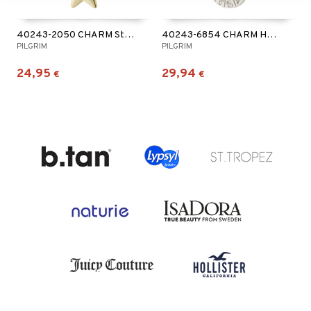
40243-2050 CHARM Star Pendant
40243-6854 CHARM Horoscope Pendant Silver Plated
PILGRIM
PILGRIM
24,95
29,94
€
€