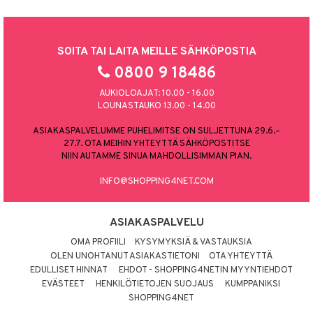
SOITA TAI LAITA MEILLE SÄHKÖPOSTIA
0800 9 18486
AUKIOLOAJAT: 10.00 - 16.00
LOUNASTAUKO 13.00 - 14.00
ASIAKASPALVELUMME PUHELIMITSE ON SULJETTUNA 29.6.–
27.7. OTA MEIHIN YHTEYTTÄ SÄHKÖPOSTITSE
NIIN AUTAMME SINUA MAHDOLLISIMMAN PIAN.
INFO@SHOPPING4NET.COM
ASIAKASPALVELU
OMA PROFIILI
KYSYMYKSIÄ & VASTAUKSIA
OLEN UNOHTANUT ASIAKASTIETONI
OTA YHTEYTTÄ
EDULLISET HINNAT
EHDOT - SHOPPING4NETIN MYYNTIEHDOT
EVÄSTEET
HENKILÖTIETOJEN SUOJAUS
KUMPPANIKSI
SHOPPING4NET