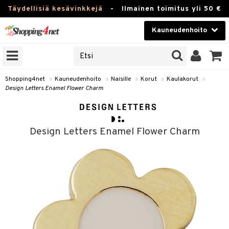
Täydellisiä kesävinkkejä
-
Ilmainen toimitus yli 50 €
Kauneudenhoito
ERKKEJÄ
Kauneudenhoito
M BRANDS
T
Piilolinssit
Shopping4net
»
Kauneudenhoito
»
Naisille
»
Korut
»
Kaulakorut
»
Design Letters Enamel Flower Charm
JAT
Luontaistuotteet
UOTTEITA
Apteekki
Design Letters Enamel Flower Charm
Fitness
t
Koti & Sisustus
t Set
ito
Lelut, Lapsi & Vauva
jat / Kammat
inkotuotteet
Tuotemerkkejä
skuurit
koistuotteet
ulakorut
Kampanjat
stenlähtö
eruskettavat tuotteet
vakorut