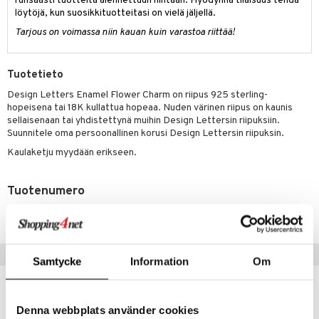
justusvoide
runsaasti tuotteita alennettuun hintaan. Hyödynnä tilaisuus tehdä
löytöjä, kun suosikkituotteitasi on vielä jäljellä.
kipuna
Tarjous on voimassa niin kauan kuin varastoa riittää!
teri
siväri
Tuotetieto
Design Letters Enamel Flower Charm on riipus 925 sterling-
mänrajauskynät
hopeisena tai 18K kullattua hopeaa. Nuden värinen riipus on kaunis
sellaisenaan tai yhdistettynä muihin Design Lettersin riipuksiin.
Suunnitele oma persoonallinen korusi Design Lettersin riipuksin.
Kaulaketju myydään erikseen.
Tuotenumero
CDLF-TDG-1-GO-XX
Suositut tuotteet
Samtycke
Information
Om
-40%
Denna webbplats använder cookies