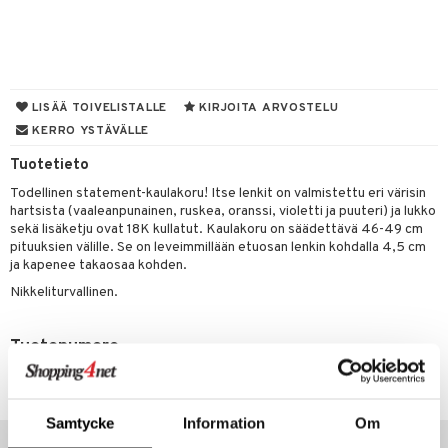
UE
sienhoito
ien hoito
vikkeita
rinta
japakkaukset
eruskettavat tuotteet
e
spalvelu
siväri
rinta
japakkaus
vojen poisto
 10
 System
ksiä & vastauksia
pytuotteita
amiot
ien hoito
he 1: Puhdistus
ito
LISÄÄ TOIVELISTALLE
KIRJOITA ARVOSTELU
tuotetta
hkugeelit & saippuat
ranajotuotteet
KERRO YSTÄVÄLLE
hkugeelit & saippuat
he 2: Kirkastus
ien- ja Vartalonhoito
 verkkokaupasta
taloöljyt
Tuotetieto
ta & Viikset
talovoiteet
he 3: Kosteutus
teudenhoito
likiilto
t
Todellinen statement-kaulakoru! Itse lenkit on valmistettu eri värisin
talovoiteet
distaminen
rinta ja naamiot
lipuna
matics Elixir
o
hartsista (vaaleanpunainen, ruskea, oranssi, violetti ja puuteri) ja lukko
sekä lisäketju ovat 18K kullatut. Kaulakoru on säädettävä 46-49 cm
rumit
distus
ltenrajausväri
yx
inkosuoja
pituuksien välille. Se on leveimmillään etuosan lenkin kohdalla 4,5 cm
ja kapenee takaosaa kohden.
mänympärysvoiteet
rumit
makarvat
nique Happy
aihetta Miehille
Nikkeliturvallinen.
mien/Huulten Hoito
miväri
nique Happy For Men
nhoito
kkisiveltmit
Tuotenumero
kastus
CPG62-5V-1-XX-XX
kkivoide
teutus & Soujaus
tevoide
ranajo & Ihonpuhdistus
Samtycke
Information
Om
Vinkkejä sinulle