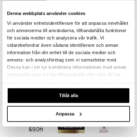
justusvoide
kipuna
-43%
Denna webbplats använder cookies
teri
Vi använder enhetsidentifierare för att anpassa innehållet
och annonserna till användarna, tillhandahålla funktioner
siväri
för sociala medier och analysera vår trafik. Vi
mänrajauskynät
vidarebefordrar även sådana identifierare och annan
information från din enhet till de sociala medier och
annons- och analysföretag som vi samarbetar med.
Dessa kan i sin tur kombinera informationen med annan
84054-12 Gemstone Necklace
information som du har tillhandahållit eller som de har
PFG STOCKHOLM
samlat in när du har använt deras tjänster. Du godkänner
våra cookies vid fortsatt användande av vår webbplats.
26,95
46,95
€
(
€
)
Tillåt alla
Anpassa