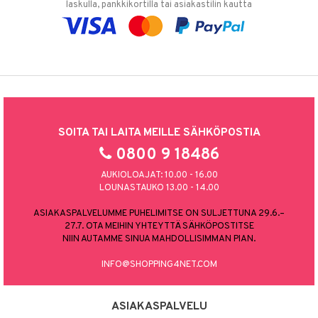
laskulla, pankkikortilla tai asiakastilin kautta
SOITA TAI LAITA MEILLE SÄHKÖPOSTIA
0800 9 18486
AUKIOLOAJAT: 10.00 - 16.00
LOUNASTAUKO 13.00 - 14.00
ASIAKASPALVELUMME PUHELIMITSE ON SULJETTUNA 29.6.–
27.7. OTA MEIHIN YHTEYTTÄ SÄHKÖPOSTITSE
NIIN AUTAMME SINUA MAHDOLLISIMMAN PIAN.
INFO@SHOPPING4NET.COM
ASIAKASPALVELU