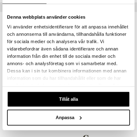
justusvoide
Vinkkejä sinulle
kipuna
Denna webbplats använder cookies
teri
Vi använder enhetsidentifierare för att anpassa innehållet
siväri
och annonserna till användarna, tillhandahålla funktioner
för sociala medier och analysera vår trafik. Vi
mänrajauskynät
vidarebefordrar även sådana identifierare och annan
information från din enhet till de sociala medier och
annons- och analysföretag som vi samarbetar med.
Dessa kan i sin tur kombinera informationen med annan
information som du har tillhandahållit eller som de har
60233-2003 SOPHIA Heart Earrings
samlat in när du har använt deras tjänster. Du godkänner
PILGRIM
våra cookies vid fortsatt användande av vår webbplats.
Tillåt alla
19,95
€
Anpassa