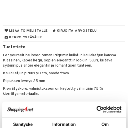
UE
sienhoito
ien hoito
vikkeita
rinta
japakkaukset
eruskettavat tuotteet
e
spalvelu
siväri
rinta
japakkaus
vojen poisto
 10
 System
ksiä & vastauksia
pytuotteita
amiot
ien hoito
he 1: Puhdistus
ito
LISÄÄ TOIVELISTALLE
KIRJOITA ARVOSTELU
tuotetta
hkugeelit & saippuat
ranajotuotteet
KERRO YSTÄVÄLLE
hkugeelit & saippuat
he 2: Kirkastus
ien- ja Vartalonhoito
 verkkokaupasta
taloöljyt
Tuotetieto
ta & Viikset
talovoiteet
he 3: Kosteutus
teudenhoito
likiilto
t
Let yourself be loved tämän Pilgrimin kullatun kaulaketjun kanssa.
talovoiteet
distaminen
rinta ja naamiot
lipuna
matics Elixir
o
Klassinen, kapea ketju, sopien eleganttiin lookiin. Suuri, kiiltävä
sydänriipus antaa elegantin ja romanttisen tunteen.
rumit
distus
ltenrajausväri
yx
inkosuoja
Kaulaketjun pituus 90 cm, säädettävä.
mänympärysvoiteet
rumit
makarvat
nique Happy
aihetta Miehille
Riipuksen leveys 25 mm
mien/Huulten Hoito
miväri
Kierrätyskoru, valmistukseen on käytetty vähintään 75 %
nique Happy For Men
nhoito
kierrätysmateriaalia.
kkisiveltmit
kastus
kkivoide
Tuotenumero
teutus & Soujaus
CR956-P8-1-XX-XX
tevoide
ranajo & Ihonpuhdistus
Samtycke
Information
Om