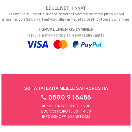
EDULLISET HINNAT
Ostamalla suuria eriä tuotteita varastoomme voimme pitää hinnat
alhaisina juuri Sinua varten! Voit olla varma, että teet löytöjä sivuillamme.
TURVALLINEN OSTAMINEN
laskulla, pankkikortilla tai asiakastilin kautta
SOITA TAI LAITA MEILLE SÄHKÖPOSTIA
0800 9 18486
AUKIOLOAJAT: 10.00 - 16.00
LOUNASTAUKO 13.00 - 14.00
INFO@SHOPPING4NET.COM