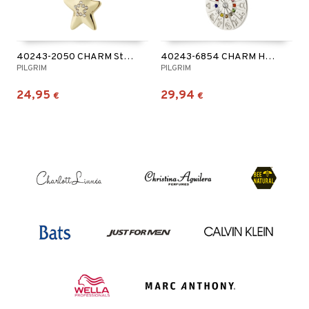
40243-2050 CHARM Star Pendant
40243-6854 CHARM Horoscope Pendant Silver Plated
PILGRIM
PILGRIM
24,95
29,94
€
€