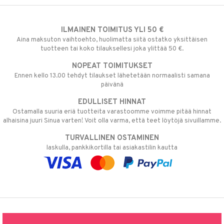
ILMAINEN TOIMITUS YLI 50 €
Aina maksuton vaihtoehto, huolimatta siitä ostatko yksittäisen
tuotteen tai koko tilauksellesi joka ylittää 50 €.
NOPEAT TOIMITUKSET
Ennen kello 13.00 tehdyt tilaukset lähetetään normaalisti samana
päivänä
EDULLISET HINNAT
Ostamalla suuria eriä tuotteita varastoomme voimme pitää hinnat
alhaisina juuri Sinua varten! Voit olla varma, että teet löytöjä sivuillamme.
TURVALLINEN OSTAMINEN
laskulla, pankkikortilla tai asiakastilin kautta