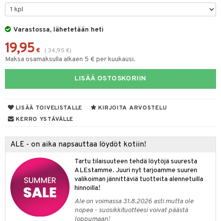
UE
sienhoito
ien hoito
vikkeita
rinta
japakkaukset
eruskettavat tuotteet
e
spalvelu
siväri
rinta
Varastossa, lähetetään heti
japakkaus
vojen poisto
 10
 System
ksiä & vastauksia
19,95
pytuotteita
amiot
ien hoito
€
he 1: Puhdistus
(
34,95
€
)
ito
tuotetta
Maksa osamaksulla alkaen 5 € per kuukausi.
hkugeelit & saippuat
ranajotuotteet
hkugeelit & saippuat
he 2: Kirkastus
ien- ja Vartalonhoito
 verkkokaupasta
LISÄÄ OSTOSKORIIN
taloöljyt
ta & Viikset
talovoiteet
he 3: Kosteutus
teudenhoito
likiilto
t
talovoiteet
distaminen
rinta ja naamiot
lipuna
matics Elixir
o
LISÄÄ TOIVELISTALLE
KIRJOITA ARVOSTELU
rumit
distus
ltenrajausväri
yx
KERRO YSTÄVÄLLE
inkosuoja
mänympärysvoiteet
rumit
makarvat
nique Happy
aihetta Miehille
ALE - on aika napsauttaa löydöt kotiin!
mien/Huulten Hoito
miväri
nique Happy For Men
nhoito
Tartu tilaisuuteen tehdä löytöjä suuresta
kkisiveltmit
ALEstamme. Juuri nyt tarjoamme suuren
kastus
valikoiman jännittäviä tuotteita alennetuilla
kkivoide
teutus & Soujaus
hinnoilla!
Ale on voimassa 31.8.2026 asti mutta ole
tevoide
ranajo & Ihonpuhdistus
nopea - suosikkituotteesi voivat päästä
loppumaan!