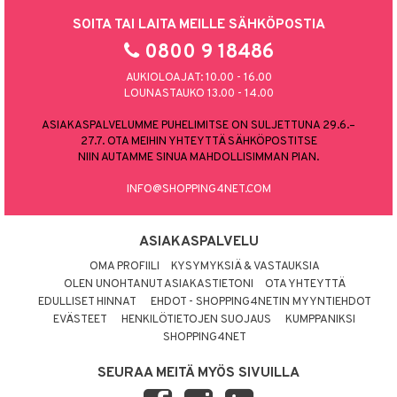
SOITA TAI LAITA MEILLE SÄHKÖPOSTIA
0800 9 18486
AUKIOLOAJAT: 10.00 - 16.00
LOUNASTAUKO 13.00 - 14.00
ASIAKASPALVELUMME PUHELIMITSE ON SULJETTUNA 29.6.–
27.7. OTA MEIHIN YHTEYTTÄ SÄHKÖPOSTITSE
NIIN AUTAMME SINUA MAHDOLLISIMMAN PIAN.
INFO@SHOPPING4NET.COM
ASIAKASPALVELU
OMA PROFIILI
KYSYMYKSIÄ & VASTAUKSIA
OLEN UNOHTANUT ASIAKASTIETONI
OTA YHTEYTTÄ
EDULLISET HINNAT
EHDOT - SHOPPING4NETIN MYYNTIEHDOT
EVÄSTEET
HENKILÖTIETOJEN SUOJAUS
KUMPPANIKSI
SHOPPING4NET
SEURAA MEITÄ MYÖS SIVUILLA