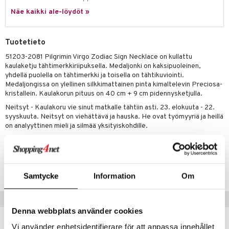
justusvoide
Näe kaikki ale-löydöt »
kipuna
teri
Tuotetieto
siväri
51203-2081 Pilgrimin Virgo Zodiac Sign Necklace on kullattu
kaulaketju tähtimerkkiriipuksella. Medaljonki on kaksipuoleinen,
mänrajauskynät
yhdellä puolella on tähtimerkki ja toisella on tähtikuviointi.
Medaljongissa on ylellinen silkkimattainen pinta kimaltelevin Preciosa-
kristallein. Kaulakorun pituus on 40 cm + 9 cm pidennysketjulla.
Neitsyt - Kaulakoru vie sinut matkalle tähtiin asti. 23. elokuuta - 22.
syyskuuta. Neitsyt on viehättävä ja hauska. He ovat työmyyriä ja heillä
on analyyttinen mieli ja silmää yksityiskohdille.
Tuotenumero
CR480-P8-1-XX-XX
Samtycke
Information
Om
Suositut tuotteet
Denna webbplats använder cookies
-40%
Vi använder enhetsidentifierare för att anpassa innehållet