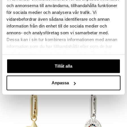
och annonserna till användarna, tillhandahålla funktioner
för sociala medier och analysera vår trafik. Vi
vidarebefordrar även sådana identifierare och annan
information från din enhet till de sociala medier och
annons- och analysföretag som vi samarbetar med.
Dessa kan i sin tur kombinera informationen med annan
information som du har tillhandahållit eller som de har
samlat in när du har använt deras tjänster. Du godkänner
12243-2111 TRUST Necklace
16605-07 Moomin Pendant Necklace
våra cookies vid fortsatt användande av vår webbplats.
PILGRIM
PFG STOCKHOLM
Tillåt alla
25,95
28,95
47,95
€
€
(
€
)
Anpassa